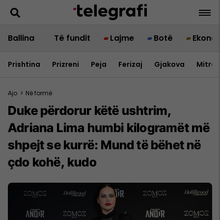
Ballina
Të fundit
Lajme
Botë
Ekono
Prishtina
Prizreni
Peja
Ferizaj
Gjakova
Mitrov
Ajo
>
Në formë
Duke përdorur këtë ushtrim,
Adriana Lima humbi kilogramët më
shpejt se kurrë: Mund të bëhet në
çdo kohë, kudo