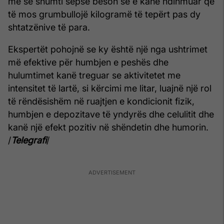
më së shumti sepse beson se e kanë ndihmuar që
të mos grumbullojë kilogramë të tepërt pas dy
shtatzënive të para.
Ekspertët pohojnë se ky është një nga ushtrimet
më efektive për humbjen e peshës dhe
hulumtimet kanë treguar se aktivitetet me
intensitet të lartë, si kërcimi me litar, luajnë një rol
të rëndësishëm në ruajtjen e kondicionit fizik,
humbjen e depozitave të yndyrës dhe celulitit dhe
kanë një efekt pozitiv në shëndetin dhe humorin.
/
Telegrafi
/