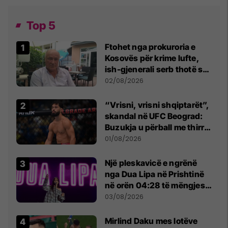
Top 5
Ftohet nga prokuroria e
Kosovës për krime lufte,
ish-gjenerali serb thotë se
dikush e tradhtoi në
02/08/2026
Beograd
“Vrisni, vrisni shqiptarët”,
skandal në UFC Beograd:
Buzukja u përball me thirrje
anti-shqiptare nga
01/08/2026
tribunat
Një pleskavicë e ngrënë
nga Dua Lipa në Prishtinë
në orën 04:28 të mëngjesit
- dhe bota digjitale serbe
03/08/2026
shpall gjendjen e luftës
Mirlind Daku mes lotëve