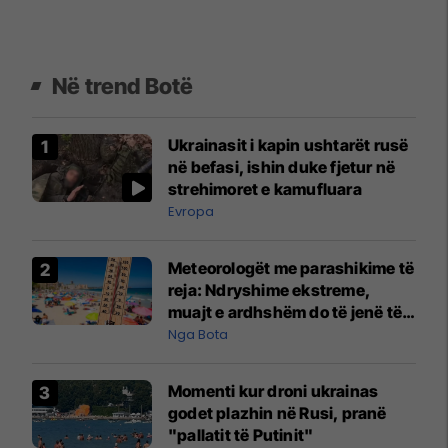
Në trend Botë
Ukrainasit i kapin ushtarët rusë
në befasi, ishin duke fjetur në
strehimoret e kamufluara
Evropa
Meteorologët me parashikime të
reja: Ndryshime ekstreme,
muajt e ardhshëm do të jenë të
pazakontë
Nga Bota
Momenti kur droni ukrainas
godet plazhin në Rusi, pranë
"pallatit të Putinit"