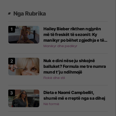
Nga Rubrika
Hailey Bieber rikthen ngjyrën
më të freskët të sezonit: Ky
manikyr po bëhet zgjedhja e të
famshmeve
Manikyr dhe pedikyr
Nuk e dini nëse ju shkojnë
balluket? Formula me tre numra
mund t’ju ndihmojë
Flokë dhe stil
Dieta e Naomi Campbellit,
shumë më e rreptë nga sa dihej
Në formë