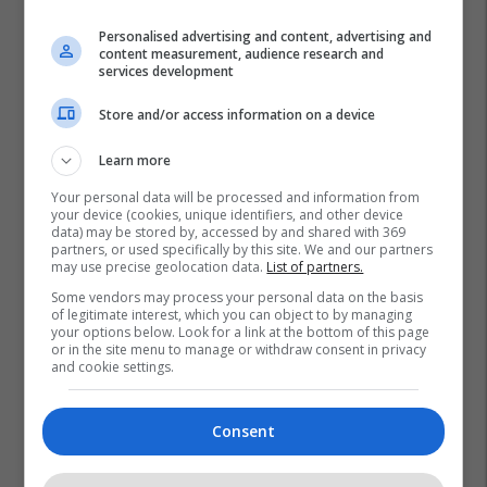
Kosovë? Njihuni me
Personalised advertising and content, advertising and
GjejeMjekun.com
content measurement, audience research and
GjejeMjekun
services development
Store and/or access information on a device
Lokal 517m² me tarracë në shitje
te Rruga C – hapësirë e
Learn more
favorshme për zhvillimin e
biznesit #15796
Pro Real Estate
Your personal data will be processed and information from
your device (cookies, unique identifiers, and other device
data) may be stored by, accessed by and shared with 369
partners, or used specifically by this site. We and our partners
may use precise geolocation data.
List of partners.
Some vendors may process your personal data on the basis
of legitimate interest, which you can object to by managing
your options below. Look for a link at the bottom of this page
or in the site menu to manage or withdraw consent in privacy
and cookie settings.
Consent