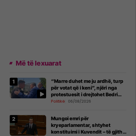
Më të lexuarat
“Marre duhet me ju ardhë, turp
për votat që i keni”, njëri nga
protestuesit i drejtohet Bedri
Hamzës
Politikë
06/08/2026
Mungoi emri për
kryeparlamentar, shtyhet
konstituimi i Kuvendit – të gjitha