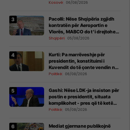
detajet
Kosovë
06/08/2026
Pacolli: Nëse Shqipëria zgjidh
kontratën për Aeroportin e
Vlorës, MABCO do t’i drejtohet
arbitrazhit ndërkombëtar
Shqipëri
05/08/2026
Kurti: Pa marrëveshje për
presidentin, konstituimi i
Kuvendit do të çonte vendin në
zgjedhje të reja
Politikë
06/08/2026
Gashi: Nëse LDK-ja insiston për
postin e presidentit, situata
komplikohet - pres që të ketë
lëshim
Politikë
05/08/2026
Mediat gjermane publikojnë