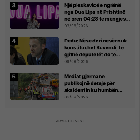
Një pleskavicë e ngrënë
nga Dua Lipa në Prishtinë
në orën 04:28 të mëngjesit
- dhe bota digjitale serbe
03/08/2026
shpall gjendjen e luftës
Deda: Nëse deri nesër nuk
konstituohet Kuvendi, të
gjithë deputetët do të
bëjnë shkelje të rëndë
06/08/2026
kushtetuese
Mediat gjermane
publikojnë detaje për
aksidentin ku humbën
jetën tre mërgimtarë nga
06/08/2026
Komogllava e Ferizajt