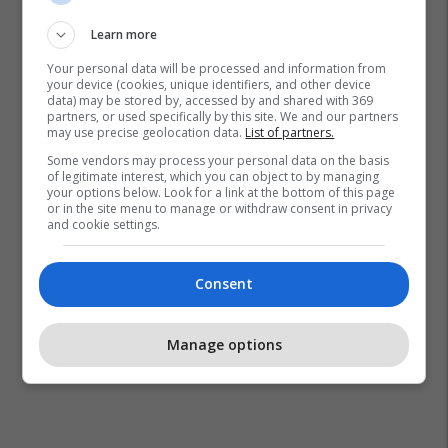
Adam Mosseri
#hashtag
Instagram
Learn more
Your personal data will be processed and information from
your device (cookies, unique identifiers, and other device
data) may be stored by, accessed by and shared with 369
partners, or used specifically by this site. We and our partners
may use precise geolocation data.
List of partners.
Some vendors may process your personal data on the basis
of legitimate interest, which you can object to by managing
your options below. Look for a link at the bottom of this page
or in the site menu to manage or withdraw consent in privacy
and cookie settings.
Consent
Manage options