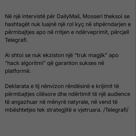
Në një intervistë për DailyMail, Mosseri theksoi se
hashtagët nuk luajnë një rol kyç në shpërndarjen e
përmbajtjes apo në rritjen e ndërveprimit, përcjell
Telegrafi.
Ai shtoi se nuk ekziston një “truk magjik” apo
“hack algoritmi” që garanton sukses në
platformë.
Deklarata e tij nënvizon rëndësinë e krijimit të
përmbajtjes cilësore dhe ndërtimit të një audience
të angazhuar në mënyrë natyrale, në vend të
mbështetjes tek strategjitë e vjetruara. /Telegrafi/