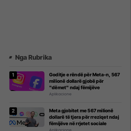
Nga Rubrika
Goditje e rëndë për Meta-n, 567
milionë dollarë gjobë për
"dëmet" ndaj fëmijëve
Aplikacione
Meta gjobitet me 567 milionë
dollarë të tjera për rreziqet ndaj
fëmijëve në rrjetet sociale
Aplikacione