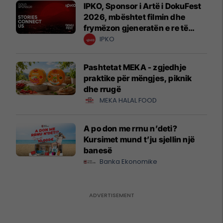
IPKO, Sponsor i Artë i DokuFest
2026, mbështet filmin dhe
frymëzon gjeneratën e re të
krijuesve
IPKO
Pashtetat MEKA - zgjedhje
praktike për mëngjes, piknik
dhe rrugë
MEKA HALAL FOOD
A po don me rrnu n’deti?
Kursimet mund t’ju sjellin një
banesë
Banka Ekonomike