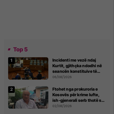
Top 5
Incidenti me vezë ndaj
Kurtit, gjithçka ndodhi në
seancën konstituive të
Kuvendit
06/08/2026
Ftohet nga prokuroria e
Kosovës për krime lufte,
ish-gjenerali serb thotë se
dikush e tradhtoi në
02/08/2026
Beograd