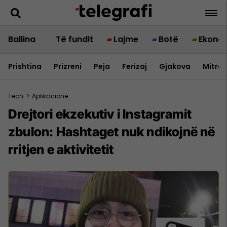
Ballina
Të fundit
Lajme
Botë
Ekono
Prishtina
Prizreni
Peja
Ferizaj
Gjakova
Mitrov
Tech
>
Aplikacione
Drejtori ekzekutiv i Instagramit
zbulon: Hashtaget nuk ndikojnë në
rritjen e aktivitetit