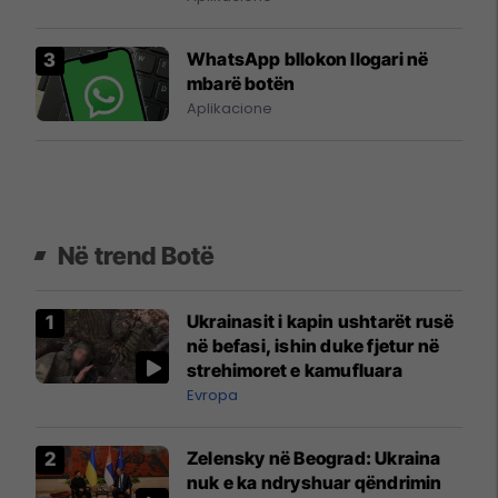
WhatsApp bllokon llogari në
mbarë botën
Aplikacione
Në trend Botë
Ukrainasit i kapin ushtarët rusë
në befasi, ishin duke fjetur në
strehimoret e kamufluara
Evropa
Zelensky në Beograd: Ukraina
nuk e ka ndryshuar qëndrimin