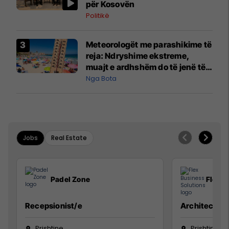
për Kosovën
Politikë
Meteorologët me parashikime të
reja: Ndryshime ekstreme,
muajt e ardhshëm do të jenë të
pazakontë
Nga Bota
Jobs
Real Estate
Padel Zone
Flex B
Recepsionist/e
Architect
Prishtine
Prishtinë