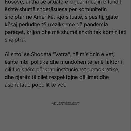
Kosovë, ai tha se situata e krijuar muajin e fundit
është shumë shqetësuese për komunitetin
shqiptar në Amerikë. Kjo situatë, sipas tij, gjatë
kësaj periudhe të rrezikshme që pandemia
paraqet, krijon dhe më shumë ankth tek kominiteti
shqiptra.
Ai shtoi se Shoqata “Vatra”, në misionin e vet,
është mbi-politike dhe mundohen të jenë faktor i
cili fuqishëm përkrah institucionet demokratike,
dhe njerëz të cilët respektojnë qëllimet dhe
aspiratat e popullit të vet.