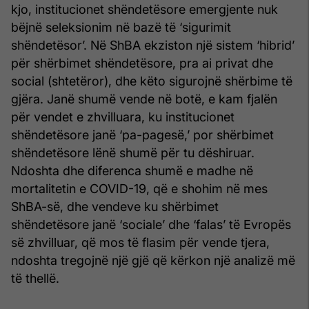
kjo, institucionet shëndetësore emergjente nuk
bëjnë seleksionim në bazë të ‘sigurimit
shëndetësor’. Në ShBA ekziston një sistem ‘hibrid’
për shërbimet shëndetësore, pra ai privat dhe
social (shtetëror), dhe këto sigurojnë shërbime të
gjëra. Janë shumë vende në botë, e kam fjalën
për vendet e zhvilluara, ku institucionet
shëndetësore janë ‘pa-pagesë,’ por shërbimet
shëndetësore lënë shumë për tu dëshiruar.
Ndoshta dhe diferenca shumë e madhe në
mortalitetin e COVID-19, që e shohim në mes
ShBA-së, dhe vendeve ku shërbimet
shëndetësore janë ‘sociale’ dhe ‘falas’ të Evropës
së zhvilluar, që mos të flasim për vende tjera,
ndoshta tregojnë një gjë që kërkon një analizë më
të thellë.