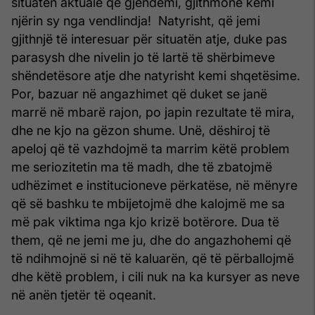
situatën aktuale që gjendemi, gjithmonë kemi
njërin sy nga vendlindja! Natyrisht, që jemi
gjithnjë të interesuar për situatën atje, duke pas
parasysh dhe nivelin jo të lartë të shërbimeve
shëndetësore atje dhe natyrisht kemi shqetësime.
Por, bazuar në angazhimet që duket se janë
marrë në mbarë rajon, po japin rezultate të mira,
dhe ne kjo na gëzon shume. Unë, dëshiroj të
apeloj që të vazhdojmë ta marrim këtë problem
me seriozitetin ma të madh, dhe të zbatojmë
udhëzimet e institucioneve përkatëse, në mënyre
që së bashku te mbijetojmë dhe kalojmë me sa
më pak viktima nga kjo krizë botërore. Dua të
them, që ne jemi me ju, dhe do angazhohemi që
të ndihmojnë si në të kaluarën, që të përballojmë
dhe këtë problem, i cili nuk na ka kursyer as neve
në anën tjetër të oqeanit.