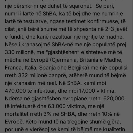
një përshkrim që duhet të sqarohet. Së pari,
numri i lartë në ShBA, ka të bëj dhe me numrin e
lartë të testuarve, ngase testimet konfirmuese, të
cilat janë bërë shumë më të shpeshta në 2-3 javët
e fundit, dhe kanë rezultuar një ngritje të madhe.
Nëse i krahasojmë ShBA-në me një popullatë prej
330 milionë, me “gjashtëshen” e shteteve më të
mëdha në Evropë (Gjermania, Britania e Madhe,
Franca, Italia, Spanja dhe Belgjika) me një popullsi
rreth 332 milionë banprë, atëherë mund të bëjmë
një krahasim më real. Në ShBA, kemi mbi
470,000 të infektuar, dhe mbi 17,000 viktima.
Ndërsa në gjashtëshen evropiane rreth, 620,000
të infektuarë dhe 63,000 viktima, me një
mortalitet rreth 3% në SHBA, dhe rreth 10% në
Evropë. Këto mund të na tregojnë shumë gjëra,
por unë e vlerësoj se kemi të bëjmë me kualitetin