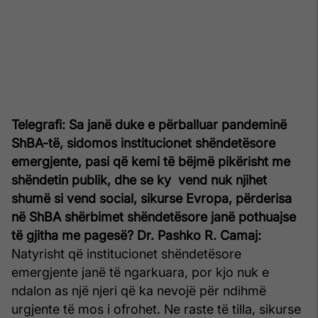
Telegrafi: Sa janë duke e përballuar pandeminë
ShBA-të, sidomos institucionet shëndetësore
emergjente, pasi që kemi të bëjmë pikërisht me
shëndetin publik, dhe se ky vend nuk njihet
shumë si vend social, sikurse Evropa, përderisa
në ShBA shërbimet shëndetësore janë pothuajse
të gjitha me pagesë?
Dr. Pashko R. Camaj:
Natyrisht që institucionet shëndetësore
emergjente janë të ngarkuara, por kjo nuk e
ndalon as një njeri që ka nevojë për ndihmë
urgjente të mos i ofrohet. Ne raste të tilla, sikurse