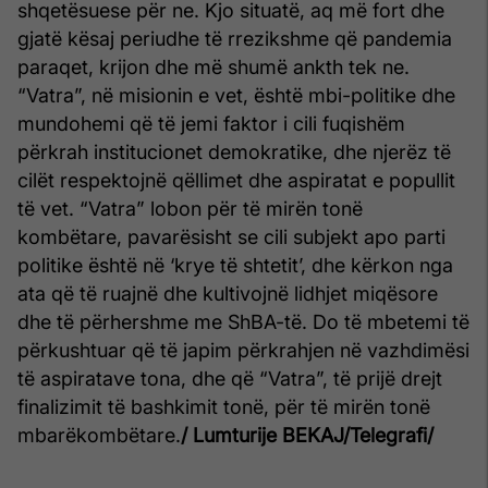
shqetësuese për ne. Kjo situatë, aq më fort dhe
gjatë kësaj periudhe të rrezikshme që pandemia
paraqet, krijon dhe më shumë ankth tek ne.
“Vatra”, në misionin e vet, është mbi-politike dhe
mundohemi që të jemi faktor i cili fuqishëm
përkrah institucionet demokratike, dhe njerëz të
cilët respektojnë qëllimet dhe aspiratat e popullit
të vet. “Vatra” lobon për të mirën tonë
kombëtare, pavarësisht se cili subjekt apo parti
politike është në ‘krye të shtetit’, dhe kërkon nga
ata që të ruajnë dhe kultivojnë lidhjet miqësore
dhe të përhershme me ShBA-të. Do të mbetemi të
përkushtuar që të japim përkrahjen në vazhdimësi
të aspiratave tona, dhe që “Vatra”, të prijë drejt
finalizimit të bashkimit tonë, për të mirën tonë
mbarëkombëtare.
/ Lumturije BEKAJ/Telegrafi/