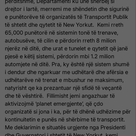
përditshme, Departamenti ku unë shërbej si
drejtor i lartë, merremi me shëndetin dhe sigurinë
e punëtorëve të organizatës të Transportit Publik
të shtetit dhe qytetit të New Yorkut. Kemi rreth
65,000 punëtorë në sistemin tonë të trenave,
autobusëve, të cilin e përdorin rreth 8 milion
njerëz në ditë, dhe urat e tunelet e qytetit që janë
pjesë e këtij sistemi, përdorin mbi 1.2 milion
automjete në ditë. Pra, ky është një sistem shumë
i dendur dhe ngarkuar me udhëtarë dhe afërsia e
udhëtarëve në trenat e mbushur ne maksimum,
natyrisht qe ka prezantuar një sfidë të veçantë
dhe të vështirë. Fillimisht jemi angazhuar të
aktivizojmë ‘planet emergjente’, që çdo
organizatë si jona i ka, për të dhënë udhëzime për
kontinuitetin e punës në shërbime të transportit.
Me deklarimin e situatës urgjente nga Presidenti
dhe Guvernatori i shtetit të New Yorkut, kemi