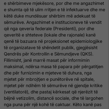
e shërbimeve mjekësore, por dhe me angazhimet
e shumta që të ulim rritjen e të infektuarve dhe me
këtë duke mundësuar shërbim më adekuat të
sëmurëve. Angazhimet e institucioneve të vendit
që nga qeveria federale (Presidenti), por dhe
qeveritë e shteteve (lokale dhe rajonale) kanë
qenë të bazuara në projeksionet epidemiologjike
të organizatave të shëndetit publik, gjegjësisht
Qendrës për Kontrollin e Sëmundjeve (QKS).
Fillimisht, janë marrë masat për informimin
maksimal, ndërsa masa të papara për përgatitjen
dhe për furnizimin e mjeteve të duhura, nga
mjetet për mbrojtjen e punëtorëve në spitale,
mjetet për ndihëm të sëmurëve në gjendje kritike
(ventilatorë), dhe pastaj kërkesat që njerëzit të
bëjnë vetizolim, distancë sociale, dhe të largohen
nga puna për një kohë të caktuar. Këto kanë pas