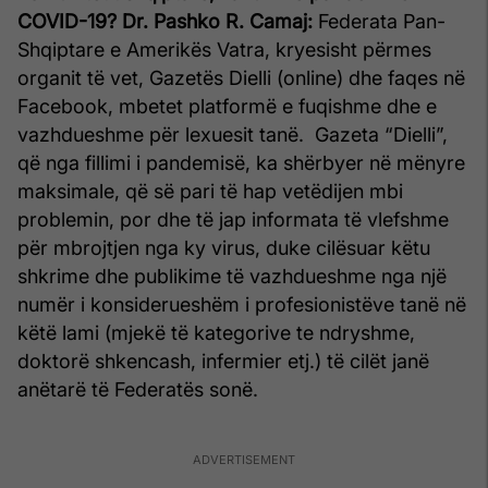
COVID-19?
Dr. Pashko R. Camaj:
Federata Pan-
Shqiptare e Amerikës Vatra, kryesisht përmes
organit të vet, Gazetës Dielli (online) dhe faqes në
Facebook, mbetet platformë e fuqishme dhe e
vazhdueshme për lexuesit tanë. Gazeta “Dielli”,
që nga fillimi i pandemisë, ka shërbyer në mënyre
maksimale, që së pari të hap vetëdijen mbi
problemin, por dhe të jap informata të vlefshme
për mbrojtjen nga ky virus, duke cilësuar këtu
shkrime dhe publikime të vazhdueshme nga një
numër i konsiderueshëm i profesionistëve tanë në
këtë lami (mjekë të kategorive te ndryshme,
doktorë shkencash, infermier etj.) të cilët janë
anëtarë të Federatës sonë.