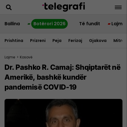
Ballina
Botërori 2026
Të fundit
Lajme
Prishtina
Prizreni
Peja
Ferizaj
Gjakova
Mitrov
Lajme
>
Kosovë
Dr. Pashko R. Camaj: Shqiptarët në
Amerikë, bashkë kundër
pandemisë COVID-19