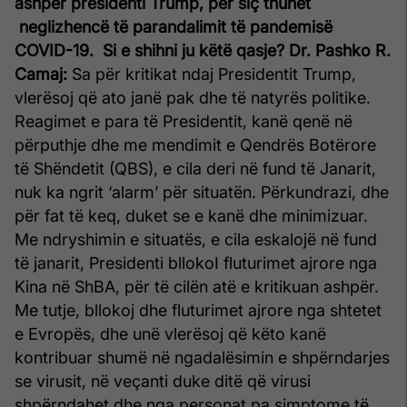
ashpër presidenti Trump, për siç thuhet
neglizhencë të parandalimit të pandemisë
COVID-19. Si e shihni ju këtë qasje?
Dr. Pashko R.
Camaj:
Sa për kritikat ndaj Presidentit Trump,
vlerësoj që ato janë pak dhe të natyrës politike.
Reagimet e para të Presidentit, kanë qenë në
përputhje dhe me mendimit e Qendrës Botërore
të Shëndetit (QBS), e cila deri në fund të Janarit,
nuk ka ngrit ‘alarm’ për situatën. Përkundrazi, dhe
për fat të keq, duket se e kanë dhe minimizuar.
Me ndryshimin e situatës, e cila eskalojë në fund
të janarit, Presidenti bllokoI fluturimet ajrore nga
Kina në ShBA, për të cilën atë e kritikuan ashpër.
Me tutje, bllokoj dhe fluturimet ajrore nga shtetet
e Evropës, dhe unë vlerësoj që këto kanë
kontribuar shumë në ngadalësimin e shpërndarjes
se virusit, në veçanti duke ditë që virusi
shpërndahet dhe nga personat pa simptome të