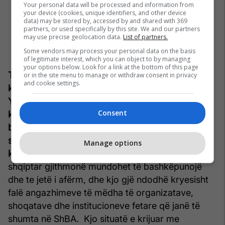
Your personal data will be processed and information from
your device (cookies, unique identifiers, and other device
data) may be stored by, accessed by and shared with 369
partners, or used specifically by this site. We and our partners
may use precise geolocation data.
List of partners.
Some vendors may process your personal data on the basis
of legitimate interest, which you can object to by managing
your options below. Look for a link at the bottom of this page
Telegrafi: Ju jeni në kontakt të vazhdueshëm me
or in the site menu to manage or withdraw consent in privacy
and cookie settings.
komunitetin shqiptar në ShBA, kryesisht në New
York dhe shtetet përreth. Si po e përballon
Consent
komuniteti shqiptar këtë situatë, cili është
bashkëpunimi, dhe a keni ndonjë statistikë se sa
shqiptar janë të infektuar më coronavirus, dhe sa
Manage options
kanë vdekur?
Dr. Pashko R. Camaj:
Komuniteti
shqiptar gjithmonë mundohet të bashkëpunojë
dhe te jetë i afërm, dhe kjo gjë ndodhë kryesisht
falë angazhimeve të mëdha të organizatave,
shoqatave dhe institucioneve fetare që janë të
shumta në ShBA. Kjo situatë e krijuar me