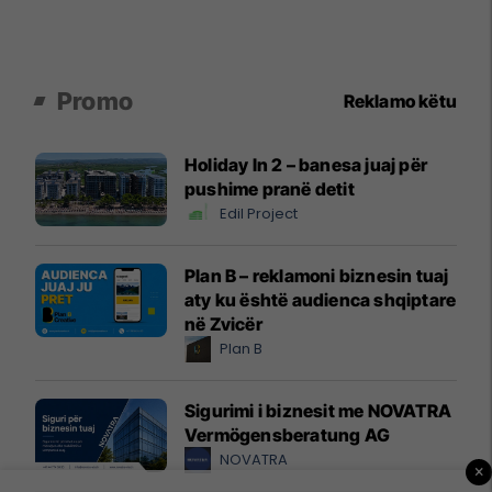
Promo
Reklamo këtu
Holiday In 2 – banesa juaj për
pushime pranë detit
Edil Project
Plan B – reklamoni biznesin tuaj
aty ku është audienca shqiptare
në Zvicër
Plan B
Sigurimi i biznesit me NOVATRA
Vermögensberatung AG
NOVATRA
×