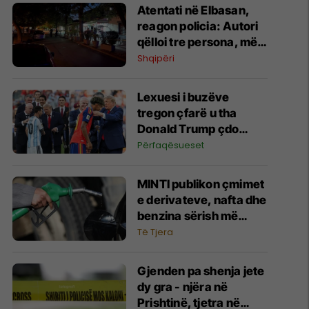
Atentati në Elbasan,
reagon policia: Autori
qëlloi tre persona, më
pas hodhi armën në
Shqipëri
tokë
Lexuesi i buzëve
tregon çfarë u tha
Donald Trump çdo
lojtari të Spanjës dhe
Përfaqësueset
Argjentinës në finalen
e Kupës së Botës
MINTI publikon çmimet
e derivateve, nafta dhe
benzina sërish më
shtrenjtë
Të Tjera
Gjenden pa shenja jete
dy gra - njëra në
Prishtinë, tjetra në