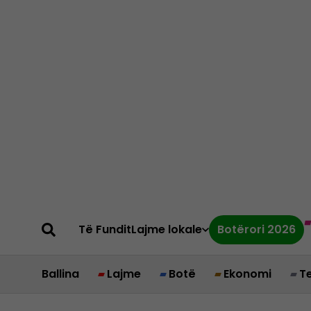
Të Fundit
Lajme lokale
Botërori 2026
Ballina
Lajme
Botë
Ekonomi
T