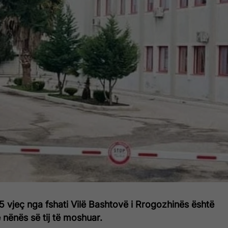
5 vjeç nga fshati Vilë Bashtovë i Rrogozhinës është
ë nënës së tij të moshuar.