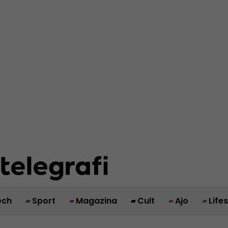
ech
Sport
Magazina
Cult
Ajo
Life