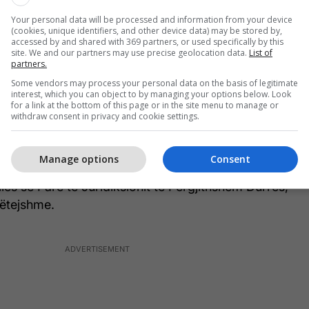
ra, nga këqyrja e jashtme paraprake e trupit të
Your personal data will be processed and information from your device
janë konstatuar shenja dhune dhe ngjarja është
(cookies, unique identifiers, and other device data) may be stored by,
accessed by and shared with 369 partners, or used specifically by this
je natyrale. Pas kryerjes së hetimeve të thelluara
site. We and our partners may use precise geolocation data.
List of
jeko-ligjore, është konstatuar se shtetasja I. S.
partners.
ë kishte humbur jetën.
Some vendors may process your personal data on the basis of legitimate
interest, which you can object to by managing your options below. Look
for a link at the bottom of this page or in the site menu to manage or
i se djali i saj, shtetasi N. S., i cili vuan nga
withdraw consent in privacy and cookie settings.
, kishte ushtruar dhunë fizike ndaj 75-vjeçares,
shte shkaktuar dëmtime që kishin sjellë si pasojë
Manage options
Consent
Materialet procedurale i kaluan Prokurorisë pranë
lës së Parë të Juridiksionit të Përgjithshëm Durrës,
ëtejshme.