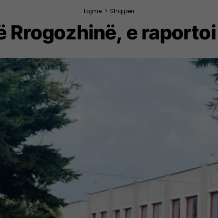
Lajme
>
Shqipëri
ë Rrogozhinë, e raportoi