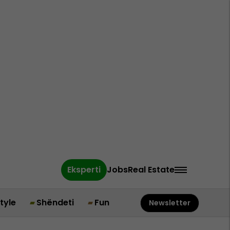
Eksperti
Jobs
Real Estate
style
Shëndeti
Fun
Newsletter