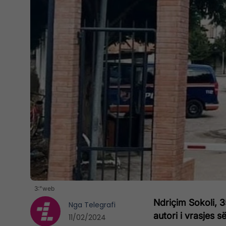
3:"web
Ndriçim Sokoli, 3
Nga
Telegrafi
autori i vrasjes s
11/02/2024