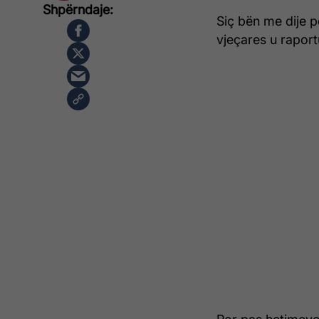
Siç bën me dije p
vjeçares u raport