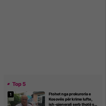
Top 5
Ftohet nga prokuroria e
Kosovës për krime lufte,
ish-gjenerali serb thotë se