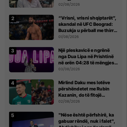
dikush e tradhtoi në
02/08/2026
Beograd
“Vrisni, vrisni shqiptarët”,
skandal në UFC Beograd:
Buzukja u përball me thirrje
anti-shqiptare nga
01/08/2026
tribunat
Një pleskavicë e ngrënë
nga Dua Lipa në Prishtinë
në orën 04:28 të mëngjesit
- dhe bota digjitale serbe
03/08/2026
shpall gjendjen e luftës
Mirlind Daku mes lotëve
përshëndetet me Rubin
Kazanin, do të fitojë
miliona te Spartak Moska
02/08/2026
"Nëse është përfshirë, ka
gabuar rëndë, nuk i falet",