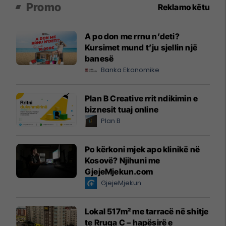
Promo
Reklamo këtu
A po don me rrnu n’deti?
Kursimet mund t’ju sjellin një
banesë
Banka Ekonomike
Plan B Creative rrit ndikimin e
biznesit tuaj online
Plan B
Po kërkoni mjek apo klinikë në
Kosovë? Njihuni me
GjejeMjekun.com
GjejeMjekun
Lokal 517m² me tarracë në shitje
te Rruga C – hapësirë e