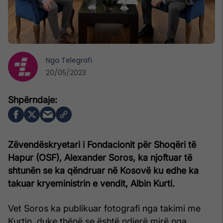
Nga
Telegrafi
20/05/2023
Zëvendëskryetari i Fondacionit për Shoqëri të
Hapur (OSF), Alexander Soros,
ka njoftuar të
shtunën se ka qëndruar në Kosovë ku edhe ka
takuar kryeministrin e vendit, Albin Kurti.
Vet Soros ka publikuar fotografi nga takimi me
Kurtin, duke thënë se është ndjerë mirë nga