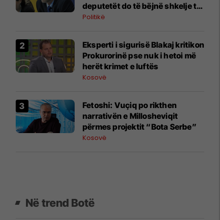
deputetët do të bëjnë shkelje të
rëndë kushtetuese
Politikë
Eksperti i sigurisë Blakaj kritikon
Prokurorinë pse nuk i hetoi më
herët krimet e luftës
Kosovë
Fetoshi: Vuçiq po rikthen
narrativën e Millosheviqit
përmes projektit “Bota Serbe”
Kosovë
Në trend Botë