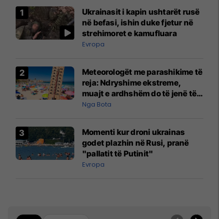
Ukrainasit i kapin ushtarët rusë
në befasi, ishin duke fjetur në
strehimoret e kamufluara
Evropa
Meteorologët me parashikime të
reja: Ndryshime ekstreme,
muajt e ardhshëm do të jenë të
pazakontë
Nga Bota
Momenti kur droni ukrainas
godet plazhin në Rusi, pranë
"pallatit të Putinit"
Evropa