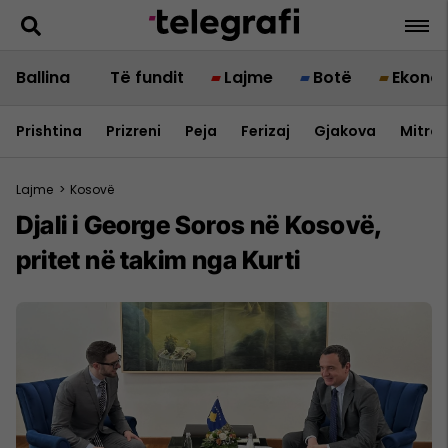
Ballina
Të fundit
Lajme
Botë
Ekono
Prishtina
Prizreni
Peja
Ferizaj
Gjakova
Mitrov
Lajme
>
Kosovë
Djali i George Soros në Kosovë,
pritet në takim nga Kurti