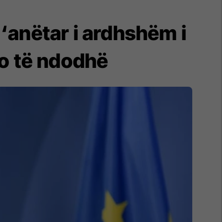
 ‘anëtar i ardhshëm i
jo të ndodhë