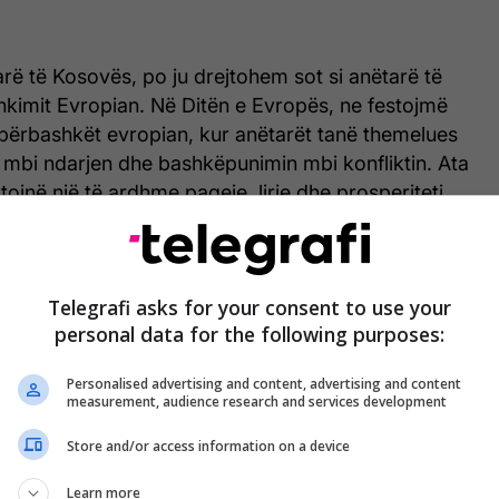
rë të Kosovës, po ju drejtohem sot si anëtarë të
kimit Evropian. Në Ditën e Evropës, ne festojmë
 përbashkët evropian, kur anëtarët tanë themelues
 mbi ndarjen dhe bashkëpunimin mbi konfliktin. Ata
ojnë një të ardhme paqeje, lirie dhe prosperiteti
s së Dytë Botërore.
ardhmja juaj është në Bashkimin Evropian. Po
Telegrafi asks for your consent to use your
ër ta bërë këtë realitet. Ju keni të njëjtin
personal data for the following purposes:
esa tjetër e rajonit — Bashkimin Evropian. Vazhdoni
të bëhet realitet. Së bashku, do të ndërtojmë një të
Personalised advertising and content, advertising and content
hkët evropiane. Rroftë Evropa!”, u shpreh
measurement, audience research and services development
lit Evropian. /Telegrafi/
Store and/or access information on a device
Learn more