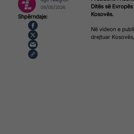
Nga
Telegrafi
Ditës së Evropës 
09/05/2026
Kosovës.
Në videon e publ
drejtuar Kosovës,