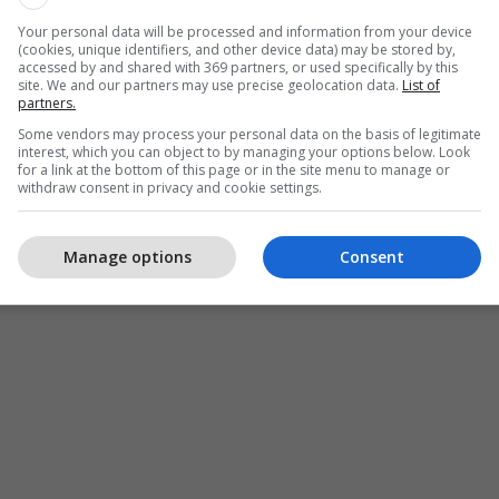
Your personal data will be processed and information from your device
(cookies, unique identifiers, and other device data) may be stored by,
accessed by and shared with 369 partners, or used specifically by this
site. We and our partners may use precise geolocation data.
List of
partners.
Some vendors may process your personal data on the basis of legitimate
interest, which you can object to by managing your options below. Look
for a link at the bottom of this page or in the site menu to manage or
withdraw consent in privacy and cookie settings.
Manage options
Consent