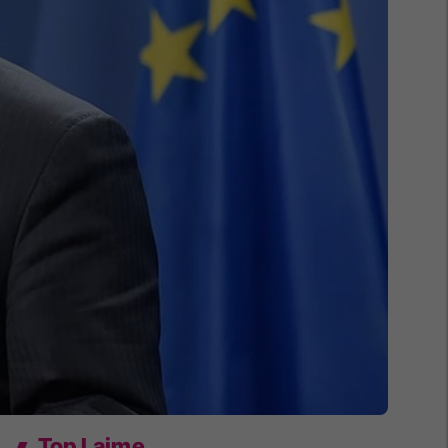
Top Lajme