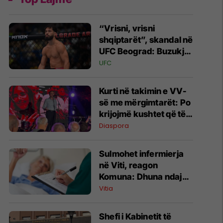
“Vrisni, vrisni
shqiptarët”, skandal në
UFC Beograd: Buzukja
u përball me thirrje
UFC
anti-shqiptare nga
tribunat
Kurti në takimin e VV-
së me mërgimtarët: Po
krijojmë kushtet që të
ktheheni në Kosovë
Diaspora
Sulmohet infermierja
në Viti, reagon
Komuna: Dhuna ndaj
stafit shëndetësor nuk
Vitia
tolerohet
Shefi i Kabinetit të