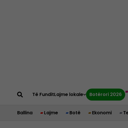
Të Fundit
Lajme lokale
Botërori 2026
Ballina
Lajme
Botë
Ekonomi
T