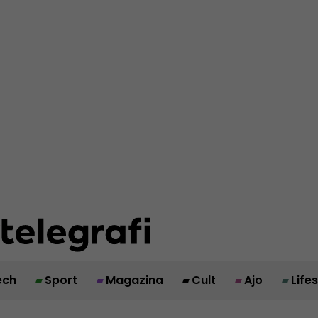
ech
Sport
Magazina
Cult
Ajo
Life