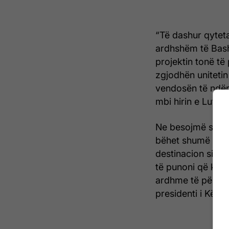
“Të dashur qyteta
ardhshëm të Bash
projektin tonë të
zgjodhën unitetin
vendosën të ndërt
mbi hirin e Luftë
Ne besojmë se e 
bëhet shumë punë p
destinacion si pj
të punoni që kjo 
ardhme të përbas
presidenti i Këshil