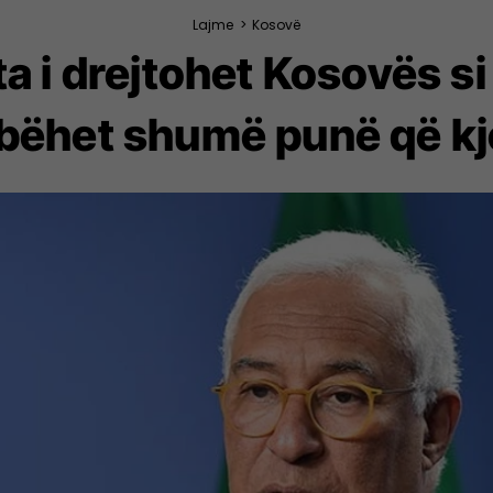
Lajme
>
Kosovë
a i drejtohet Kosovës si
 bëhet shumë punë që k