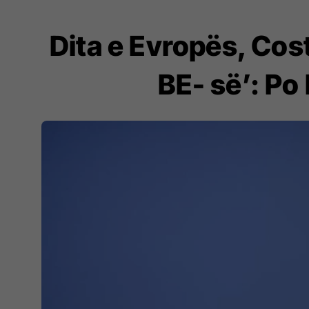
Dita e Evropës, Cost
BE- së’: Po