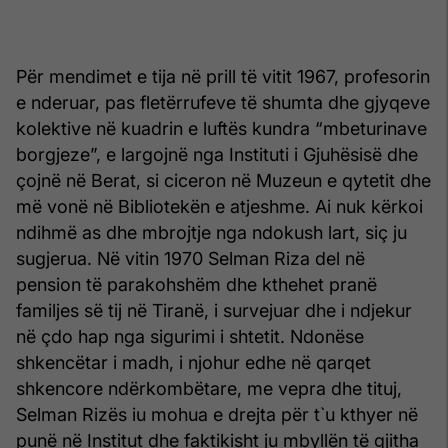
Për mendimet e tija në prill të vitit 1967, profesorin
e nderuar, pas fletërrufeve të shumta dhe gjyqeve
kolektive në kuadrin e luftës kundra “mbeturinave
borgjeze”, e largojnë nga Instituti i Gjuhësisë dhe
çojnë në Berat, si ciceron në Muzeun e qytetit dhe
më vonë në Bibliotekën e atjeshme. Ai nuk kërkoi
ndihmë as dhe mbrojtje nga ndokush lart, siç ju
sugjerua. Në vitin 1970 Selman Riza del në
pension të parakohshëm dhe kthehet pranë
familjes së tij në Tiranë, i survejuar dhe i ndjekur
në çdo hap nga sigurimi i shtetit. Ndonëse
shkencëtar i madh, i njohur edhe në qarqet
shkencore ndërkombëtare, me vepra dhe tituj,
Selman Rizës iu mohua e drejta për t`u kthyer në
punë në Institut dhe faktikisht ju mbyllën të gjitha