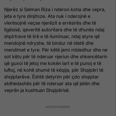
Njerëz si Selman Riza i nderon koha dhe vepra,
jeta e tyre dinjitoze. Ata nuk i nderojnë e
vlerësojnë veçse njerëzit e errësirës dhe të
ligësisë, qeveritë autoritare dhe të dhunës ndaj
shpirtrave të lirë e të iluminuar, ndaj atyre që
mendojnë ndryshe, të bindur në idetë dhe
mendimet e tyre. Për këtë jemi mbledhur dhe ne
sot këtu për të nderuar njeriun dhe shkencëtarin
që guxoi të jetoj me kokën lart e të punoj e të
luftoj, në kohë shumë të këqija, për Shqipëri të
shqiptarëve. Është detyrim për çdo shqiptar
atdhedashës për të nderuar ata që jetën dhe
veprën ja kushtuan Shqipërisë.