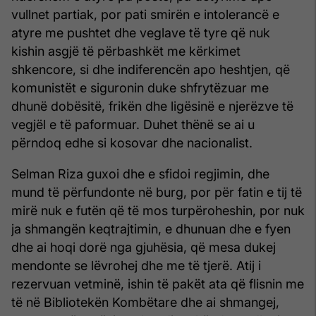
vullnet partiak, por pati smirën e intolerancë e
atyre me pushtet dhe veglave të tyre që nuk
kishin asgjë të përbashkët me kërkimet
shkencore, si dhe indiferencën apo heshtjen, që
komunistët e siguronin duke shfrytëzuar me
dhunë dobësitë, frikën dhe ligësinë e njerëzve të
vegjël e të paformuar. Duhet thënë se ai u
përndoq edhe si kosovar dhe nacionalist.
Selman Riza guxoi dhe e sfidoi regjimin, dhe
mund të përfundonte në burg, por për fatin e tij të
mirë nuk e futën që të mos turpëroheshin, por nuk
ja shmangën keqtrajtimin, e dhunuan dhe e fyen
dhe ai hoqi dorë nga gjuhësia, që mesa dukej
mendonte se lëvrohej dhe me të tjerë. Atij i
rezervuan vetminë, ishin të pakët ata që flisnin me
të në Bibliotekën Kombëtare dhe ai shmangej,