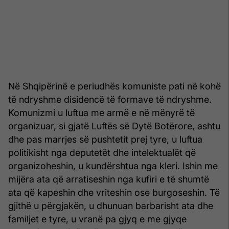
Në Shqipërinë e periudhës komuniste pati në kohë
të ndryshme disidencë të formave të ndryshme.
Komunizmi u luftua me armë e në mënyrë të
organizuar, si gjatë Luftës së Dytë Botërore, ashtu
dhe pas marrjes së pushtetit prej tyre, u luftua
politikisht nga deputetët dhe intelektualët që
organizoheshin, u kundërshtua nga kleri. Ishin me
mijëra ata që arratiseshin nga kufiri e të shumtë
ata që kapeshin dhe vriteshin ose burgoseshin. Të
gjithë u përgjakën, u dhunuan barbarisht ata dhe
familjet e tyre, u vranë pa gjyq e me gjyqe