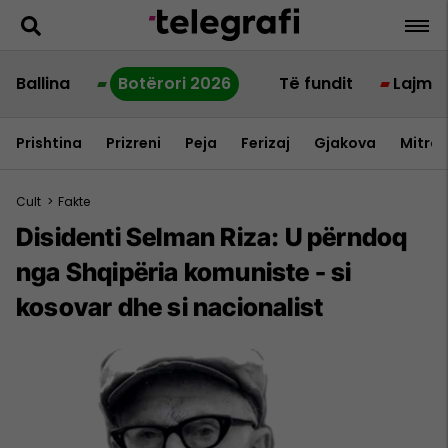
Ballina
Botërori 2026
Të fundit
Lajme
Prishtina
Prizreni
Peja
Ferizaj
Gjakova
Mitrov
Cult
>
Fakte
Disidenti Selman Riza: U përndoq
nga Shqipëria komuniste - si
kosovar dhe si nacionalist