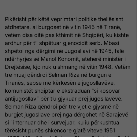
Pikërisht për këtë veprimtari politike thellësisht
atdhetare, ai burgoset në vitin 1945 në Tiranë,
vetëm disa ditë pas kthimit në Shqipëri, ku kishte
ardhur për t’i shpëtuar gjenocidit serb. Mbasi
shpëtoi nga dërgimi në Jugosllavi në 1945, falë
ndërhyrjes së Manol Konomit, atëherë ministër i
Drejtësisë, kjo nuk u shmang në vitin 1948. Vetëm
tre muaj qëndroi Selman Riza në burgun e
Tiranës, sepse me kërkesën e jugosllavëve,
komunistët shqiptar e ekstraduan “si kosovar
antijugosllav” për t’u gjykuar prej jugosllavëve.
Selman Riza qëndroi për tre vjet e gjysmë në
burgjet jugosllave prej nga dërgohet në Sarajevë
si i internuar dhe i survejuar, ku iu përkushtua
tërësisht punës shkencore gjatë viteve 1951