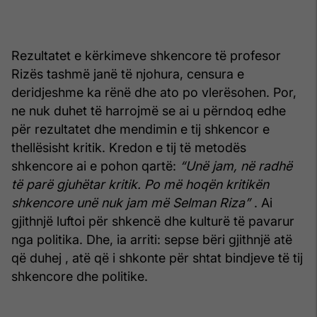
Rezultatet e kërkimeve shkencore të profesor
Rizës tashmë janë të njohura, censura e
deridjeshme ka rënë dhe ato po vlerësohen. Por,
ne nuk duhet të harrojmë se ai u përndoq edhe
për rezultatet dhe mendimin e tij shkencor e
thellësisht kritik. Kredon e tij të metodës
shkencore ai e pohon qartë:
“Unë jam, në radhë
të parë gjuhëtar kritik. Po më hoqën kritikën
shkencore unë nuk jam më Selman Riza”
. Ai
gjithnjë luftoi për shkencë dhe kulturë të pavarur
nga politika. Dhe, ia arriti: sepse bëri gjithnjë atë
që duhej , atë që i shkonte për shtat bindjeve të tij
shkencore dhe politike.