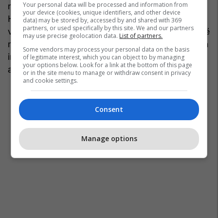
Your personal data will be processed and information from
në studio, historianë që refuzuan të shkruajnë për
your device (cookies, unique identifiers, and other device
Haxhi Qamilin, por pati dhe nga ata që krijuan
data) may be stored by, accessed by and shared with 369
partners, or used specifically by this site. We and our partners
vepra arti jo konformiste dhe e pësuan, të tjerë që
may use precise geolocation data.
List of partners.
mbrojtën monumentet e kultit e të tjera. U quajtën
Some vendors may process your personal data on the basis
intelektualë borgjezë e nacionalistë, u ndëshkuan
of legitimate interest, which you can object to by managing
your options below. Look for a link at the bottom of this page
apo u diskriminuan.
or in the site menu to manage or withdraw consent in privacy
and cookie settings.
Consent
Manage options