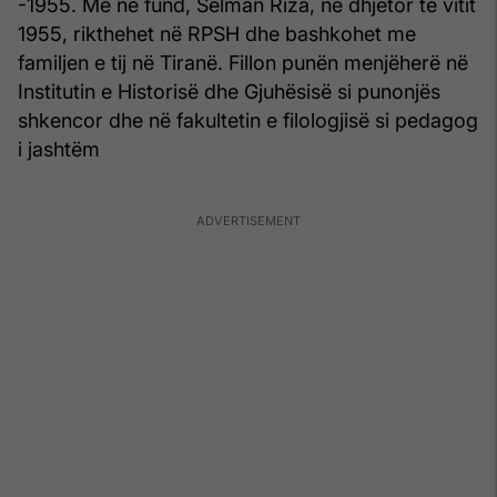
-1955. Më në fund, Selman Riza, në dhjetor të vitit
1955, rikthehet në RPSH dhe bashkohet me
familjen e tij në Tiranë. Fillon punën menjëherë në
Institutin e Historisë dhe Gjuhësisë si punonjës
shkencor dhe në fakultetin e filologjisë si pedagog
i jashtëm