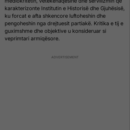
mediokritetin, vetëkënaqësinë dhe servilizmin që
karakterizonte Institutin e Historisë dhe Gjuhësisë,
ku forcat e afta shkencore luftoheshin dhe
pengoheshin nga drejtuesit partiakë. Kritika e tij e
guximshme dhe objektive u konsideruar si
veprimtari armiqësore.