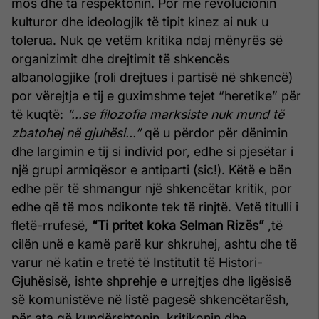
mos dhe ta respektonin. Por me revolucionin
kulturor dhe ideologjik të tipit kinez ai nuk u
tolerua. Nuk qe vetëm kritika ndaj mënyrës së
organizimit dhe drejtimit të shkencës
albanologjike (roli drejtues i partisë në shkencë)
por vërejtja e tij e guximshme tejet “heretike” për
të kuqtë:
“...se filozofia marksiste nuk mund të
zbatohej në gjuhësi...”
që u përdor për dënimin
dhe largimin e tij si individ por, edhe si pjesëtar i
një grupi armiqësor e antiparti (sic!). Këtë e bën
edhe për të shmangur një shkencëtar kritik, por
edhe që të mos ndikonte tek të rinjtë. Vetë titulli i
fletë-rrufesë,
“Ti pritet koka Selman Rizës”
,të
cilën unë e kamë parë kur shkruhej, ashtu dhe të
varur në katin e tretë të Institutit të Histori-
Gjuhësisë, ishte shprehje e urrejtjes dhe ligësisë
së komunistëve në listë pagesë shkencëtarësh,
për ata që kundërshtonin, kritikonin dhe