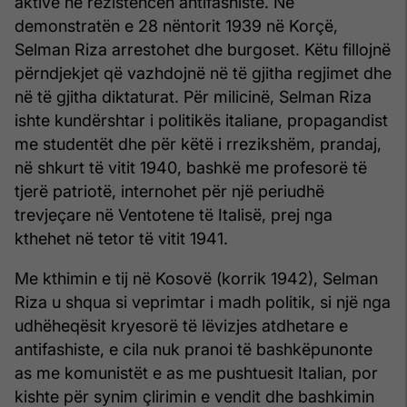
aktive në rezistencën antifashiste. Në
demonstratën e 28 nëntorit 1939 në Korçë,
Selman Riza arrestohet dhe burgoset. Këtu fillojnë
përndjekjet që vazhdojnë në të gjitha regjimet dhe
në të gjitha diktaturat. Për milicinë, Selman Riza
ishte kundërshtar i politikës italiane, propagandist
me studentët dhe për këtë i rrezikshëm, prandaj,
në shkurt të vitit 1940, bashkë me profesorë të
tjerë patriotë, internohet për një periudhë
trevjeçare në Ventotene të Italisë, prej nga
kthehet në tetor të vitit 1941.
Me kthimin e tij në Kosovë (korrik 1942), Selman
Riza u shqua si veprimtar i madh politik, si një nga
udhëheqësit kryesorë të lëvizjes atdhetare e
antifashiste, e cila nuk pranoi të bashkëpunonte
as me komunistët e as me pushtuesit Italian, por
kishte për synim çlirimin e vendit dhe bashkimin