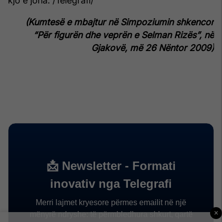
kjo e jona. /Telegrafi/
(Kumtesë e mbajtur në Simpoziumin shkencor
“Për figurën dhe veprën e Selman Rizës”, në
Gjakovë, më 26 Nëntor 2009)
×