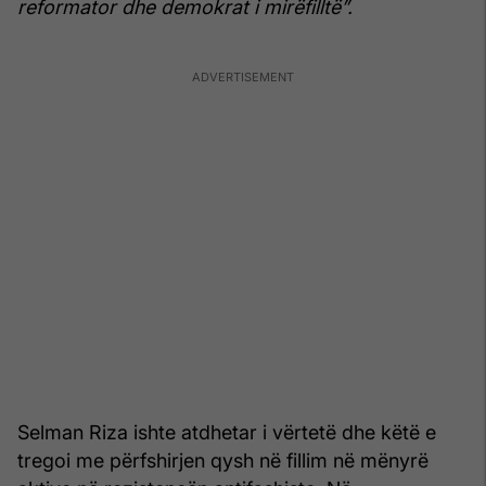
reformator dhe demokrat i mirëfilltë”.
Selman Riza ishte atdhetar i vërtetë dhe këtë e
tregoi me përfshirjen qysh në fillim në mënyrë