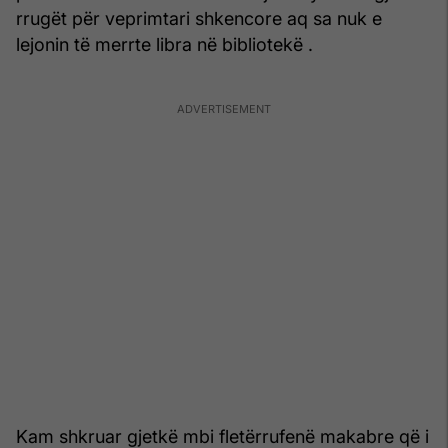
rrugët për veprimtari shkencore aq sa nuk e
lejonin të merrte libra në bibliotekë .
Kam shkruar gjetkë mbi fletërrufenë makabre që i