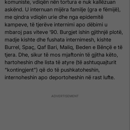
komuniste, vdiqën nën tortura e nuk kallëzuan
askënd. U internuan mijëra familje (gra e fëmijë),
me qindra vdiqën urie dhe nga epidemitë
kampeve, të tjerëve internimi apo dëbimi u
mbaroj pas viteve ’90. Burgjet ishin gjithnjë plotë,
madje kishte dhe fushata internimesh, kishte
Burrel, Spaç, Qaf Bari, Maliq, Beden e Bënçë e të
tjera. Dhe, sikur të mos mjaftonin të gjitha këto,
hartoheshin dhe lista të atyre (të ashtuquajturit
“kontingjent”) që do të pushkatoheshin,
internoheshin apo deportoheshin në rast lufte.