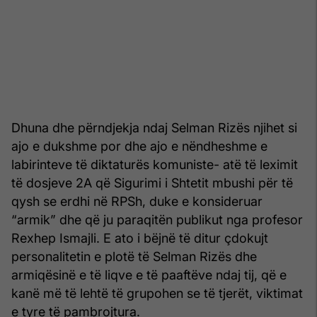
Dhuna dhe përndjekja ndaj Selman Rizës njihet si
ajo e dukshme por dhe ajo e nëndheshme e
labirinteve të diktaturës komuniste- atë të leximit
të dosjeve 2A që Sigurimi i Shtetit mbushi për të
qysh se erdhi në RPSh, duke e konsideruar
“armik” dhe që ju paraqitën publikut nga profesor
Rexhep Ismajli. E ato i bëjnë të ditur çdokujt
personalitetin e plotë të Selman Rizës dhe
armiqësinë e të liqve e të paaftëve ndaj tij, që e
kanë më të lehtë të grupohen se të tjerët, viktimat
e tyre të pambrojtura.