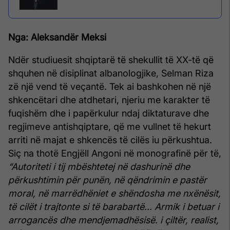
Nga: Aleksandër Meksi
Ndër studiuesit shqiptarë të shekullit të XX-të që
shquhen në disiplinat albanologjike, Selman Riza
zë një vend të veçantë. Tek ai bashkohen në një
shkencëtari dhe atdhetari, njeriu me karakter të
fuqishëm dhe i papërkulur ndaj diktaturave dhe
regjimeve antishqiptare, që me vullnet të hekurt
arriti në majat e shkencës të cilës iu përkushtua.
Siç na thotë Engjëll Angoni në monografinë për të,
“Autoriteti i tij mbështetej në dashurinë dhe
përkushtimin për punën, në qëndrimin e pastër
moral, në marrëdhëniet e shëndosha me nxënësit,
të cilët i trajtonte si të barabartë… Armik i betuar i
arrogancës dhe mendjemadhësisë. i çiltër, realist,