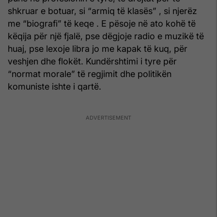
shkruar e botuar, si “armiq të klasës” , si njerëz
me “biografi” të keqe . E pësoje në ato kohë të
këqija për një fjalë, pse dëgjoje radio e muzikë të
huaj, pse lexoje libra jo me kapak të kuq, për
veshjen dhe flokët. Kundërshtimi i tyre për
“normat morale” të regjimit dhe politikën
komuniste ishte i qartë.