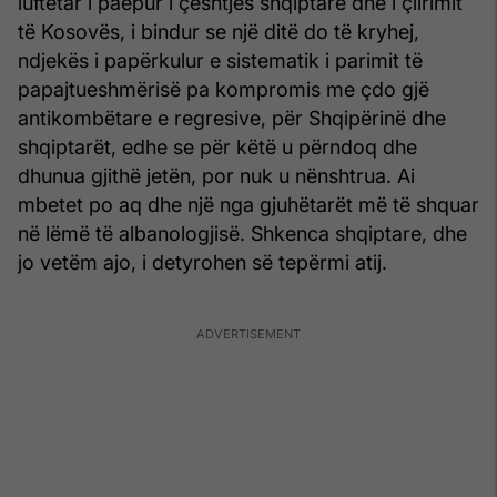
luftëtar i paepur i çështjes shqiptare dhe i çlirimit
të Kosovës, i bindur se një ditë do të kryhej,
ndjekës i papërkulur e sistematik i parimit të
papajtueshmërisë pa kompromis me çdo gjë
antikombëtare e regresive, për Shqipërinë dhe
shqiptarët, edhe se për këtë u përndoq dhe
dhunua gjithë jetën, por nuk u nënshtrua. Ai
mbetet po aq dhe një nga gjuhëtarët më të shquar
në lëmë të albanologjisë. Shkenca shqiptare, dhe
jo vetëm ajo, i detyrohen së tepërmi atij.