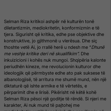
Selman Riza kritikoi ashpër në kulturën tonë
diletantizmin, mediokritetin, konformizmin e të
tjera. Sigurisht që kritika, edhe pse objektive dhe
konstruktive, jo gjithmonë u vlerësua. Dhe siç
thoshte vetë Ai, jo rrallë herë u ndesh me “
Dhunë
me veshje kritike deri në skualifikim”.
Dhe
inkuizicioni i kohës nuk mungoi. Shqipëria kalonte
periudhën kineze, me revolucionin kulturor dhe
ideologjik që përmbyste edhe ato pak suksese të
albanologjisë, të arritura me shumë mund, nën një
diktaturë që ishte armike e të vërtetës, e
përparimit dhe e lirisë. Pikërisht në këtë kohë
Selman Riza pësoi një goditje të rëndë. Si njeri me
karakter, Ai nuk mund të pajtohej me