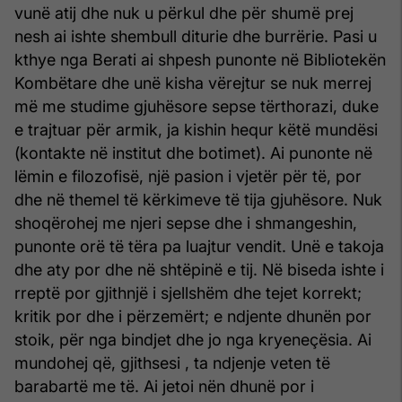
vunë atij dhe nuk u përkul dhe për shumë prej
nesh ai ishte shembull diturie dhe burrërie. Pasi u
kthye nga Berati ai shpesh punonte në Bibliotekën
Kombëtare dhe unë kisha vërejtur se nuk merrej
më me studime gjuhësore sepse tërthorazi, duke
e trajtuar për armik, ja kishin hequr këtë mundësi
(kontakte në institut dhe botimet). Ai punonte në
lëmin e filozofisë, një pasion i vjetër për të, por
dhe në themel të kërkimeve të tija gjuhësore. Nuk
shoqërohej me njeri sepse dhe i shmangeshin,
punonte orë të tëra pa luajtur vendit. Unë e takoja
dhe aty por dhe në shtëpinë e tij. Në biseda ishte i
rreptë por gjithnjë i sjellshëm dhe tejet korrekt;
kritik por dhe i përzemërt; e ndjente dhunën por
stoik, për nga bindjet dhe jo nga kryeneçësia. Ai
mundohej që, gjithsesi , ta ndjenje veten të
barabartë me të. Ai jetoi nën dhunë por i