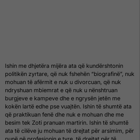
Ishin me dhjetëra mijëra ata që kundërshtonin
politikën zyrtare, që nuk fshehën “biografinë”, nuk
mohuan të afërmit e nuk u divorcuan, që nuk
ndryshuan mbiemrat e që nuk u nënshtruan
burgjeve e kampeve dhe e ngrysën jetën me
kokën lartë edhe pse vuajtën. Ishin të shumtë ata
që praktikuan fenë dhe nuk e mohuan dhe me
besim tek Zoti pranuan martirin. Ishin të shumtë
ata të cilëve ju mohuan të drejtat për arsimim, për
punë në profesionin e tyre, të drejtat për të