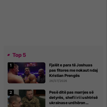
Top 5
Fjalët e para të Joshuas
pas fitores me nokaut ndaj
Kristian Prengës
26/07/2026
Pesë ditë pas marrjes së
detyrës, shefi i ri i ushtrisë
ukrainase urdhëron