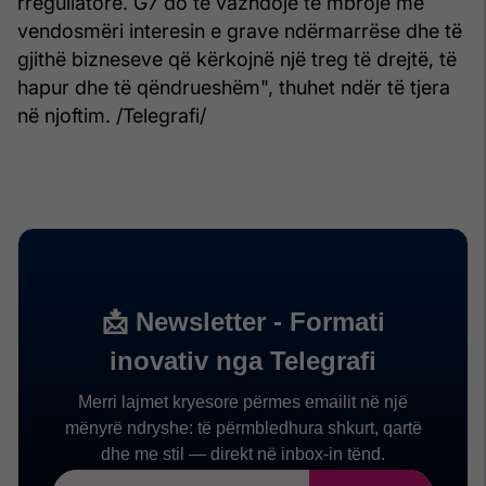
rregullatore. G7 do të vazhdojë të mbrojë me
vendosmëri interesin e grave ndërmarrëse dhe të
gjithë bizneseve që kërkojnë një treg të drejtë, të
hapur dhe të qëndrueshëm", thuhet ndër të tjera
në njoftim. /Telegrafi/