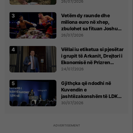
kontroll të madh
26/07/2026
Vetëm dy raunde dhe
miliona euro në xhep,
zbulohet sa fituan Joshua
e Prenga
26/07/2026
Vëllai iu etiketua si pjesëtar
i grupit të Arkanit, Drejtori i
Ekonomisë në Prizren
mohon pretendimet
24/07/2026
Gjithçka që ndodhi në
Kuvendin e
jashtëzakonshëm të LDK-
së
30/07/2026