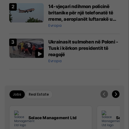
14-vjeçari ndihmon policinë
britanike për një telefonatë të
rreme, aeroplanët luftarakë u
ngritën në ajër për të
Evropa
interceptuar fluturaken e Qatar
Airways që po shkonte drejt
Ukrainasit sulmohen në Poloni -
Mançesterit
Tusk i kërkon presidentit të
reagojë
Evropa
Jobs
Real Estate
Solace Management Ltd
Solac