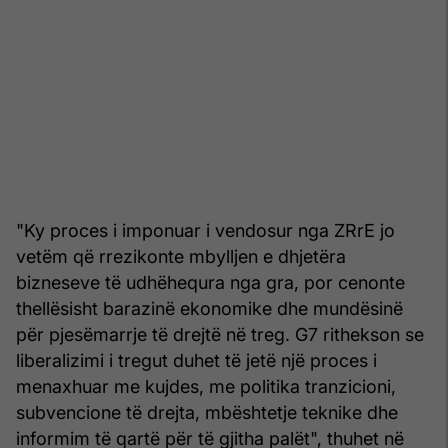
"Ky proces i imponuar i vendosur nga ZRrE jo
vetëm që rrezikonte mbylljen e dhjetëra
bizneseve të udhëhequra nga gra, por cenonte
thellësisht barazinë ekonomike dhe mundësinë
për pjesëmarrje të drejtë në treg. G7 rithekson se
liberalizimi i tregut duhet të jetë një proces i
menaxhuar me kujdes, me politika tranzicioni,
subvencione të drejta, mbështetje teknike dhe
informim të qartë për të gjitha palët", thuhet në