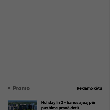
Promo
Reklamo këtu
Holiday In 2 – banesa juaj për
pushime pranë detit