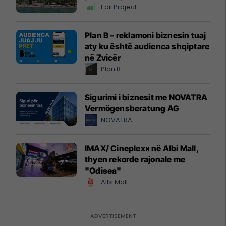
Edil Project
Plan B – reklamoni biznesin tuaj
aty ku është audienca shqiptare
në Zvicër
Plan B
Sigurimi i biznesit me NOVATRA
Vermögensberatung AG
NOVATRA
IMAX/ Cineplexx në Albi Mall,
thyen rekorde rajonale me
"Odisea"
Albi Mall