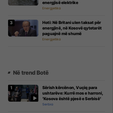
energjisë elektrike
Energjetika
Hoti: Në Britani ulen taksat për
energjinë, në Kosovë qytetarët
paguajnë më shumë
Energjetika
Në trend Botë
Sërish kërcënon, Vuçiq para
ushtarëve: Kurrë mos e harroni,
'Kosova është pjesë e Serbisë'
Serbia