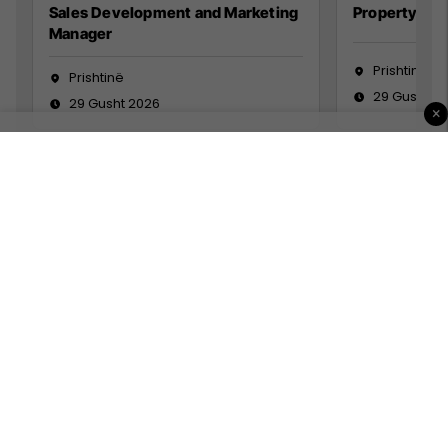
Sales Development and Marketing
Property Ma
Manager
Prishtinë
Prishtinë
29 Gusht 2
29 Gusht 2026
×