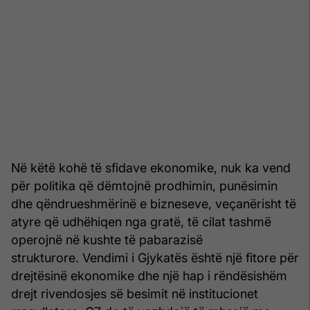
Në këtë kohë të sfidave ekonomike, nuk ka vend
për politika që dëmtojnë prodhimin, punësimin
dhe qëndrueshmërinë e bizneseve, veçanërisht të
atyre që udhëhiqen nga gratë, të cilat tashmë
operojnë në kushte të pabarazisë
strukturore. Vendimi i Gjykatës është një fitore për
drejtësinë ekonomike dhe një hap i rëndësishëm
drejt rivendosjes së besimit në institucionet