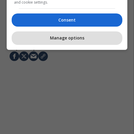
and cookie settings.
Consent
Dhoma Ekonomike E Grave
Liberalizimi I Tregut Të Energjisë
Manage options
Zyra E Rregullatorit Të Energjisë