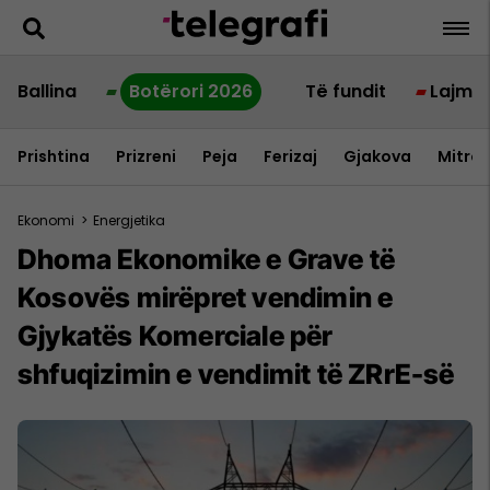
Ballina
Botërori 2026
Të fundit
Lajme
Prishtina
Prizreni
Peja
Ferizaj
Gjakova
Mitrov
Ekonomi
>
Energjetika
Dhoma Ekonomike e Grave të
Kosovës mirëpret vendimin e
Gjykatës Komerciale për
shfuqizimin e vendimit të ZRrE-së