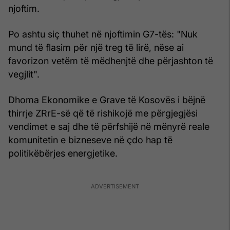
njoftim.
Po ashtu siç thuhet në njoftimin G7-tës: "Nuk
mund të flasim për një treg të lirë, nëse ai
favorizon vetëm të mëdhenjtë dhe përjashton të
vegjlit".
Dhoma Ekonomike e Grave të Kosovës i bëjnë
thirrje ZRrE-së që të rishikojë me përgjegjësi
vendimet e saj dhe të përfshijë në mënyrë reale
komunitetin e bizneseve në çdo hap të
politikëbërjes energjetike.