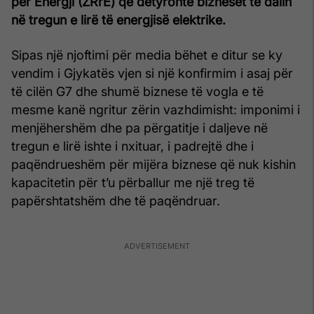
për Energji (ZRrE) që detyronte bizneset të dalin
në tregun e lirë të energjisë elektrike.
Sipas një njoftimi për media bëhet e ditur se ky
vendim i Gjykatës vjen si një konfirmim i asaj për
të cilën G7 dhe shumë biznese të vogla e të
mesme kanë ngritur zërin vazhdimisht: imponimi i
menjëhershëm dhe pa përgatitje i daljeve në
tregun e lirë ishte i nxituar, i padrejtë dhe i
paqëndrueshëm për mijëra biznese që nuk kishin
kapacitetin për t’u përballur me një treg të
papërshtatshëm dhe të paqëndruar.