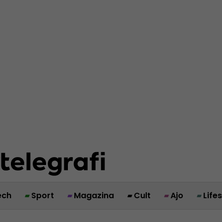
ech
Sport
Magazina
Cult
Ajo
Life