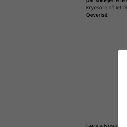
për shkeljen e të 
kryesore në letrë
Qeverisë.
Letra e hapur u p