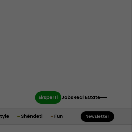
Eksperti
Jobs
Real Estate
style
Shëndeti
Fun
Newsletter