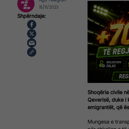
Nga
Telegrafi
15/11/2023
Shoqëria civile në
Qeverisë, duke i 
emigrantët, që ë
Mungesa e transp