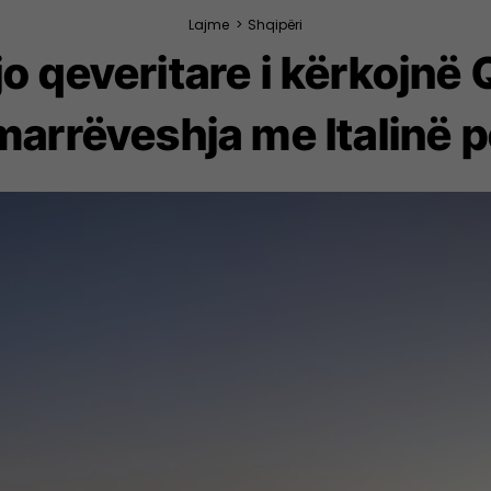
Lajme
>
Shqipëri
jo qeveritare i kërkojnë 
marrëveshja me Italinë 