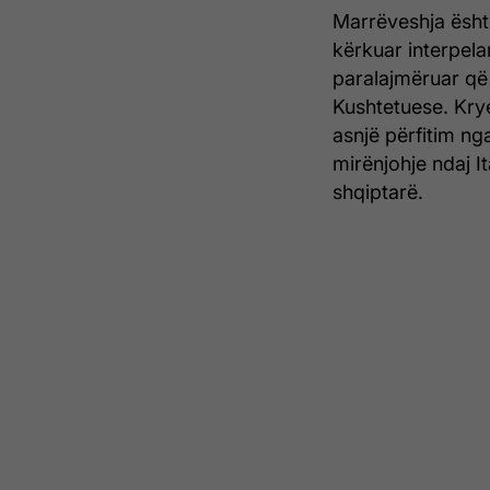
Marrëveshja është
kërkuar interpela
paralajmëruar që
Kushtetuese. Kry
asnjë përfitim ng
mirënjohje ndaj It
shqiptarë.