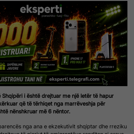
 Shqipëri i është drejtuar me një letër të hapur
kërkuar që të tërhiqet nga marrëveshja për
shtë nënshkruar më 6 nëntor.
arencës nga ana e ekzekutivit shqiptar dhe rreziku