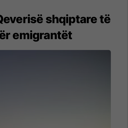
Qeverisë shqiptare të
për emigrantët