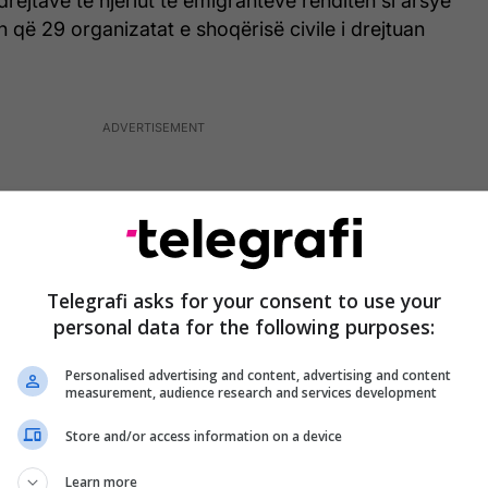
drejtave të njeriut të emigrantëve renditen si arsye
n që 29 organizatat e shoqërisë civile i drejtuan
Telegrafi asks for your consent to use your
personal data for the following purposes:
Personalised advertising and content, advertising and content
measurement, audience research and services development
Store and/or access information on a device
Learn more
ublikua në ditën kur Qeveria shqiptare miratoi