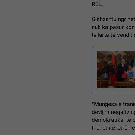
REL.
Gjithashtu ngrih
nuk ka pasur kons
të larta të vendit
“Mungesa e trans
devijim negativ 
demokratike, të c
thuhet në letrën 