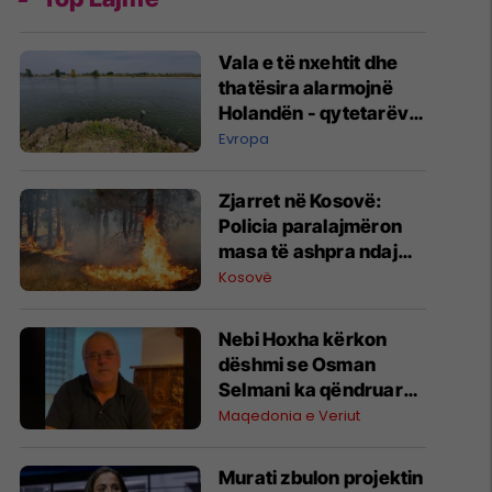
Vala e të nxehtit dhe
thatësira alarmojnë
Holandën - qytetarëve
u kërkohet të kursejnë
Evropa
ujin
Zjarret në Kosovë:
Policia paralajmëron
masa të ashpra ndaj
zjarrvënësve
Kosovë
Nebi Hoxha kërkon
dëshmi se Osman
Selmani ka qëndruar
në Çegran gjatë luftës
Maqedonia e Veriut
dhe nuk ka kryer krime
lufte
Murati zbulon projektin