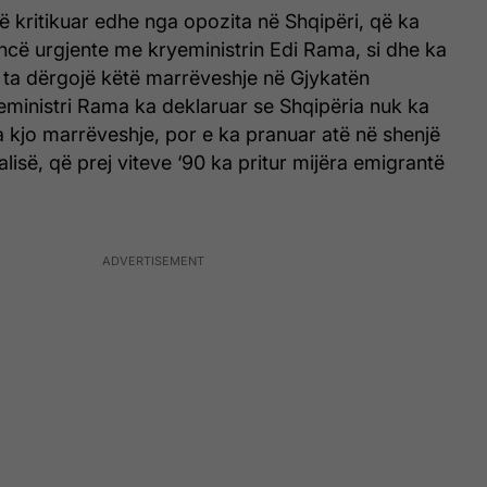
 kritikuar edhe nga opozita në Shqipëri, që ka
ncë urgjente me kryeministrin Edi Rama, si dhe ka
 ta dërgojë këtë marrëveshje në Gjykatën
eministri Rama ka deklaruar se Shqipëria nuk ka
a kjo marrëveshje, por e ka pranuar atë në shenjë
alisë, që prej viteve ‘90 ka pritur mijëra emigrantë