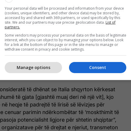
nshkruar mes kryeministrit të Shqipërisë, Edi
Your personal data will be processed and information from your device
(cookies, unique identifiers, and other device data) may be stored by,
es së tij italiane, Giorgia Meloni. Marrëveshja
accessed by and shared with 369 partners, or used specifically by this
rantët që shpëtohen në Detin Mesdhe të dërgohen
site. We and our partners may use precise geolocation data.
List of
partners.
init në Shqipëri, ku do të ngrihet qendra e pritjes.
Some vendors may process your personal data on the basis of legitimate
strehohen aty dhe në një qendër tjetër në Gjadër,
interest, which you can object to by managing your options below. Look
timit të kërkesave të tyre për azil.
for a link at the bottom of this page or in the site menu to manage or
withdraw consent in privacy and cookie settings.
r Qeverisë së Shqipërisë, organizatat shprehën
rezikun e heqjes së padrejtë të lirisë për
Manage options
Consent
nsideratë të dhënat se Italia shqyrton kërkesat
shumë të gjata [gjashtë muaj deri në një vit], kjo
në heqje të padrejtë të lirisë së lëvizjes për
uke cenuar parimin ndërkombëtar të ‘moskthimit të
pasoja potencialisht ligjore për shtetin shqiptar”,
e organizatave për të drejtat e njeriut, transmeton