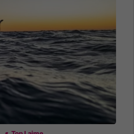
Top Lajme