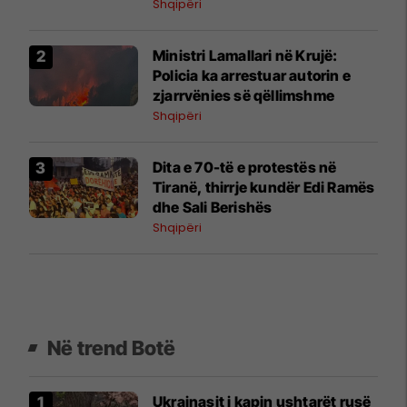
Shqipëri
Ministri Lamallari në Krujë:
Policia ka arrestuar autorin e
zjarrvënies së qëllimshme
Shqipëri
​Dita e 70-të e protestës në
Tiranë, thirrje kundër Edi Ramës
dhe Sali Berishës
Shqipëri
Në trend Botë
Ukrainasit i kapin ushtarët rusë