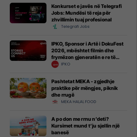
Konkurset e javës në Telegrafi
Jobs: Mundësi të reja për
zhvillimin tuaj profesional
Telegrafi Jobs
IPKO, Sponsor i Artë i DokuFest
2026, mbështet filmin dhe
frymëzon gjeneratën e re të
krijuesve
IPKO
Pashtetat MEKA - zgjedhje
praktike për mëngjes, piknik
dhe rrugë
MEKA HALAL FOOD
A po don me rrnu n’deti?
Kursimet mund t’ju sjellin një
banesë