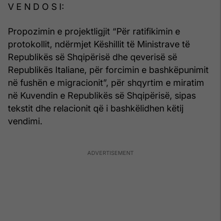
V E N D O S I:
Propozimin e projektligjit “Për ratifikimin e
protokollit, ndërmjet Këshillit të Ministrave të
Republikës së Shqipërisë dhe qeverisë së
Republikës Italiane, për forcimin e bashkëpunimit
në fushën e migracionit”, për shqyrtim e miratim
në Kuvendin e Republikës së Shqipërisë, sipas
tekstit dhe relacionit që i bashkëlidhen këtij
vendimi.