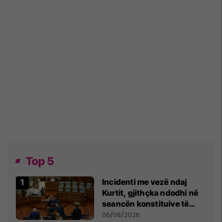
Top 5
Incidenti me vezë ndaj
Kurtit, gjithçka ndodhi në
seancën konstituive të
Kuvendit
06/08/2026