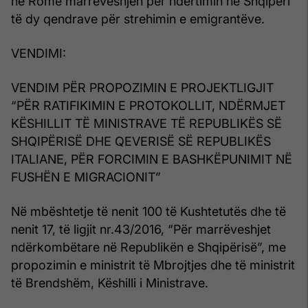
në Romë marrëveshjen për ndërtimin në Shqipëri
të dy qendrave për strehimin e emigrantëve.
VENDIMI:
VENDIM PËR PROPOZIMIN E PROJEKTLIGJIT
“PËR RATIFIKIMIN E PROTOKOLLIT, NDËRMJET
KËSHILLIT TË MINISTRAVE TË REPUBLIKËS SË
SHQIPËRISË DHE QEVERISË SË REPUBLIKËS
ITALIANE, PËR FORCIMIN E BASHKËPUNIMIT NË
FUSHËN E MIGRACIONIT”
Në mbështetje të nenit 100 të Kushtetutës dhe të
nenit 17, të ligjit nr.43/2016, “Për marrëveshjet
ndërkombëtare në Republikën e Shqipërisë”, me
propozimin e ministrit të Mbrojtjes dhe të ministrit
të Brendshëm, Këshilli i Ministrave.