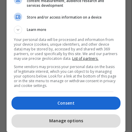
content measurement, audience research and
services development
Store and/or access information on a device
Learn more
Italia
Marrëveshja Për Emigrantët
Georgia Meloni
Your personal data will be processed and information from
your device (cookies, unique identifiers, and other device
Shqipëria
Edi Rama
data) may be stored by, accessed by and shared with 369
partners, or used specifically by this site. We and our partners
may use precise geolocation data.
List of partners.
Some vendors may process your personal data on the basis
of legitimate interest, which you can object to by managing
your options below. Look for a link at the bottom of this page
or in the site menu to manage or withdraw consent in privacy
and cookie settings.
Consent
Manage options