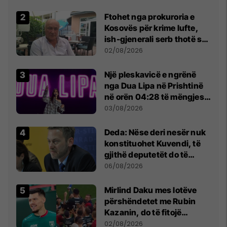
Ftohet nga prokuroria e
Kosovës për krime lufte,
ish-gjenerali serb thotë se
dikush e tradhtoi në
02/08/2026
Beograd
Një pleskavicë e ngrënë
nga Dua Lipa në Prishtinë
në orën 04:28 të mëngjesit
- dhe bota digjitale serbe
03/08/2026
shpall gjendjen e luftës
Deda: Nëse deri nesër nuk
konstituohet Kuvendi, të
gjithë deputetët do të
bëjnë shkelje të rëndë
06/08/2026
kushtetuese
Mirlind Daku mes lotëve
përshëndetet me Rubin
Kazanin, do të fitojë
miliona te Spartak Moska
02/08/2026