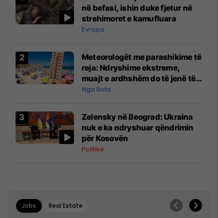
në befasi, ishin duke fjetur në
strehimoret e kamufluara
Evropa
Meteorologët me parashikime të
reja: Ndryshime ekstreme,
muajt e ardhshëm do të jenë të
pazakontë
Nga Bota
Zelensky në Beograd: Ukraina
nuk e ka ndryshuar qëndrimin
për Kosovën
Politikë
Jobs
Real Estate