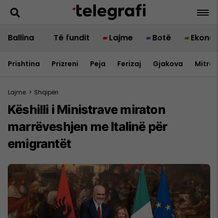
Ballina
Të fundit
Lajme
Botë
Ekono
Prishtina
Prizreni
Peja
Ferizaj
Gjakova
Mitrov
Lajme
>
Shqipëri
Këshilli i Ministrave miraton
marrëveshjen me Italinë për
emigrantët