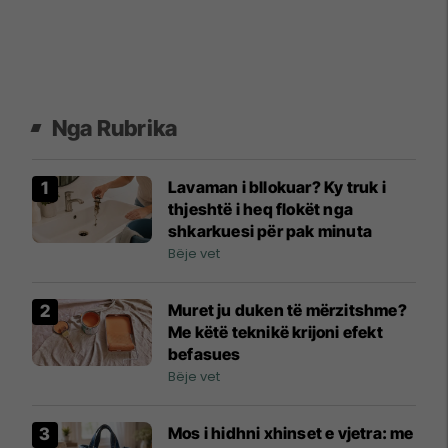
Nga Rubrika
Lavaman i bllokuar? Ky truk i
thjeshtë i heq flokët nga
shkarkuesi për pak minuta
Bëje vet
Muret ju duken të mërzitshme?
Me këtë teknikë krijoni efekt
befasues
Bëje vet
Mos i hidhni xhinset e vjetra: me