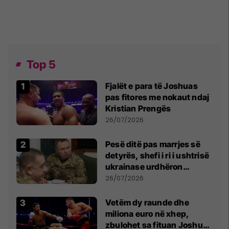
Top 5
Fjalët e para të Joshuas
pas fitores me nokaut ndaj
Kristian Prengës
26/07/2026
Pesë ditë pas marrjes së
detyrës, shefi i ri i ushtrisë
ukrainase urdhëron
kontroll të madh
26/07/2026
Vetëm dy raunde dhe
miliona euro në xhep,
zbulohet sa fituan Joshua