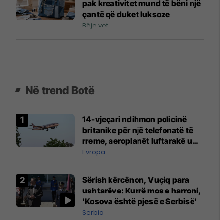
pak kreativitet mund të bëni një
çantë që duket luksoze
Bëje vet
Në trend Botë
14-vjeçari ndihmon policinë
britanike për një telefonatë të
rreme, aeroplanët luftarakë u
ngritën në ajër për të
Evropa
interceptuar fluturaken e Qatar
Airways që po shkonte drejt
Sërish kërcënon, Vuçiq para
Mançesterit
ushtarëve: Kurrë mos e harroni,
'Kosova është pjesë e Serbisë'
Serbia