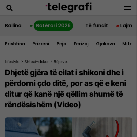
Ballina
Botërori 2026
Të fundit
Lajme
Prishtina
Prizreni
Peja
Ferizaj
Gjakova
Mitrov
Lifestyle
>
Shtepi-dekor
>
Bëje vet
Dhjetë gjëra të cilat i shikoni dhe i
përdorni çdo ditë, por as që e keni
ditur që kanë një qëllim shumë të
rëndësishëm (Video)