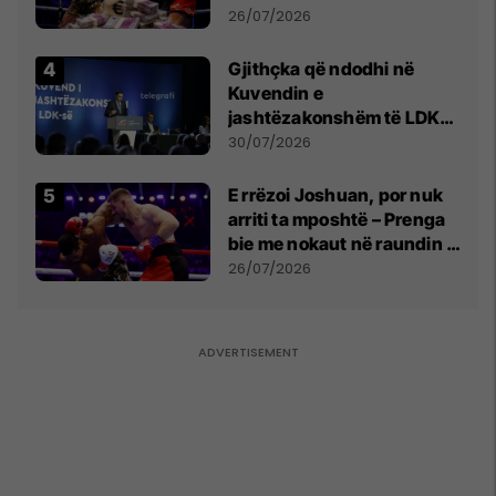
e Prenga
26/07/2026
Gjithçka që ndodhi në
Kuvendin e
jashtëzakonshëm të LDK-
së
30/07/2026
E rrëzoi Joshuan, por nuk
arriti ta mposhtë – Prenga
bie me nokaut në raundin e
dytë
26/07/2026