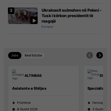
Ukrainasit sulmohen në Poloni -
Tusk i kërkon presidentit të
reagojë
Evropa
Jobs
Real Estate
ALTINBAS
Elkos
Asistente e Shitjes
Specialist Mi
Prishtinë
Ferizaj
8 Gusht 2026
3 Gusht 20