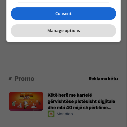
Consent
Manage options
Promo
Reklamo këtu
Këtë herë me kartelë
gërvishtëse plotësisht digjitale
dhe mbi 40 mijë shpërblime
instant!
Meridian