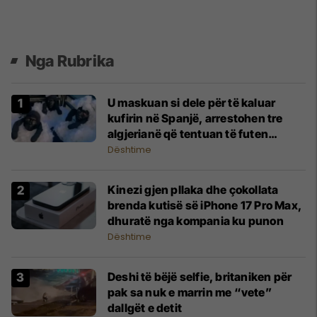
Nga Rubrika
U maskuan si dele për të kaluar
kufirin në Spanjë, arrestohen tre
algjerianë që tentuan të futen
ilegalisht
Dështime
Kinezi gjen pllaka dhe çokollata
brenda kutisë së iPhone 17 Pro Max,
dhuratë nga kompania ku punon
Dështime
Deshi të bëjë selfie, britaniken për
pak sa nuk e marrin me “vete”
dallgët e detit