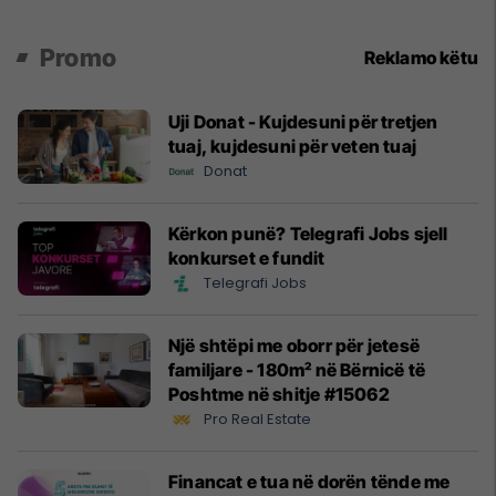
Promo
Reklamo këtu
Uji Donat - Kujdesuni për tretjen
tuaj, kujdesuni për veten tuaj
Donat
Kërkon punë? Telegrafi Jobs sjell
konkurset e fundit
Telegrafi Jobs
Një shtëpi me oborr për jetesë
familjare - 180m² në Bërnicë të
Poshtme në shitje #15062
Pro Real Estate
Financat e tua në dorën tënde me