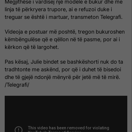
Megjithëse i vardisej një modele e bukur dhe me
linja të përkryera trupore, ai e refuzoi duke i
treguar se është i martuar, transmeton Telegrafi.
Videoja e postuar më poshtë, tregon bukuroshen
këmbëngulëse që e qëllon në të pasme, por ai i
kërkon që të largohet.
Pas kësaj, Julie bindet se bashkëshorti nuk do ta
tradhtonte me askënd, por që i duhet të bisedoi
dhe të gjejë ndonjë mënyrë për jetë më të mirë.
/Telegrafi/