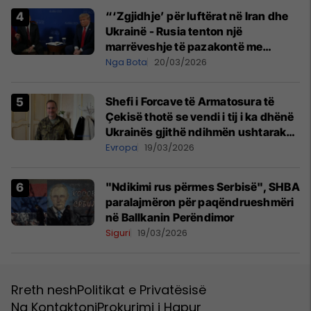
“‘Zgjidhje’ për luftërat në Iran dhe
Ukrainë - Rusia tenton një
marrëveshje të pazakontë me
SHBA-në, por oferta nuk pranohet
Nga Bota
20/03/2026
Shefi i Forcave të Armatosura të
Çekisë thotë se vendi i tij i ka dhënë
Ukrainës gjithë ndihmën ushtarake
që mundi
Evropa
19/03/2026
"Ndikimi rus përmes Serbisë", SHBA
paralajmëron për paqëndrueshmëri
në Ballkanin Perëndimor
Siguri
19/03/2026
Rreth nesh
Politikat e Privatësisë
Na Kontaktoni
Prokurimi i Hapur