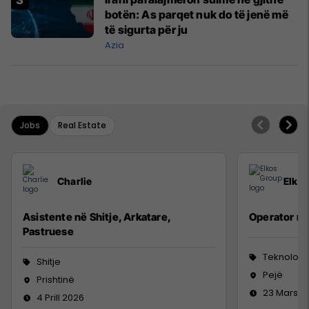
botën: As parqet nuk do të jenë më
të sigurta për ju
Azia
Jobs
Real Estate
Charlie
Elko
Asistente në Shitje, Arkatare,
Operator n
Pastruese
Teknologji
Shitje
Pejë
Prishtinë
23 Mars 2
4 Prill 2026