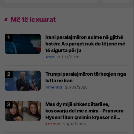
Më të lexuarat
Irani paralajmëron sulme në gjithë
botën: As parqet nuk do të jenë më
të sigurta për ju
Azia
20/03/2026
Trumpi paralajmëron tërheqjen nga
lufta në Iran
Amerika
20/03/2026
Mes dy mijë shkencëtarëve,
kosovarja del më e mira - Pranvera
Hyseni fiton çmimin kryesor në
konferencën më të madhe për
Kosovë
20/03/2026
shkenca planetare