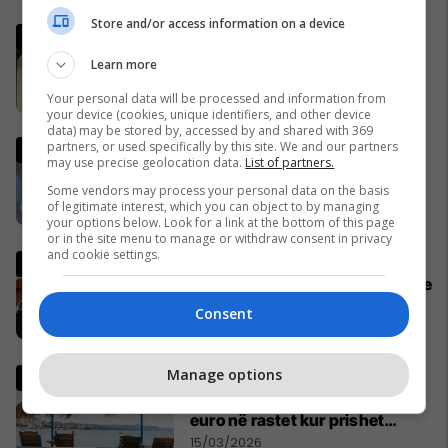
Store and/or access information on a device
Vaktia e Ramazanit 2026 në
Kosovë
Learn more
29/01/2026
Your personal data will be processed and information from
your device (cookies, unique identifiers, and other device
data) may be stored by, accessed by and shared with 369
Kush është Marta Kos, zyrtarja
partners, or used specifically by this site. We and our partners
may use precise geolocation data.
List of partners.
evropiane që po akuzohet se
ishte bashkëpunëtore e UDBA-
Some vendors may process your personal data on the basis
of legitimate interest, which you can object to by managing
s
14/03/2026
your options below. Look for a link at the bottom of this page
or in the site menu to manage or withdraw consent in privacy
and cookie settings.
Gjithçka që ka ndodhur në 18
ditët e para të luftës në Iran dhe
Lindjen e Mesme
Consent
28/02/2026
Manage options
Rregulla të forta për plazhet e
shqiptare, gjoba deri në 4 mijë
euro në rastet kur prishet
kontrata
15/03/2026