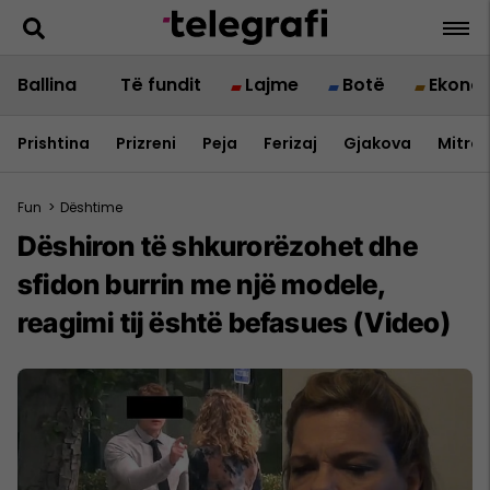
Ballina
Të fundit
Lajme
Botë
Ekono
Prishtina
Prizreni
Peja
Ferizaj
Gjakova
Mitrov
Fun
>
Dështime
Dëshiron të shkurorëzohet dhe
sfidon burrin me një modele,
reagimi tij është befasues (Video)