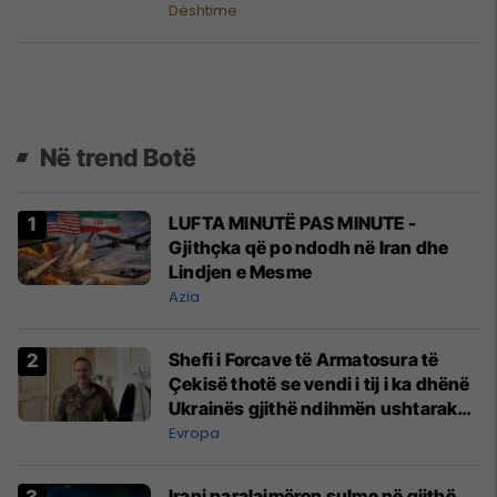
Dështime
Në trend Botë
LUFTA MINUTË PAS MINUTE -
Gjithçka që po ndodh në Iran dhe
Lindjen e Mesme
Azia
Shefi i Forcave të Armatosura të
Çekisë thotë se vendi i tij i ka dhënë
Ukrainës gjithë ndihmën ushtarake
që mundi
Evropa
Irani paralajmëron sulme në gjithë