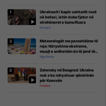
Ukrainasit i kapin ushtarët rusë
në befasi, ishin duke fjetur në
strehimoret e kamufluara
Evropa
Meteorologët me parashikime të
reja: Ndryshime ekstreme,
muajt e ardhshëm do të jenë të
pazakontë
Nga Bota
Zelensky në Beograd: Ukraina
nuk e ka ndryshuar qëndrimin
për Kosovën
Politikë