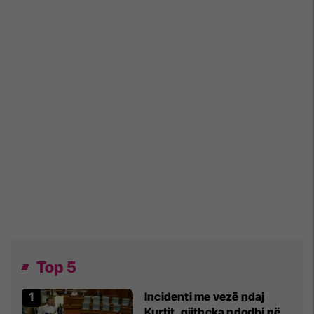
Top 5
Incidenti me vezë ndaj
Kurtit, gjithçka ndodhi në