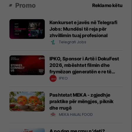
Promo
Reklamo këtu
Konkurset e javës në Telegrafi
Jobs: Mundësi të reja për
zhvillimin tuaj profesional
Telegrafi Jobs
IPKO, Sponsor i Artë i DokuFest
2026, mbështet filmin dhe
frymëzon gjeneratën e re të
krijuesve
IPKO
Pashtetat MEKA - zgjedhje
praktike për mëngjes, piknik
dhe rrugë
MEKA HALAL FOOD
A po don me rrnu n’deti?