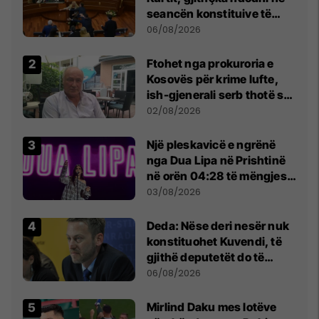
seancën konstituive të
Kuvendit
06/08/2026
Ftohet nga prokuroria e
Kosovës për krime lufte,
ish-gjenerali serb thotë se
dikush e tradhtoi në
02/08/2026
Beograd
Një pleskavicë e ngrënë
nga Dua Lipa në Prishtinë
në orën 04:28 të mëngjesit
- dhe bota digjitale serbe
03/08/2026
shpall gjendjen e luftës
Deda: Nëse deri nesër nuk
konstituohet Kuvendi, të
gjithë deputetët do të
bëjnë shkelje të rëndë
06/08/2026
kushtetuese
Mirlind Daku mes lotëve