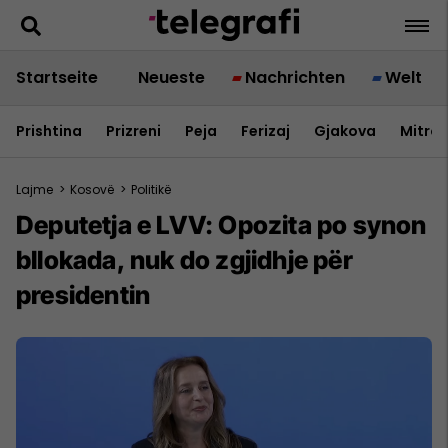
Startseite
Neueste
Nachrichten
Welt
Prishtina
Prizreni
Peja
Ferizaj
Gjakova
Mitrov
Lajme
>
Kosovë
>
Politikë
Deputetja e LVV: Opozita po synon
bllokada, nuk do zgjidhje për
presidentin