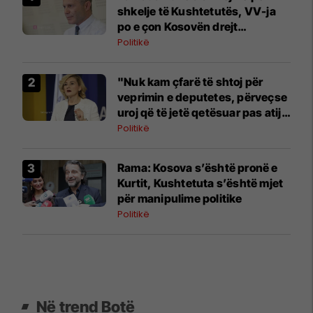
shkelje të Kushtetutës, VV-ja
po e çon Kosovën drejt
pakushtetutshmërisë
Politikë
"Nuk kam çfarë të shtoj për
veprimin e deputetes, përveçse
uroj që të jetë qetësuar pas atij
momenti", reagon Kusari-Lila
Politikë
​Rama: Kosova s’është pronë e
Kurtit, Kushtetuta s’është mjet
për manipulime politike
Politikë
Në trend Botë