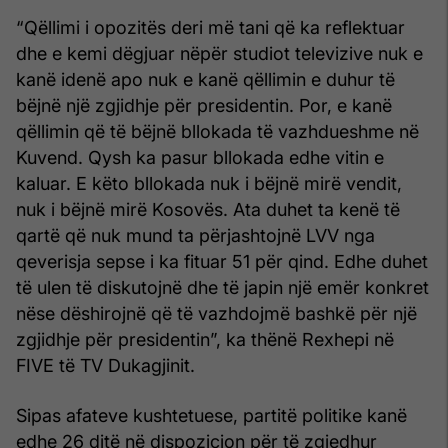
“Qëllimi i opozitës deri më tani që ka reflektuar
dhe e kemi dëgjuar nëpër studiot televizive nuk e
kanë idenë apo nuk e kanë qëllimin e duhur të
bëjnë një zgjidhje për presidentin. Por, e kanë
qëllimin që të bëjnë bllokada të vazhdueshme në
Kuvend. Qysh ka pasur bllokada edhe vitin e
kaluar. E këto bllokada nuk i bëjnë mirë vendit,
nuk i bëjnë mirë Kosovës. Ata duhet ta kenë të
qartë që nuk mund ta përjashtojnë LVV nga
qeverisja sepse i ka fituar 51 për qind. Edhe duhet
të ulen të diskutojnë dhe të japin një emër konkret
nëse dëshirojnë që të vazhdojmë bashkë për një
zgjidhje për presidentin”, ka thënë Rexhepi në
FIVE të TV Dukagjinit.
Sipas afateve kushtetuese, partitë politike kanë
edhe 26 ditë në dispozicion për të zgjedhur