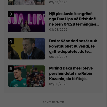
dikush e tradhtoi në
02/08/2026
Beograd
Një pleskavicë e ngrënë
nga Dua Lipa në Prishtinë
në orën 04:28 të mëngjesit
- dhe bota digjitale serbe
03/08/2026
shpall gjendjen e luftës
Deda: Nëse deri nesër nuk
konstituohet Kuvendi, të
gjithë deputetët do të
bëjnë shkelje të rëndë
06/08/2026
kushtetuese
Mirlind Daku mes lotëve
përshëndetet me Rubin
Kazanin, do të fitojë
miliona te Spartak Moska
02/08/2026