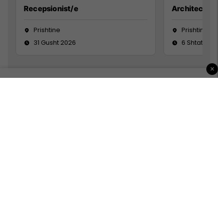
Recepsionist/e
Architect
Prishtine
Prishtinë
31 Gusht 2026
6 Shtator 2
×