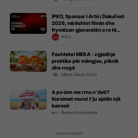
IPKO, Sponsor i Artë i DokuFest
2026, mbështet filmin dhe
frymëzon gjeneratën e re të
krijuesve
IPKO
Pashtetat MEKA - zgjedhje
praktike për mëngjes, piknik
dhe rrugë
MEKA HALAL FOOD
A po don me rrnu n’deti?
Kursimet mund t’ju sjellin një
banesë
Banka Ekonomike