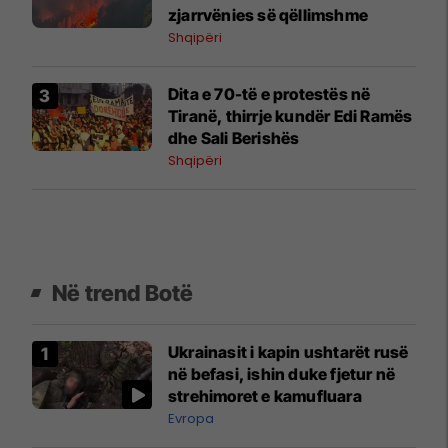
zjarrvënies së qëllimshme
Shqipëri
​Dita e 70-të e protestës në
Tiranë, thirrje kundër Edi Ramës
dhe Sali Berishës
Shqipëri
Në trend Botë
Ukrainasit i kapin ushtarët rusë
në befasi, ishin duke fjetur në
strehimoret e kamufluara
Evropa