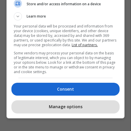
Store and/or access information on a device
Partia Demokratike E Shqipërisë
Pd
Learn more
Kuvendi I Shqipërisë
Asllan Dogjani
Veriu I Kosovës
Your personal data will be processed and information from
your device (cookies, unique identifiers, and other device
data) may be stored by, accessed by and shared with 369
partners, or used specifically by this site. We and our partners
may use precise geolocation data.
List of partners.
Some vendors may process your personal data on the basis
of legitimate interest, which you can object to by managing
your options below. Look for a link at the bottom of this page
or in the site menu to manage or withdraw consent in privacy
and cookie settings.
Consent
Manage options