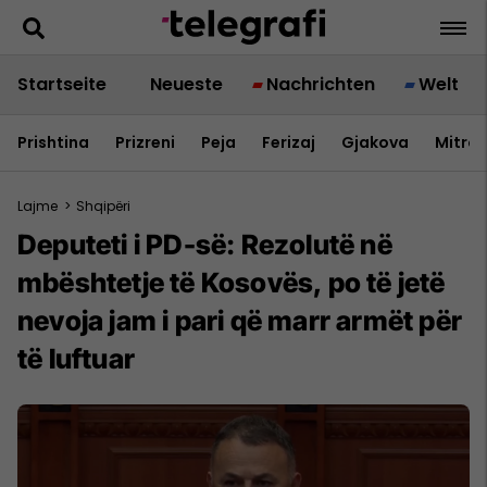
Startseite
Neueste
Nachrichten
Welt
Prishtina
Prizreni
Peja
Ferizaj
Gjakova
Mitrov
Lajme
>
Shqipëri
Deputeti i PD-së: Rezolutë në
mbështetje të Kosovës, po të jetë
nevoja jam i pari që marr armët për
të luftuar