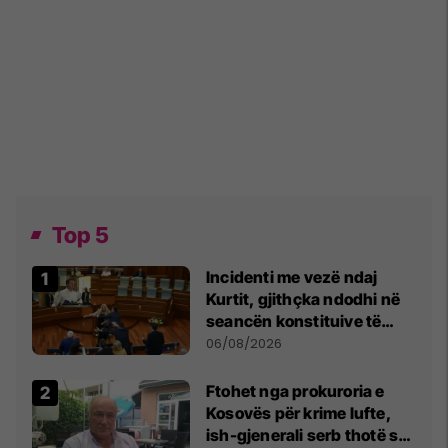
Top 5
Incidenti me vezë ndaj
Kurtit, gjithçka ndodhi në
seancën konstituive të
Kuvendit
06/08/2026
Ftohet nga prokuroria e
Kosovës për krime lufte,
ish-gjenerali serb thotë se