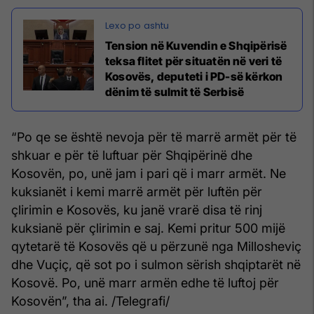
Tension në Kuvendin e Shqipërisë
teksa flitet për situatën në veri të
Kosovës, deputeti i PD-së kërkon
dënim të sulmit të Serbisë
“Po qe se është nevoja për të marrë armët për të
shkuar e për të luftuar për Shqipërinë dhe
Kosovën, po, unë jam i pari që i marr armët. Ne
kuksianët i kemi marrë armët për luftën për
çlirimin e Kosovës, ku janë vrarë disa të rinj
kuksianë për çlirimin e saj. Kemi pritur 500 mijë
qytetarë të Kosovës që u përzunë nga Millosheviç
dhe Vuçiç, që sot po i sulmon sërish shqiptarët në
Kosovë. Po, unë marr armën edhe të luftoj për
Kosovën”, tha ai. /Telegrafi/