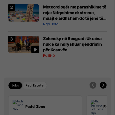
Meteorologët me parashikime të
reja: Ndryshime ekstreme,
muajt e ardhshëm do të jenë të
pazakontë
Nga Bota
Zelensky në Beograd: Ukraina
nuk e ka ndryshuar qëndrimin
për Kosovën
Politikë
Jobs
Real Estate
Padel Zone
Flex B