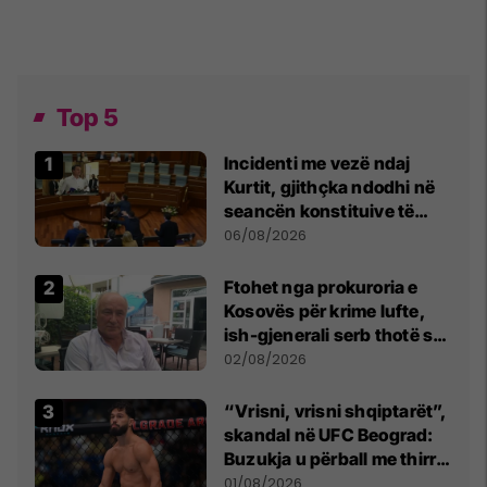
Top 5
Incidenti me vezë ndaj
Kurtit, gjithçka ndodhi në
seancën konstituive të
Kuvendit
06/08/2026
Ftohet nga prokuroria e
Kosovës për krime lufte,
ish-gjenerali serb thotë se
dikush e tradhtoi në
02/08/2026
Beograd
“Vrisni, vrisni shqiptarët”,
skandal në UFC Beograd:
Buzukja u përball me thirrje
anti-shqiptare nga
01/08/2026