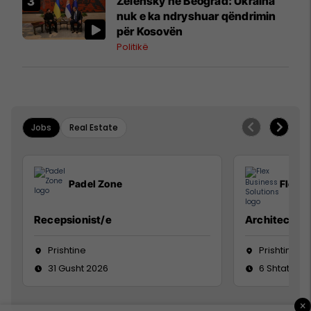
Zelensky në Beograd: Ukraina
nuk e ka ndryshuar qëndrimin
për Kosovën
Politikë
Jobs
Real Estate
Padel Zone
Flex B
Recepsionist/e
Architect
Prishtine
Prishtinë
31 Gusht 2026
6 Shtator 2
×