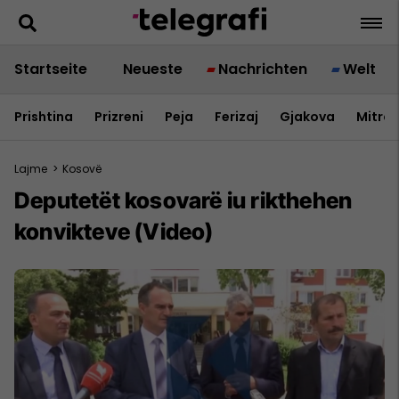
Startseite
Neueste
Nachrichten
Welt
Prishtina
Prizreni
Peja
Ferizaj
Gjakova
Mitrov
Lajme
>
Kosovë
Deputetët kosovarë iu rikthehen
konvikteve (Video)