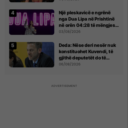
tribunat
Një pleskavicë e ngrënë
nga Dua Lipa në Prishtinë
në orën 04:28 të mëngjesit
- dhe bota digjitale serbe
03/08/2026
shpall gjendjen e luftës
Deda: Nëse deri nesër nuk
konstituohet Kuvendi, të
gjithë deputetët do të
bëjnë shkelje të rëndë
06/08/2026
kushtetuese