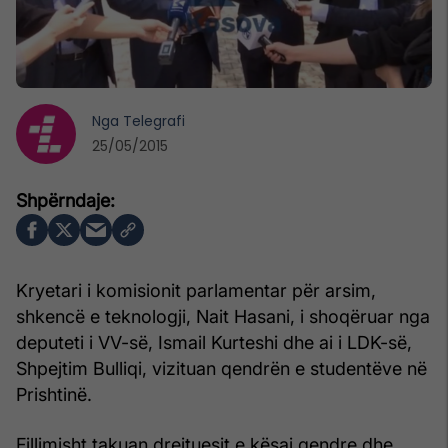
Nga
Telegrafi
25/05/2015
Kryetari i komisionit parlamentar për arsim,
shkencë e teknologji, Nait Hasani, i shoqëruar nga
deputeti i VV-së, Ismail Kurteshi dhe ai i LDK-së,
Shpejtim Bulliqi, vizituan qendrën e studentëve në
Prishtinë.
Fillimisht takuan drejtuesit e kësaj qendre dhe