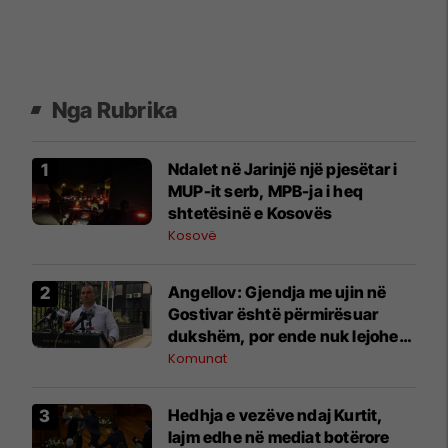
Nga Rubrika
Ndalet në Jarinjë një pjesëtar i
MUP-it serb, MPB-ja i heq
shtetësinë e Kosovës
Kosovë
Angellov: Gjendja me ujin në
Gostivar është përmirësuar
dukshëm, por ende nuk lejohet
për pije
Komunat
Hedhja e vezëve ndaj Kurtit,
lajm edhe në mediat botërore