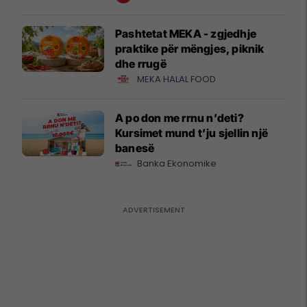
Pashtetat MEKA - zgjedhje
praktike për mëngjes, piknik
dhe rrugë
MEKA HALAL FOOD
A po don me rrnu n’deti?
Kursimet mund t’ju sjellin një
banesë
Banka Ekonomike