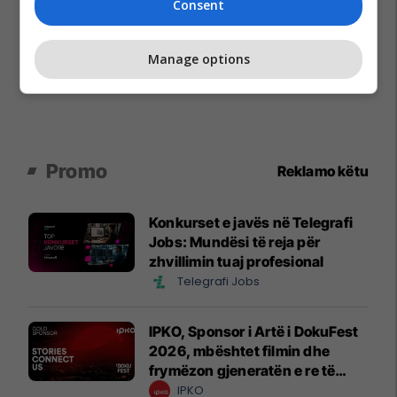
Consent
Manage options
Promo
Reklamo këtu
Konkurset e javës në Telegrafi
Jobs: Mundësi të reja për
zhvillimin tuaj profesional
Telegrafi Jobs
IPKO, Sponsor i Artë i DokuFest
2026, mbështet filmin dhe
frymëzon gjeneratën e re të
krijuesve
IPKO