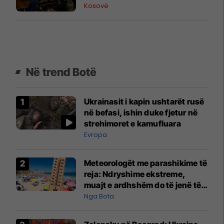
Kosovë
Në trend Botë
Ukrainasit i kapin ushtarët rusë
në befasi, ishin duke fjetur në
strehimoret e kamufluara
Evropa
Meteorologët me parashikime të
reja: Ndryshime ekstreme,
muajt e ardhshëm do të jenë të
pazakontë
Nga Bota