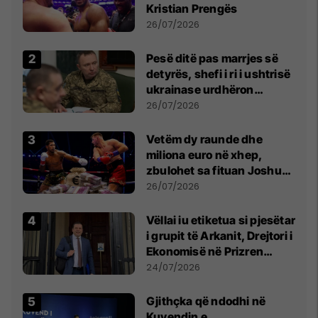
Kristian Prengës
26/07/2026
Pesë ditë pas marrjes së
detyrës, shefi i ri i ushtrisë
ukrainase urdhëron
kontroll të madh
26/07/2026
Vetëm dy raunde dhe
miliona euro në xhep,
zbulohet sa fituan Joshua
e Prenga
26/07/2026
Vëllai iu etiketua si pjesëtar
i grupit të Arkanit, Drejtori i
Ekonomisë në Prizren
mohon pretendimet
24/07/2026
Gjithçka që ndodhi në
Kuvendin e