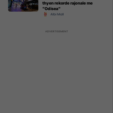
thyen rekorde rajonale me
"Odisea"
Albi Mall