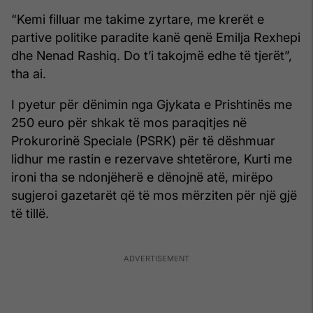
“Kemi filluar me takime zyrtare, me krerët e
partive politike paradite kanë qenë Emilja Rexhepi
dhe Nenad Rashiq. Do t’i takojmë edhe të tjerët”,
tha ai.
I pyetur për dënimin nga Gjykata e Prishtinës me
250 euro për shkak të mos paraqitjes në
Prokurorinë Speciale (PSRK) për të dëshmuar
lidhur me rastin e rezervave shtetërore, Kurti me
ironi tha se ndonjëherë e dënojnë atë, mirëpo
sugjeroi gazetarët që të mos mërziten për një gjë
të tillë.