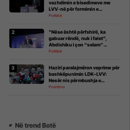
vazhdimin e bisedimeve me
LVV-në për formimin e
institucioneve
Politikë
"Nëse është përfshirë, ka
gabuar rëndë, nuk i falet",
Abdixhiku i çon “selam”
Përparim Ramës
Politikë
Haziri paralajmëron veprime për
bashkëpunimin LDK–LVV:
Nesër nis përmbushja e
kërkesës së dytë
Prishtina
Në trend Botë