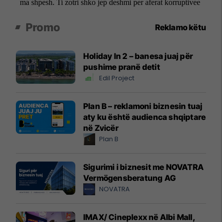
Promo
Reklamo këtu
Holiday In 2 – banesa juaj për
pushime pranë detit
Edil Project
Plan B – reklamoni biznesin tuaj
aty ku është audienca shqiptare
në Zvicër
Plan B
Sigurimi i biznesit me NOVATRA
Vermögensberatung AG
NOVATRA
IMAX/ Cineplexx në Albi Mall,