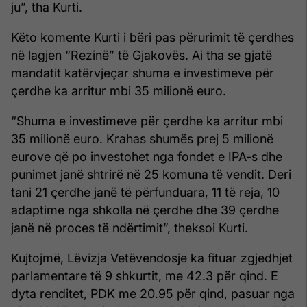
ju”, tha Kurti.
Këto komente Kurti i bëri pas përurimit të çerdhes
në lagjen “Rezinë” të Gjakovës. Ai tha se gjatë
mandatit katërvjeçar shuma e investimeve për
çerdhe ka arritur mbi 35 milionë euro.
“Shuma e investimeve për çerdhe ka arritur mbi
35 milionë euro. Krahas shumës prej 5 milionë
eurove që po investohet nga fondet e IPA-s dhe
punimet janë shtrirë në 25 komuna të vendit. Deri
tani 21 çerdhe janë të përfunduara, 11 të reja, 10
adaptime nga shkolla në çerdhe dhe 39 çerdhe
janë në proces të ndërtimit”, theksoi Kurti.
Kujtojmë, Lëvizja Vetëvendosje ka fituar zgjedhjet
parlamentare të 9 shkurtit, me 42.3 për qind. E
dyta renditet, PDK me 20.95 për qind, pasuar nga