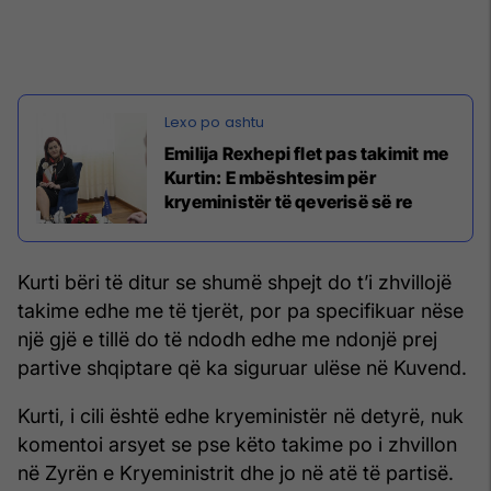
Emilija Rexhepi flet pas takimit me
Kurtin: E mbështesim për
kryeministër të qeverisë së re
Kurti bëri të ditur se shumë shpejt do t’i zhvillojë
takime edhe me të tjerët, por pa specifikuar nëse
një gjë e tillë do të ndodh edhe me ndonjë prej
partive shqiptare që ka siguruar ulëse në Kuvend.
Kurti, i cili është edhe kryeministër në detyrë, nuk
komentoi arsyet se pse këto takime po i zhvillon
në Zyrën e Kryeministrit dhe jo në atë të partisë.