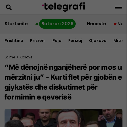
Startseite
Botërori 2026
Neueste
Nac
Prishtina
Prizreni
Peja
Ferizaj
Gjakova
Mitrov
Lajme
>
Kosovë
“Më dënojnë nganjëherë por mos u
mërzitni ju” - Kurti flet për gjobën e
gjykatës dhe diskutimet për
formimin e qeverisë