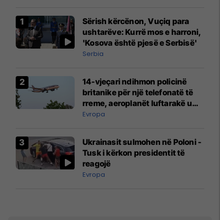
Sërish kërcënon, Vuçiq para
ushtarëve: Kurrë mos e harroni,
'Kosova është pjesë e Serbisë'
Serbia
14-vjeçari ndihmon policinë
britanike për një telefonatë të
rreme, aeroplanët luftarakë u
ngritën në ajër për të
Evropa
interceptuar fluturaken e Qatar
Airways që po shkonte drejt
Ukrainasit sulmohen në Poloni -
Mançesterit
Tusk i kërkon presidentit të
reagojë
Evropa