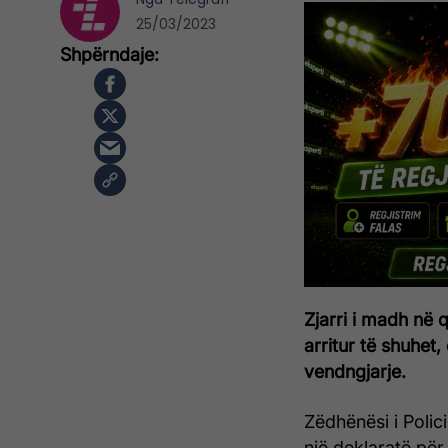
25/03/2023
Zjarri i madh në
arritur të shuhet,
vendngjarje.
Zëdhënësi i Polic
një deklaratë për 