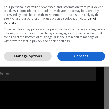
Your personal data will be processed and information from your device
(cookies, unique identifiers, and other device data) may be stored by,
accessed by and shared with 369 partners, or used specifically by this
site. We and our partners may use precise geolocation data.
List of
partners.
Some vendors may process your personal data on the basis of legitimate
interest, which you can object to by managing your options below. Look
for a link at the bottom of this page or in the site menu to manage or
withdraw consent in privacy and cookie settings.
Manage options
Consent