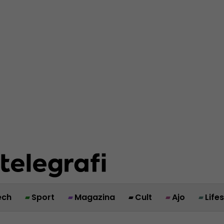
ech
Sport
Magazina
Cult
Ajo
Life