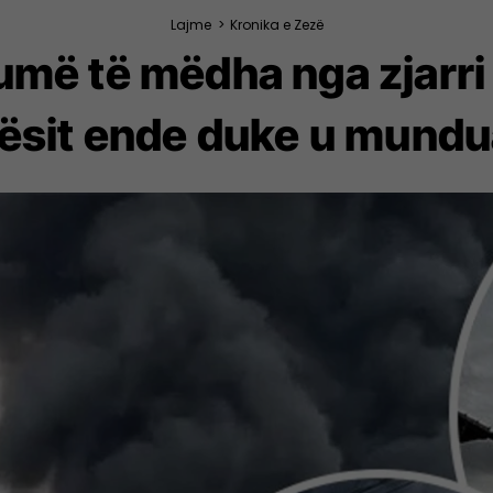
Lajme
>
Kronika e Zezë
umë të mëdha nga zjarri
ikësit ende duke u mundu