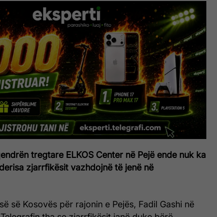
 qendrën tregtare ELKOS Center në Pejë ende nuk ka
 derisa zjarrfikësit vazhdojnë të jenë në
isë së Kosovës për rajonin e Pejës, Fadil Gashi në
Telegrafin tha se zjarrfikësit janë duke bërë