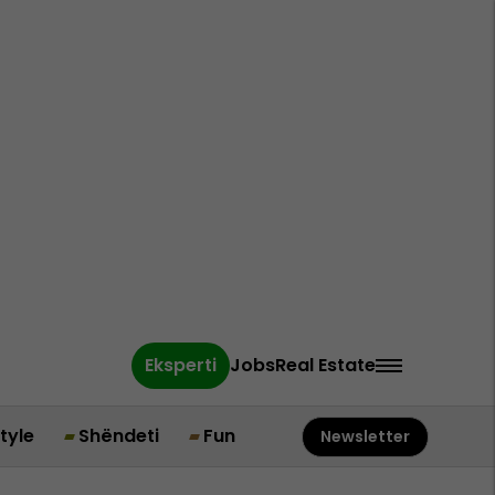
Eksperti
Jobs
Real Estate
style
Shëndeti
Fun
Newsletter