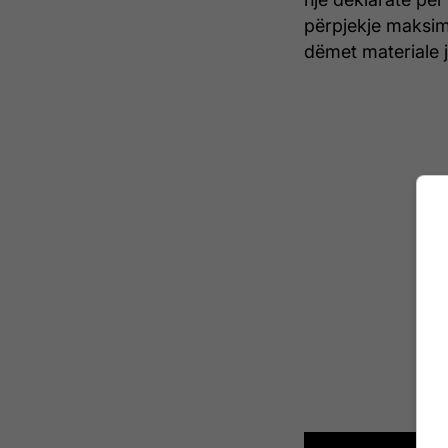
përpjekje maksima
dëmet materiale 