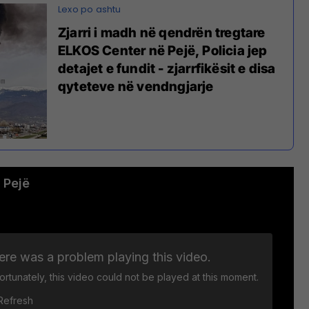
Zjarri i madh në qendrën tregtare
ELKOS Center në Pejë, Policia jep
detajet e fundit - zjarrfikësit e disa
qyteteve në vendngjarje