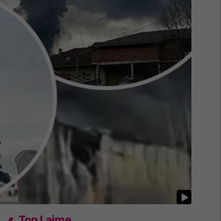
Top Lajme