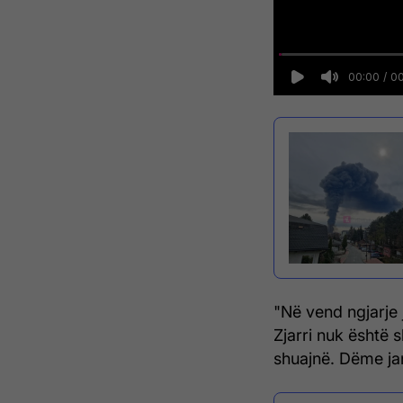
"Në vend ngjarje j
Zjarri nuk është s
shuajnë. Dëme ja