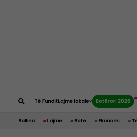
Të Fundit
Lajme lokale
Botërori 2026
Ballina
Lajme
Botë
Ekonomi
T