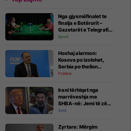
Nga gjysmëfinalet te
finalja e Botërorit –
Gazetarët e Telegrafit
analizojnë gjithçka në
Sport
“Arena e Yjeve”
​Hoxhaj alarmon:
Kosova po izolohet,
Serbia po thellon
partneritetin strategjik
Politikë
me SHBA-në
Irani tërhiqet nga
marrëveshja me
SHBA-në: Jemi të zënë
duke mbrojtur vendin
Azia
Zyrtare: Mërgim