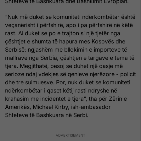
Shteteve të Bashkuara dhe Bashkimit Evropian.
“Nuk më duket se komuniteti ndërkombëtar është
veçanërisht i përfshirë, apo i pa përfshirë në këtë
rast. Ai duket se po e trajton si një tjetër nga
çështjet e shumta të hapura mes Kosovës dhe
Serbisë: ngjashëm me bllokimin e importeve të
mallrave nga Serbia, çështjen e targave e tema të
tjera. Megjithatë, besoj se duhet një qasje më
serioze ndaj vdekjes së qenieve njerëzore - policit
dhe tre sulmuesve. Por, nuk duket se komuniteti
ndërkombëtar i qaset këtij rasti ndryshe në
krahasim me incidentet e tjera”, tha për Zërin e
Amerikës, Michael Kirby, ish-ambasador i
Shteteve të Bashkuara në Serbi.