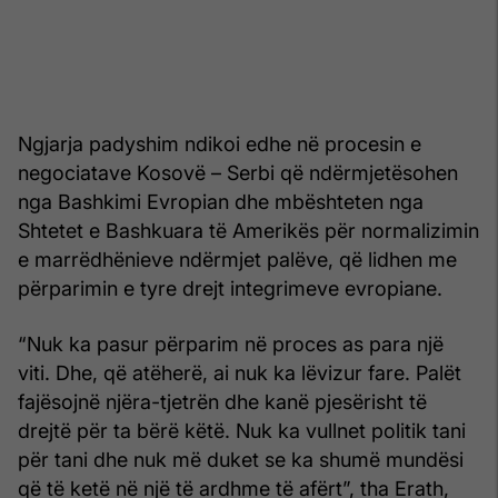
Ngjarja padyshim ndikoi edhe në procesin e
negociatave Kosovë – Serbi që ndërmjetësohen
nga Bashkimi Evropian dhe mbështeten nga
Shtetet e Bashkuara të Amerikës për normalizimin
e marrëdhënieve ndërmjet palëve, që lidhen me
përparimin e tyre drejt integrimeve evropiane.
“Nuk ka pasur përparim në proces as para një
viti. Dhe, që atëherë, ai nuk ka lëvizur fare. Palët
fajësojnë njëra-tjetrën dhe kanë pjesërisht të
drejtë për ta bërë këtë. Nuk ka vullnet politik tani
për tani dhe nuk më duket se ka shumë mundësi
që të ketë në një të ardhme të afërt”, tha Erath,