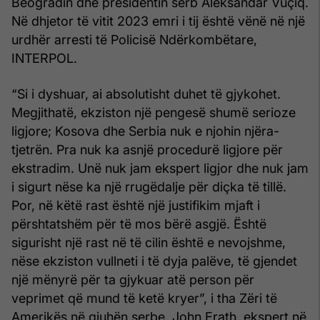
Beogradin dhe presidentin serb Aleksandar Vuçiq.
Në dhjetor të vitit 2023 emri i tij është vënë në një
urdhër arresti të Policisë Ndërkombëtare,
INTERPOL.
“Si i dyshuar, ai absolutisht duhet të gjykohet.
Megjithatë, ekziston një pengesë shumë serioze
ligjore; Kosova dhe Serbia nuk e njohin njëra-
tjetrën. Pra nuk ka asnjë procedurë ligjore për
ekstradim. Unë nuk jam ekspert ligjor dhe nuk jam
i sigurt nëse ka një rrugëdalje për diçka të tillë.
Por, në këtë rast është një justifikim mjaft i
përshtatshëm për të mos bërë asgjë. Është
sigurisht një rast në të cilin është e nevojshme,
nëse ekziston vullneti i të dyja palëve, të gjendet
një mënyrë për ta gjykuar atë person për
veprimet që mund të ketë kryer”, i tha Zëri të
Amerikës në gjuhën serbe, John Erath, ekspert në