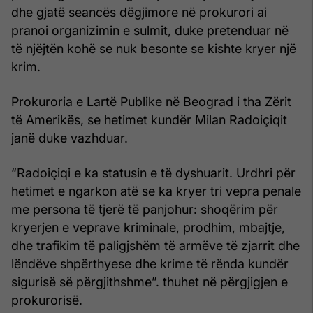
dhe gjatë seancës dëgjimore në prokurori ai
pranoi organizimin e sulmit, duke pretenduar në
të njëjtën kohë se nuk besonte se kishte kryer një
krim.
Prokuroria e Lartë Publike në Beograd i tha Zërit
të Amerikës, se hetimet kundër Milan Radoiçiqit
janë duke vazhduar.
“Radoiçiqi e ka statusin e të dyshuarit. Urdhri për
hetimet e ngarkon atë se ka kryer tri vepra penale
me persona të tjerë të panjohur: shoqërim për
kryerjen e veprave kriminale, prodhim, mbajtje,
dhe trafikim të paligjshëm të armëve të zjarrit dhe
lëndëve shpërthyese dhe krime të rënda kundër
sigurisë së përgjithshme”. thuhet në përgjigjen e
prokurorisë.