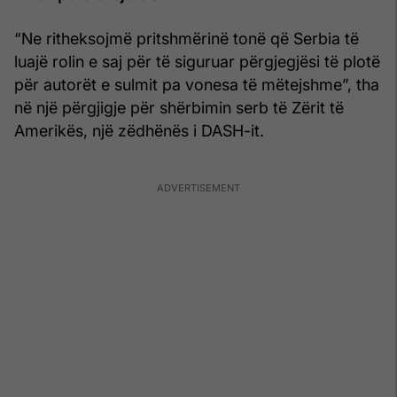
“Ne ritheksojmë pritshmërinë tonë që Serbia të
luajë rolin e saj për të siguruar përgjegjësi të plotë
për autorët e sulmit pa vonesa të mëtejshme”, tha
në një përgjigje për shërbimin serb të Zërit të
Amerikës, një zëdhënës i DASH-it.