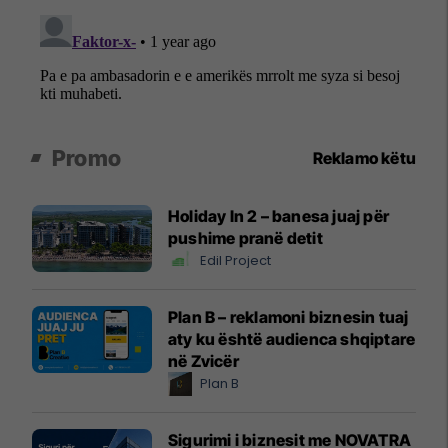
Promo
Reklamo këtu
Holiday In 2 – banesa juaj për
pushime pranë detit
Edil Project
Plan B – reklamoni biznesin tuaj
aty ku është audienca shqiptare
në Zvicër
Plan B
Sigurimi i biznesit me NOVATRA