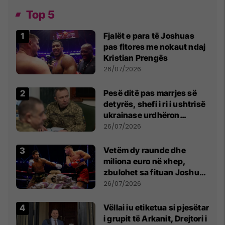
Top 5
Fjalët e para të Joshuas
pas fitores me nokaut ndaj
Kristian Prengës
26/07/2026
Pesë ditë pas marrjes së
detyrës, shefi i ri i ushtrisë
ukrainase urdhëron
kontroll të madh
26/07/2026
Vetëm dy raunde dhe
miliona euro në xhep,
zbulohet sa fituan Joshua
e Prenga
26/07/2026
Vëllai iu etiketua si pjesëtar
i grupit të Arkanit, Drejtori i