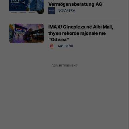
Vermögensberatung AG
NOVATRA
IMAX/ Cineplexx në Albi Mall,
thyen rekorde rajonale me
"Odisea"
Albi Mall