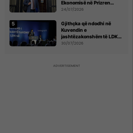
Ekonomisë në Prizren
mohon pretendimet
24/07/2026
Gjithçka që ndodhi në
Kuvendin e
jashtëzakonshëm të LDK-
së
30/07/2026