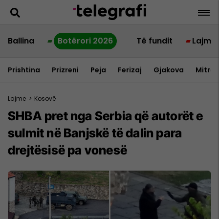
Ballina
Botërori 2026
Të fundit
Lajme
Prishtina
Prizreni
Peja
Ferizaj
Gjakova
Mitrov
Lajme
>
Kosovë
SHBA pret nga Serbia që autorët e
sulmit në Banjskë të dalin para
drejtësisë pa vonesë