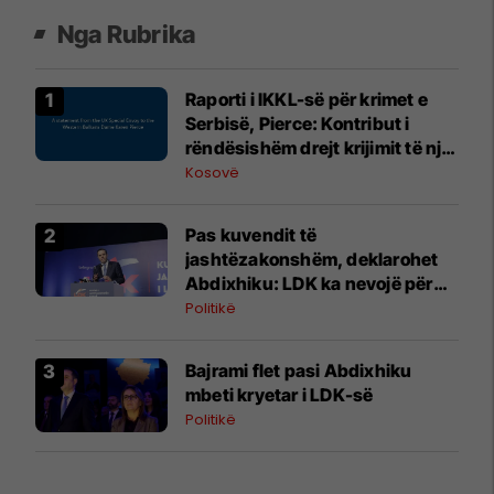
Nga Rubrika
Raporti i IKKL-së për krimet e
Serbisë, Pierce: Kontribut i
rëndësishëm drejt krijimit të një
baze faktike të provave dhe
Kosovë
vendosjes së përgjegjësisë
Pas kuvendit të
jashtëzakonshëm, deklarohet
Abdixhiku: LDK ka nevojë për
bashkim, Republika për
Politikë
stabilitet institucional
Bajrami flet pasi Abdixhiku
mbeti kryetar i LDK-së
Politikë