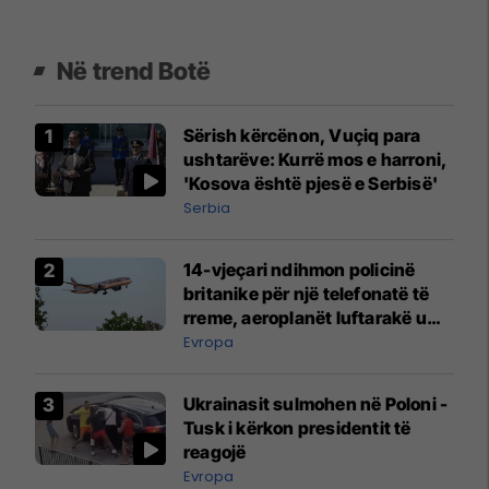
Në trend Botë
Sërish kërcënon, Vuçiq para
ushtarëve: Kurrë mos e harroni,
'Kosova është pjesë e Serbisë'
Serbia
14-vjeçari ndihmon policinë
britanike për një telefonatë të
rreme, aeroplanët luftarakë u
ngritën në ajër për të
Evropa
interceptuar fluturaken e Qatar
Airways që po shkonte drejt
Ukrainasit sulmohen në Poloni -
Mançesterit
Tusk i kërkon presidentit të
reagojë
Evropa