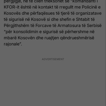
përgjigje, në të cilën theksohet se “komandanti i
KFOR-it është në kontakt të rregullt me Policinë e
Kosovës dhe përfaqësues të tjerë të organizatave
të sigurisë në Kosovë si dhe shefin e Shtabit të
Përgjithshëm të Forcave të Armatosura të Serbisë
“për konsolidimin e sigurisë së përhershme në
mbarë Kosovën dhe ruajtjen qëndrueshmërisë
rajonale”.