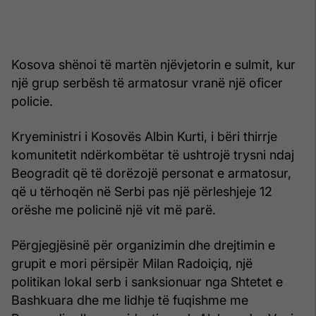
Kosova shënoi të martën njëvjetorin e sulmit, kur
një grup serbësh të armatosur vranë një oficer
policie.
Kryeministri i Kosovës Albin Kurti, i bëri thirrje
komunitetit ndërkombëtar të ushtrojë trysni ndaj
Beogradit që të dorëzojë personat e armatosur,
që u tërhoqën në Serbi pas një përleshjeje 12
orëshe me policinë një vit më parë.
Përgjegjësinë për organizimin dhe drejtimin e
grupit e mori përsipër Milan Radoiçiq, një
politikan lokal serb i sanksionuar nga Shtetet e
Bashkuara dhe me lidhje të fuqishme me