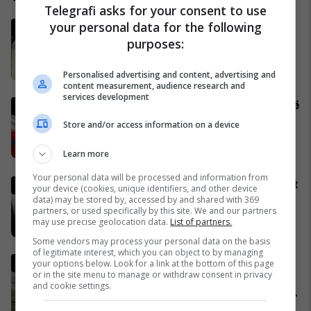
Telegrafi asks for your consent to use
your personal data for the following
Vaktia e Ramazanit 2026 në
Kosovë
purposes:
29/01/2026
Personalised advertising and content, advertising and
content measurement, audience research and
services development
Irani publikon deklaratën e parë
nga udhëheqësi i ri suprem - i
Store and/or access information on a device
cili thotë se Ngushtica e
Hormuzit do të mbetet e
12/03/2026
Learn more
mbyllur
Your personal data will be processed and information from
Shpërndau Kuvendin, kërkohet
your device (cookies, unique identifiers, and other device
shkarkimi i Vjosa Osmanit
data) may be stored by, accessed by and shared with 369
partners, or used specifically by this site. We and our partners
08/03/2026
may use precise geolocation data.
List of partners.
Some vendors may process your personal data on the basis
of legitimate interest, which you can object to by managing
Zbulimi i jashtëzakonshëm
your options below. Look for a link at the bottom of this page
or in the site menu to manage or withdraw consent in privacy
arkeologjik në Bovillë - një
and cookie settings.
mrekulli natyrore shumë pranë
Tiranës
08/03/2026