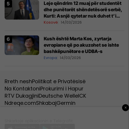
Leje qëndrim 12 muaj për studentët
dhe punëtorët shëndetësorë serbë,
Kurti: Asnjë qytetar nuk duhet t’i
druhet Ligjit për të huajt
Kosovë
14/03/2026
Kush është Marta Kos, zyrtarja
evropiane që po akuzohet se ishte
bashkëpunëtore e UDBA-s
Evropa
14/03/2026
Rreth nesh
Politikat e Privatësisë
Na Kontaktoni
Prokurimi i Hapur
RTV Dukagjini
Deutsche Welle
ICK
Ndreqe.com
Shkabaj
Germin
×
Shkarkoje aplikacionin e Telegrafit