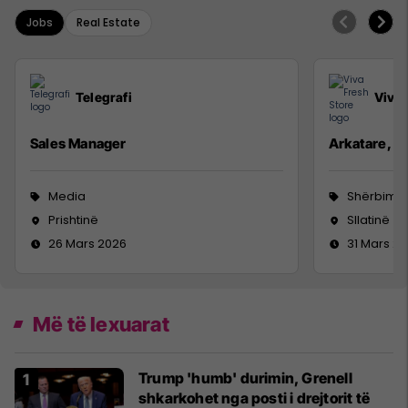
Jobs
Real Estate
Telegrafi
Viva 
Sales Manager
Arkatare, S
Media
Shërbime 
Prishtinë
Sllatinë
26 Mars 2026
31 Mars 2
Më të lexuarat
Trump 'humb' durimin, Grenell
shkarkohet nga posti i drejtorit të