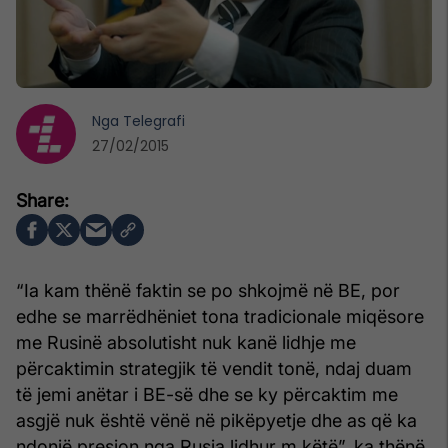
Nga
Telegrafi
27/02/2015
“Ia kam thënë faktin se po shkojmë në BE, por
edhe se marrëdhëniet tona tradicionale miqësore
me Rusinë absolutisht nuk kanë lidhje me
përcaktimin strategjik të vendit tonë, ndaj duam
të jemi anëtar i BE-së dhe se ky përcaktim me
asgjë nuk është vënë në pikëpyetje dhe as që ka
ndonjë presion nga Rusia lidhur m këtë”, ka thënë