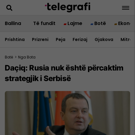
Ballina
Të fundit
Lajme
Botë
Ekono
Prishtina
Prizreni
Peja
Ferizaj
Gjakova
Mitrov
Botë
>
Nga Bota
Daçiq: Rusia nuk është përcaktim
strategjik i Serbisë