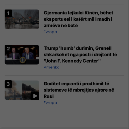
Gjermania tejkaloi Kinën, bëhet
eksportuesi i katërt më i madh i
armëve në botë
Evropa
Trump 'humb' durimin, Grenell
shkarkohet nga posti i drejtorit të
"John F. Kennedy Center"
Amerika
Goditet impianti i prodhimit të
sistemeve të mbrojtjes ajrore në
Rusi
Evropa