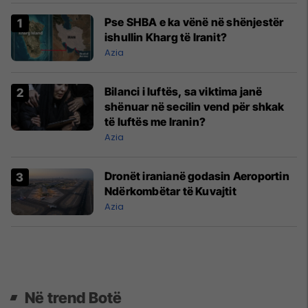
Pse SHBA e ka vënë në shënjestër
ishullin Kharg të Iranit?
Azia
Bilanci i luftës, sa viktima janë
shënuar në secilin vend për shkak
të luftës me Iranin?
Azia
Dronët iranianë godasin Aeroportin
Ndërkombëtar të Kuvajtit
Azia
Në trend Botë