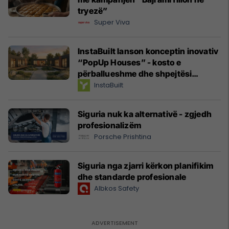
tryezë”
Super Viva
InstaBuilt lanson konceptin inovativ
“PopUp Houses” - kosto e
përballueshme dhe shpejtësi
maksimale në ndërtim
InstaBuilt
Siguria nuk ka alternativë - zgjedh
profesionalizëm
Porsche Prishtina
Siguria nga zjarri kërkon planifikim
dhe standarde profesionale
Albkos Safety