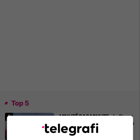
Top 5
MINUTË PAS MINUTE - Lufta po
vazhdon në Iran dhe në Lindjen
e Mesme
28/02/2026