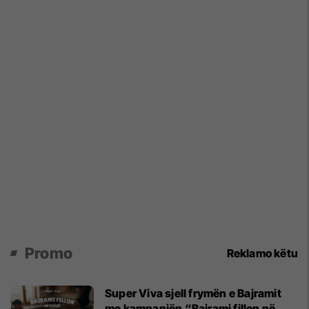
Promo
Reklamo këtu
Super Viva sjell frymën e Bajramit
me kampanjën “Bajrami fillon në