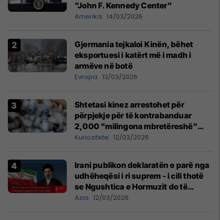
"John F. Kennedy Center"
Amerika
14/03/2026
Gjermania tejkaloi Kinën, bëhet
eksportuesi i katërt më i madh i
armëve në botë
Evropa
13/03/2026
Shtetasi kinez arrestohet për
përpjekje për të kontrabanduar
2,000 "milingona mbretëreshë"
nga Kenia
Kuriozitete
12/03/2026
Irani publikon deklaratën e parë nga
udhëheqësi i ri suprem - i cili thotë
se Ngushtica e Hormuzit do të
mbetet e mbyllur
Azia
12/03/2026