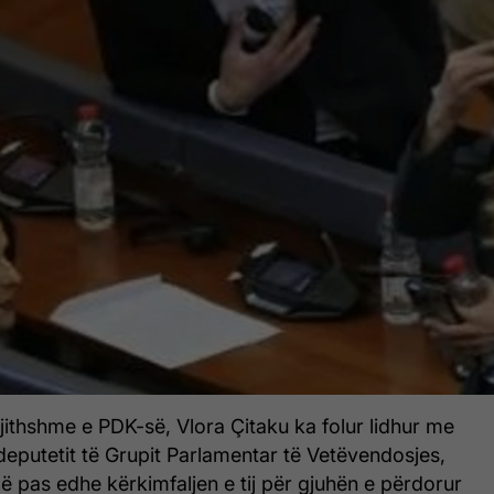
jithshme e PDK-së, Vlora Çitaku ka folur lidhur me
deputetit të Grupit Parlamentar të Vetëvendosjes,
 pas edhe kërkimfaljen e tij për gjuhën e përdorur