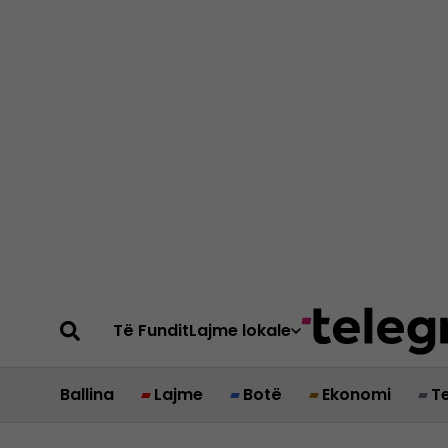
Të Fundit
Lajme lokale
Ballina
Lajme
Botë
Ekonomi
T