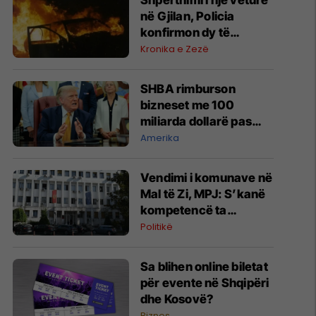
Shpërthimi i një veture
në Gjilan, Policia
konfirmon dy të
lënduar
Kronika e Zezë
SHBA rimburson
bizneset me 100
miliarda dollarë pas
anulimit të tarifave të
Amerika
Trumpit
Vendimi i komunave në
Mal të Zi, MPJ: S’kanë
kompetencë ta
ç’njohin Kosovën
Politikë
Sa blihen online biletat
për evente në Shqipëri
dhe Kosovë?
Biznes