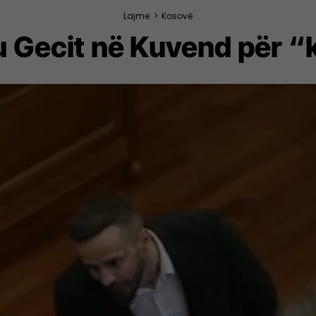
Lajme
>
Kosovë
ku Gecit në Kuvend për “