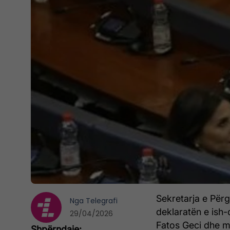
Sekretarja e Përg
Nga
Telegrafi
deklaratën e ish-
29/04/2026
Fatos Geci dhe më