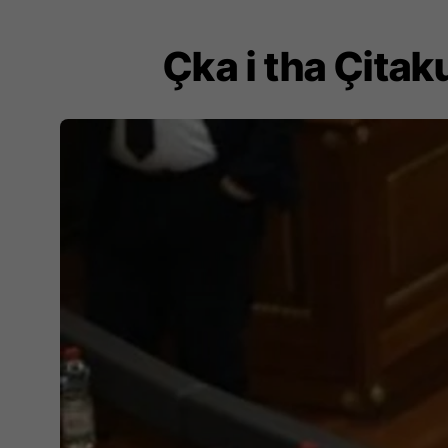
Çka i tha Çita