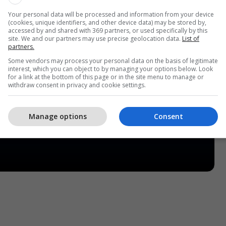
Your personal data will be processed and information from your device
(cookies, unique identifiers, and other device data) may be stored by,
accessed by and shared with 369 partners, or used specifically by this
site. We and our partners may use precise geolocation data.
List of
partners.
Some vendors may process your personal data on the basis of legitimate
interest, which you can object to by managing your options below. Look
for a link at the bottom of this page or in the site menu to manage or
withdraw consent in privacy and cookie settings.
Manage options
Consent