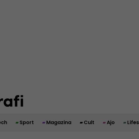
ech
Sport
Magazina
Cult
Ajo
Life