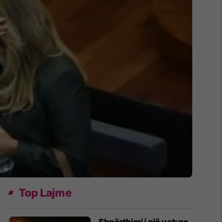
Top Lajme