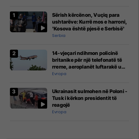
Sërish kërcënon, Vuçiq para
ushtarëve: Kurrë mos e harroni,
'Kosova është pjesë e Serbisë'
Serbia
14-vjeçari ndihmon policinë
britanike për një telefonatë të
rreme, aeroplanët luftarakë u
ngritën në ajër për të
Evropa
interceptuar fluturaken e Qatar
Airways që po shkonte drejt
Ukrainasit sulmohen në Poloni -
Mançesterit
Tusk i kërkon presidentit të
reagojë
Evropa