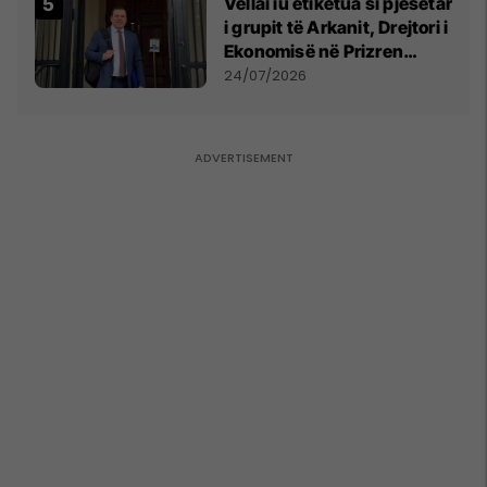
Vëllai iu etiketua si pjesëtar
i grupit të Arkanit, Drejtori i
Ekonomisë në Prizren
mohon pretendimet
24/07/2026