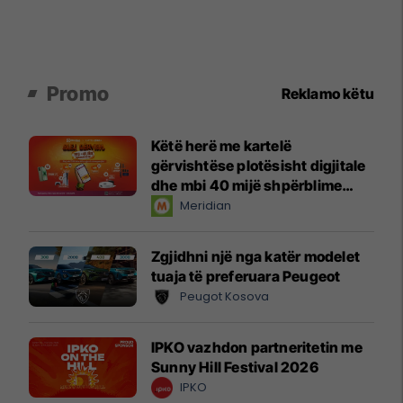
Promo
Reklamo këtu
Këtë herë me kartelë
gërvishtëse plotësisht digjitale
dhe mbi 40 mijë shpërblime
instant!
Meridian
Zgjidhni një nga katër modelet
tuaja të preferuara Peugeot
Peugot Kosova
IPKO vazhdon partneritetin me
Sunny Hill Festival 2026
IPKO