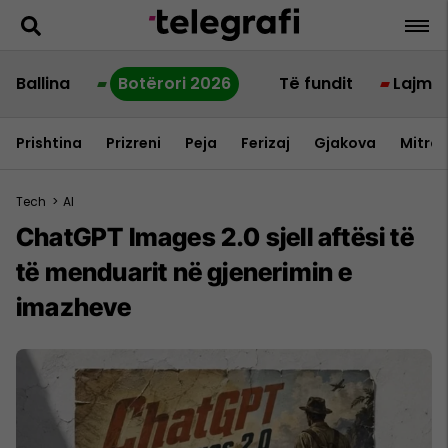
Ballina
Botërori 2026
Të fundit
Lajme
Prishtina
Prizreni
Peja
Ferizaj
Gjakova
Mitrov
Tech
>
AI
ChatGPT Images 2.0 sjell aftësi të
të menduarit në gjenerimin e
imazheve