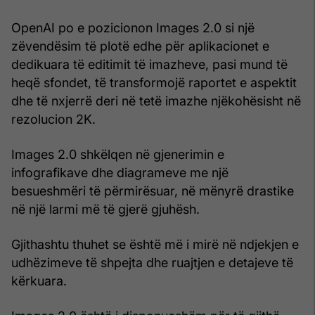
OpenAI po e pozicionon Images 2.0 si një
zëvendësim të plotë edhe për aplikacionet e
dedikuara të editimit të imazheve, pasi mund të
heqë sfondet, të transformojë raportet e aspektit
dhe të nxjerrë deri në tetë imazhe njëkohësisht në
rezolucion 2K.
Images 2.0 shkëlqen në gjenerimin e
infografikave dhe diagrameve me një
besueshmëri të përmirësuar, në mënyrë drastike
në një larmi më të gjerë gjuhësh.
Gjithashtu thuhet se është më i mirë në ndjekjen e
udhëzimeve të shpejta dhe ruajtjen e detajeve të
kërkuara.