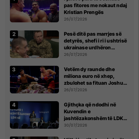
pas fitores me nokaut ndaj
Kristian Prengës
26/07/2026
Pesë ditë pas marrjes së
detyrës, shefi i ri i ushtrisë
ukrainase urdhëron
kontroll të madh
26/07/2026
Vetëm dy raunde dhe
miliona euro në xhep,
zbulohet sa fituan Joshua
e Prenga
26/07/2026
Gjithçka që ndodhi në
Kuvendin e
jashtëzakonshëm të LDK-
së
30/07/2026