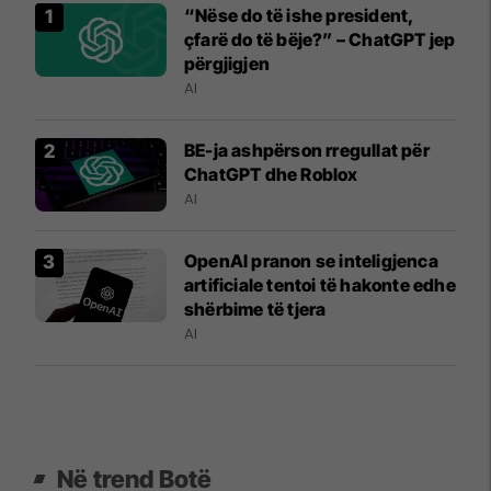
“Nëse do të ishe president,
çfarë do të bëje?” – ChatGPT jep
përgjigjen
AI
BE-ja ashpërson rregullat për
ChatGPT dhe Roblox
AI
OpenAI pranon se inteligjenca
artificiale tentoi të hakonte edhe
shërbime të tjera
AI
Në trend Botë