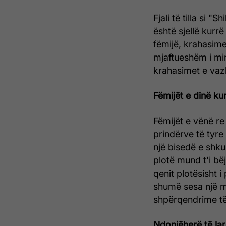
Fjali të tilla si "
është sjellë kur
fëmijë, krahasime
mjaftueshëm i mi
krahasimet e vaz
Fëmijët e dinë ku
Fëmijët e vënë r
prindërve të tyre
një bisedë e shku
plotë mund t'i bë
qenit plotësisht 
shumë sesa një m
shpërqendrime t
Ndonjëherë të la