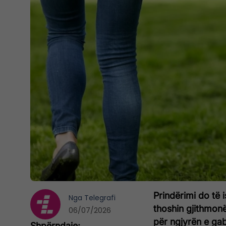
Prindërimi do të 
Nga
Telegrafi
thoshin gjithmonë
06/07/2026
për ngjyrën e gab