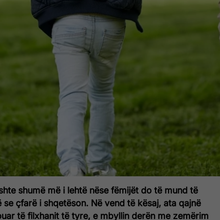
ishte shumë më i lehtë nëse fëmijët do të mund të
 se çfarë i shqetëson. Në vend të kësaj, ata qajnë
uar të filxhanit të tyre, e mbyllin derën me zemërim