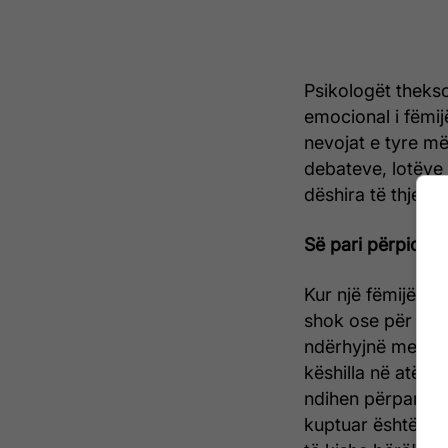
Psikologët thekso
emocional i fëmij
nevojat e tyre më
debateve, lotëve
dëshira të thjesh
Së pari përpiqu t
Kur një fëmijë kth
shok ose për një d
ndërhyjnë me zgji
këshilla në atë m
ndihen përpara se
kuptuar është sh