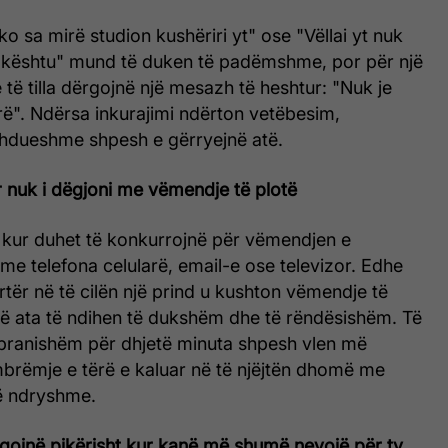
Shiko sa mirë studion kushëriri yt" ose "Vëllai yt nuk
rë kështu" mund të duken të padëmshme, por për një
 të tilla dërgojnë një mesazh të heshtur: "Nuk je
rë". Ndërsa inkurajimi ndërton vetëbesim,
hdueshme shpesh e gërryejnë atë.
r nuk i dëgjoni me vëmendje të plotë
e kur duhet të konkurrojnë për vëmendjen e
 me telefona celularë, email-e ose televizor. Edhe
rtër në të cilën një prind u kushton vëmendje të
jë ata të ndihen të dukshëm dhe të rëndësishëm. Të
i pranishëm për dhjetë minuta shpesh vlen më
brëmje e tërë e kaluar në të njëjtën dhomë me
ë ndryshme.
rgojnë pikërisht kur kanë më shumë nevojë për ty