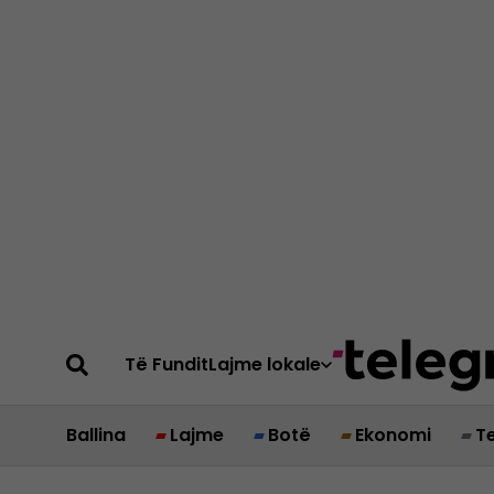
Të Fundit
Lajme lokale
Ballina
Lajme
Botë
Ekonomi
T