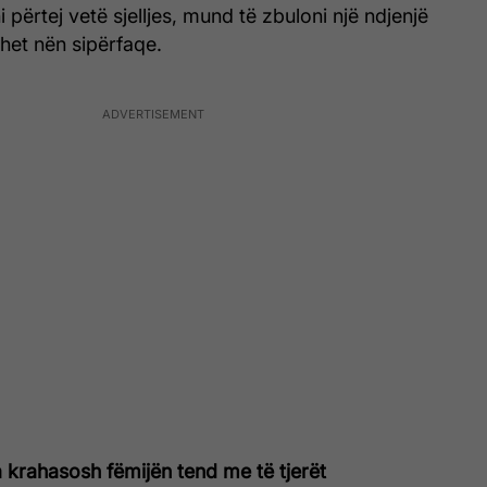
i përtej vetë sjelljes, mund të zbuloni një ndjenjë
het nën sipërfaqe.
 krahasosh fëmijën tend me të tjerët