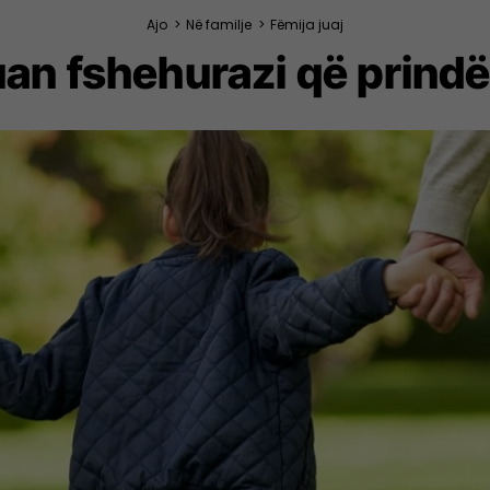
Ajo
>
Në familje
>
Fëmija juaj
an fshehurazi që prindër