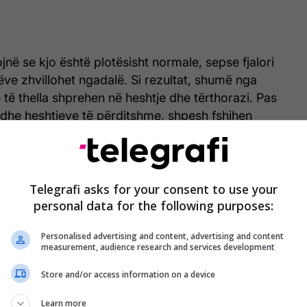
jnë se kjo është plotësisht normale, sepse fjalori
ëve zhvillohet ngadalë. Si rezultat, shumë nga
 të thella shprehen në heshtje dhe tërthorazi. Pas
 dhe heshtjeve të përditshme, shpesh fshihen
ta që ata nuk mund t’i shprehin.
’i kuptosh, pastaj zgjidh problemin
Telegrafi asks for your consent to use your
ehet në shtëpi i mërzitur për një grindje me një
personal data for the following purposes:
itë të keqe në shkollë, prindërit instinktivisht
Personalised advertising and content, advertising and content
dhjet. Megjithatë, fëmijët shpesh nuk kërkojnë
measurement, audience research and services development
oment. Ata kanë nevojë për dikë që t'i dëgjojë se si
 të përpiqen ta "rregullojnë" situatën. Të ndihesh i
Store and/or access information on a device
umë më qetësuese sesa të thuash: "Ja çfarë duhet
Learn more