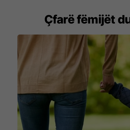
Çfarë fëmijët du