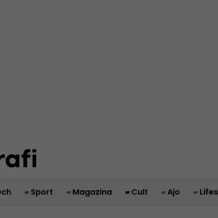
ech
Sport
Magazina
Cult
Ajo
Life