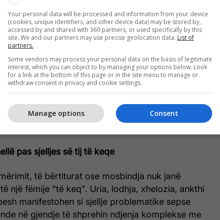
Your personal data will be processed and information from your device
(cookies, unique identifiers, and other device data) may be stored by,
 kanë më shumë rëndësi se sa gjestet e mëdha
accessed by and shared with 369 partners, or used specifically by this
site. We and our partners may use precise geolocation data.
List of
partners.
tojnë çdo dhuratë ditëlindjeje ose detaj nga një
Some vendors may process your personal data on the basis of legitimate
 Ajo që ata kujtojnë janë momentet e zakonshme, të
interest, which you can object to by managing your options below. Look
for a link at the bottom of this page or in the site menu to manage or
rind që i pret para shkollës, një të qeshur së
withdraw consent in privacy and cookie settings.
jë përrallë për të fjetur, ose thjesht kur i pyesin se
yre. Siguria emocionale ndërtohet jo vetëm gjatë
Manage options
Consent
ha, por edhe në këto ndërveprime të vogla, të
llë pas sjelljes së tij të keqe
ërimit, të bërtiturat ose mosbindja nuk janë
ë një fëmije "të keq". Uria, lodhja, xhelozia, ankthi
esh manifestohen si sjellje problematike sepse
 ende në gjendje të shprehin ndjenja komplekse me