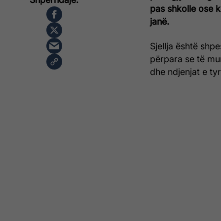
pas shkolle ose k
janë.
Sjellja është shp
përpara se të mu
dhe ndjenjat e tyr