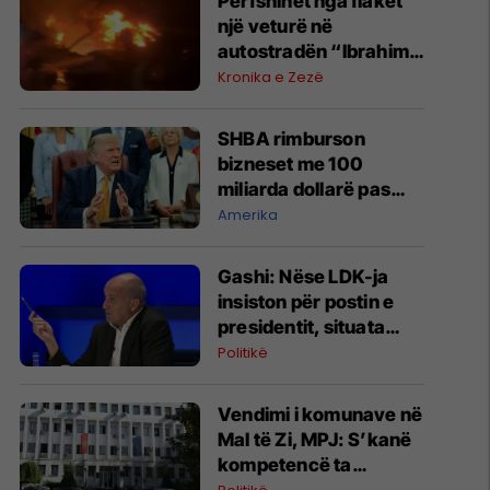
Përfshihet nga flakët
një veturë në
autostradën “Ibrahim
Rugova”
Kronika e Zezë
SHBA rimburson
bizneset me 100
miliarda dollarë pas
anulimit të tarifave të
Amerika
Trumpit
Gashi: Nëse LDK-ja
insiston për postin e
presidentit, situata
komplikohet - pres që
Politikë
të ketë lëshim
Vendimi i komunave në
Mal të Zi, MPJ: S’kanë
kompetencë ta