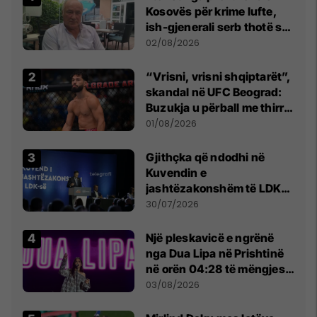
Kosovës për krime lufte,
ish-gjenerali serb thotë se
dikush e tradhtoi në
02/08/2026
Beograd
“Vrisni, vrisni shqiptarët”,
skandal në UFC Beograd:
Buzukja u përball me thirrje
anti-shqiptare nga
01/08/2026
tribunat
Gjithçka që ndodhi në
Kuvendin e
jashtëzakonshëm të LDK-
së
30/07/2026
Një pleskavicë e ngrënë
nga Dua Lipa në Prishtinë
në orën 04:28 të mëngjesit
- dhe bota digjitale serbe
03/08/2026
shpall gjendjen e luftës