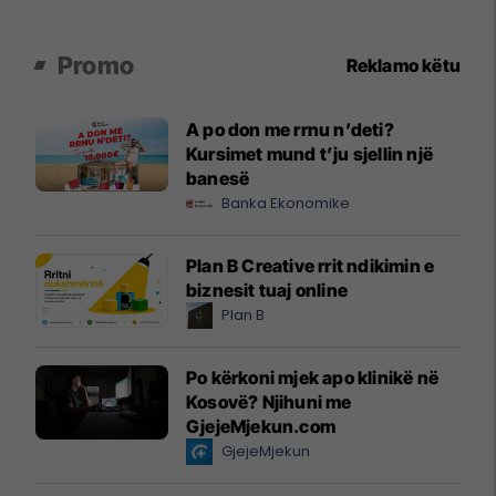
Promo
Reklamo këtu
A po don me rrnu n’deti?
Kursimet mund t’ju sjellin një
banesë
Banka Ekonomike
Plan B Creative rrit ndikimin e
biznesit tuaj online
Plan B
Po kërkoni mjek apo klinikë në
Kosovë? Njihuni me
GjejeMjekun.com
GjejeMjekun