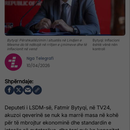
Bytyqi: Përshkallëzimin i situatës në Lindjen e
Bytyqi: Inflacioni
Mesme do të ndikojë në rritjen e çmimeve dhe të
është vënë nën
inflacionit në vend
kontroll
Nga
Telegrafi
10/04/2026
Deputeti i LSDM-së, Fatmir Bytyqi, në TV24,
akuzoi qeverinë se nuk ka marrë masa në kohë
për të mbrojtur ekonominë dhe standardin e