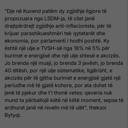
"Dje në Kuvend patëm dy zgjidhje ligjore të
propozuara nga LSDM-ja, të cilat janë
drejtpërdrejt zgjidhje anti-inflacioniste, për të
krijuar parashikueshmëri tek qytetarët dhe
ekonomia, por parlamenti i hodhi poshtë. Ky
është një ulje e TVSH-së nga 18% në 5% për
burimet e energjisë dhe një ulje shtesë e akcizës.
Jo brenda një muaji, jo brenda 3 javësh, jo brenda
40 ditësh, por një ulje sistematike, ligjërisht, e
akcizës për të gjitha burimet e energjisë gjatë një
periudhe më të gjatë kohore, por ata duhet të
jenë të pjekur dhe t'i thonë vetes: qeveria nuk
mund ta përballojë këtë në këtë moment, sepse të
ardhurat janë në nivelin më të ulët", theksoi
Bytyqi.