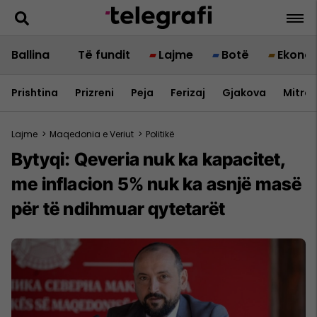
Ballina
Të fundit
Lajme
Botë
Ekono
Prishtina
Prizreni
Peja
Ferizaj
Gjakova
Mitrov
Lajme
>
Maqedonia e Veriut
>
Politikë
Bytyqi: Qeveria nuk ka kapacitet,
me inflacion 5% nuk ka asnjë masë
për të ndihmuar qytetarët