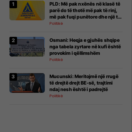
PLD: Më pak nxënës në klasë të
parë do të thotë më pak të rinj,
më pak fuqi punëtore dhe një të
ardhme më të dobët për
Politikë
Maqedoninë
Osmani: Heqja e gjuhës shqipe
nga tabela zyrtare në kufi është
provokim i qëllimshëm
Politikë
Mucunski: Meritojmë një rrugë
të drejtë drejt BE-së, trajtimi
ndaj nesh është i padrejtë
Politikë