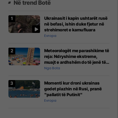
Në trend Botë
Ukrainasit i kapin ushtarët rusë
në befasi, ishin duke fjetur në
strehimoret e kamufluara
Evropa
Meteorologët me parashikime të
reja: Ndryshime ekstreme,
muajt e ardhshëm do të jenë të
pazakontë
Nga Bota
Momenti kur droni ukrainas
godet plazhin në Rusi, pranë
"pallatit të Putinit"
Evropa