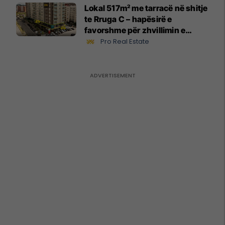
Lokal 517m² me tarracë në shitje
te Rruga C – hapësirë e
favorshme për zhvillimin e
biznesit #15796
Pro Real Estate