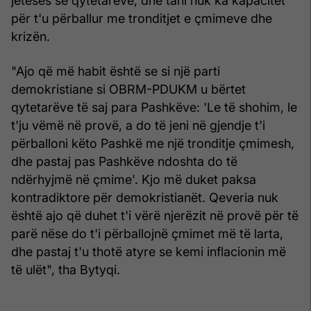
jetesës së qytetarëve, dhe tani nuk ka kapacitet
për t'u përballur me tronditjet e çmimeve dhe
krizën.
"Ajo që më habit është se si një parti
demokristiane si OBRM-PDUKM u bërtet
qytetarëve të saj para Pashkëve: 'Le të shohim, le
t'ju vëmë në provë, a do të jeni në gjendje t'i
përballoni këto Pashkë me një tronditje çmimesh,
dhe pastaj pas Pashkëve ndoshta do të
ndërhyjmë në çmime'. Kjo më duket paksa
kontradiktore për demokristianët. Qeveria nuk
është ajo që duhet t'i vërë njerëzit në provë për të
parë nëse do t'i përballojnë çmimet më të larta,
dhe pastaj t'u thotë atyre se kemi inflacionin më
të ulët", tha Bytyqi.