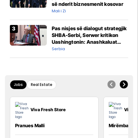
së nderit biznesmenit kosovar
Mali i Zi
Pas nisjes së dialogut strategjik
SHBA-Serbi, Serwer kritikon
Uashingtonin: Anashkaluat
Banjskën, sulmin ndaj KFOR-it
Serbia
dhe rrëmbimin e Policëve të
Kosovës
Jobs
Real Estate
Viva Fresh Store
Viva F
Pranues Malli
Mirëmbajtës