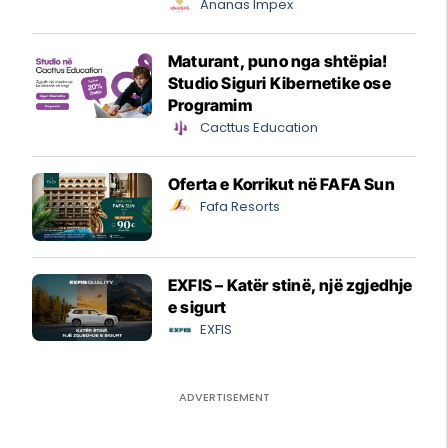
Ananas Impex
Maturant, puno nga shtëpia!
Studio Siguri Kibernetike ose
Programim
Cacttus Education
Oferta e Korrikut në FAFA Sun
Fafa Resorts
EXFIS – Katër stinë, një zgjedhje
e sigurt
EXFIS