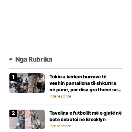
Nga Rubrika
Tokio u kërkon burrave të
veshin pantallona të shkurtra
në punë, por disa gra thonë se
është 'ngacmim nga qimet e
Interesante
këmbëve'
Tavolina e futbollit më e gjatë në
botë debutoi në Brooklyn
Interesante