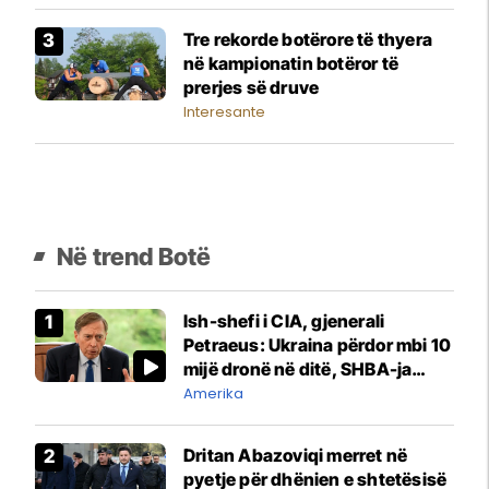
Tre rekorde botërore të thyera
në kampionatin botëror të
prerjes së druve
Interesante
Në trend Botë
Ish-shefi i CIA, gjenerali
Petraeus: Ukraina përdor mbi 10
mijë dronë në ditë, SHBA-ja
mbetet shumë prapa në
Amerika
prodhim
Dritan Abazoviqi merret në
pyetje për dhënien e shtetësisë