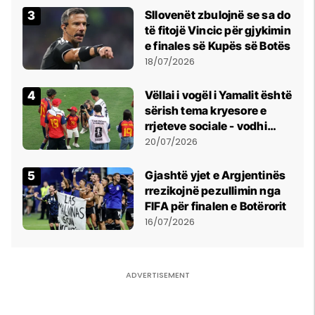
Sllovenët zbulojnë se sa do
të fitojë Vincic për gjykimin
e finales së Kupës së Botës
18/07/2026
Vëllai i vogël i Yamalit është
sërish tema kryesore e
rrjeteve sociale - vodhi
vëmendjen pas finales së
20/07/2026
Kupës së Botës
Gjashtë yjet e Argjentinës
rrezikojnë pezullimin nga
FIFA për finalen e Botërorit
16/07/2026