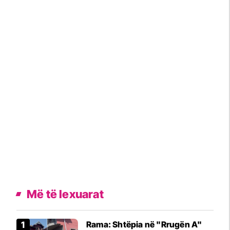
Më të lexuarat
Rama: Shtëpia në "Rrugën A"