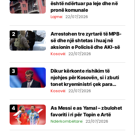
është ndërtuar pa leje dhe në
pronë komunale
Lajme
22/07/2026
Arrestohen tre zyrtarë të MPB-
së dhe një shtetas i huaj në
aksionin e Policisë dhe AKI-së
Kosovë
22/07/2026
Dikur kërkonte rishikim të
njohjes për Kosovën, si i zbuti
tonet kryeministri çek para
vizitës në Beograd
Kosovë
22/07/2026
As Messi e as Yamal – zbulohet
favoriti i ri për Topin e Artë
Ndërkombëtare
22/07/2026