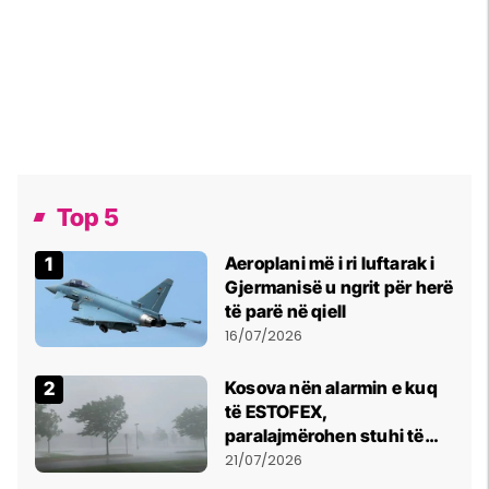
Top 5
Aeroplani më i ri luftarak i
Gjermanisë u ngrit për herë
të parë në qiell
16/07/2026
Kosova nën alarmin e kuq
të ESTOFEX,
paralajmërohen stuhi të
fuqishme me breshër dhe
21/07/2026
erëra të forta