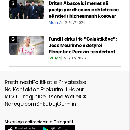
Dritan Abazoviqi merret në
pyetje për dhënien e shtetësisë
së nderit biznesmenit kosovar
Mali i Zi
21/07/2026
Fundi i cirkut të "Galaktikëve":
Jose Mourinho e detyroi
Florentino Perezin të ndërtonte
një ekip, jo të blinte vetëm yje
La Liga
22/07/2026
individualë
Rreth nesh
Politikat e Privatësisë
Na Kontaktoni
Prokurimi i Hapur
RTV Dukagjini
Deutsche Welle
ICK
Ndreqe.com
Shkabaj
Germin
Shkarkoje aplikacionin e Telegrafit