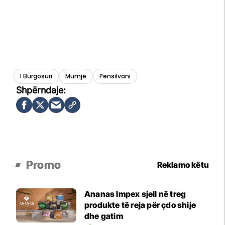
I Burgosuri
Mumje
Pensilvani
Promo
Reklamo këtu
Ananas Impex sjell në treg
produkte të reja për çdo shije
dhe gatim