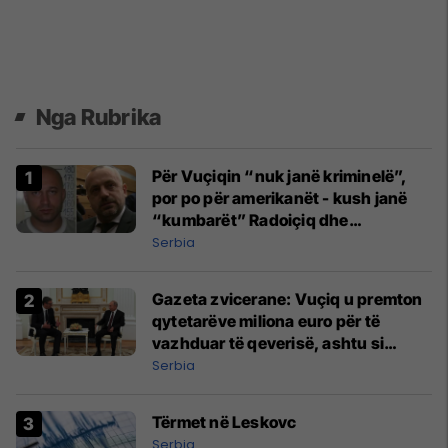
Nga Rubrika
Për Vuçiqin “nuk janë kriminelë”,
por po për amerikanët - kush janë
“kumbarët” Radoiçiq dhe
Veselinoviq
Serbia
Gazeta zvicerane: Vuçiq u premton
qytetarëve miliona euro për të
vazhduar të qeverisë, ashtu si
idhulli i tij Putin
Serbia
Tërmet në Leskovc
Serbia