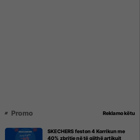
Promo
Reklamo këtu
SKECHERS feston 4 Korrikun me
40% zbritje në të gjithë artikujt