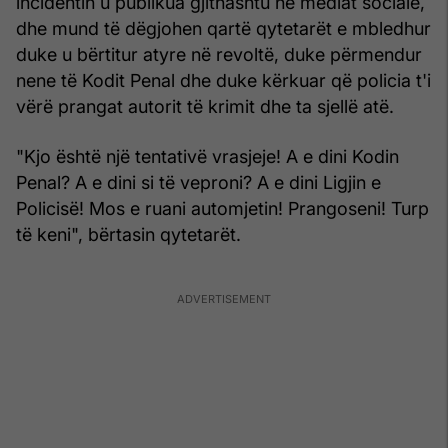
incidentin u publikua gjithashtu në mediat sociale,
dhe mund të dëgjohen qartë qytetarët e mbledhur
duke u bërtitur atyre në revoltë, duke përmendur
nene të Kodit Penal dhe duke kërkuar që policia t'i
vërë prangat autorit të krimit dhe ta sjellë atë.
"Kjo është një tentativë vrasjeje! A e dini Kodin
Penal? A e dini si të veproni? A e dini Ligjin e
Policisë! Mos e ruani automjetin! Prangoseni! Turp
të keni", bërtasin qytetarët.