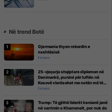
Në trend Botë
Gjermania thyen rekordin e
nxehtësisë
Evropa
25-vjeçarja shqiptare diplomon në
Danimarkë, punimi për luftën në
Kosovë vlerësohet me notën më të
lartë
Evropa
Trump: Të gjithë liderët iranianë janë
në varrimin e Khameneit, por nuk do