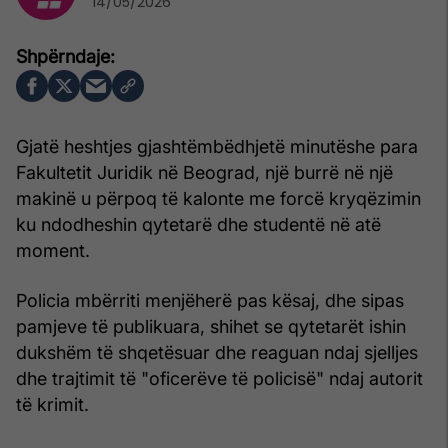
14/05/2026
Gjatë heshtjes gjashtëmbëdhjetë minutëshe para
Fakultetit Juridik në Beograd, një burrë në një
makinë u përpoq të kalonte me forcë kryqëzimin
ku ndodheshin qytetarë dhe studentë në atë
moment.
Policia mbërriti menjëherë pas kësaj, dhe sipas
pamjeve të publikuara, shihet se qytetarët ishin
dukshëm të shqetësuar dhe reaguan ndaj sjelljes
dhe trajtimit të "oficerëve të policisë" ndaj autorit
të krimit.