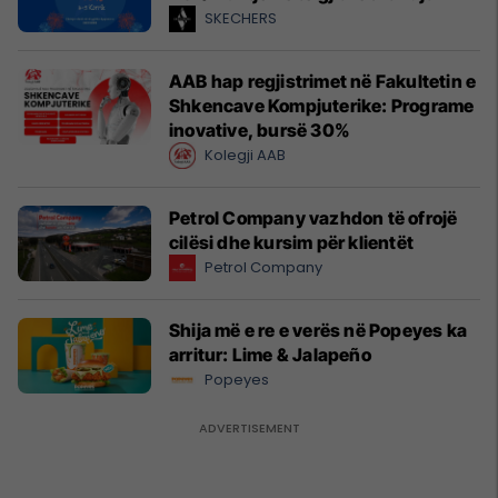
SKECHERS
AAB hap regjistrimet në Fakultetin e
Shkencave Kompjuterike: Programe
inovative, bursë 30%
Kolegji AAB
Petrol Company vazhdon të ofrojë
cilësi dhe kursim për klientët
Petrol Company
Shija më e re e verës në Popeyes ka
arritur: Lime & Jalapeño
Popeyes