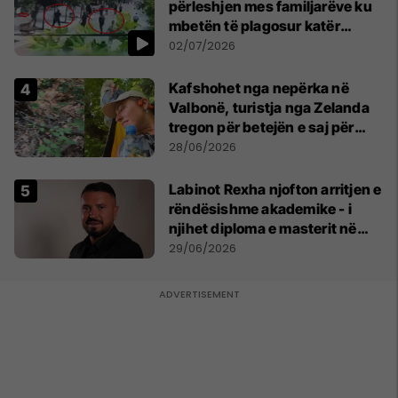
përleshjen mes familjarëve ku
mbetën të plagosur katër
persona
02/07/2026
Kafshohet nga nepërka në
Valbonë, turistja nga Zelanda
tregon për betejën e saj për
mbijetesë
28/06/2026
Labinot Rexha njofton arritjen e
rëndësishme akademike - i
njihet diploma e masterit në
Psikologji në Zvicër
29/06/2026