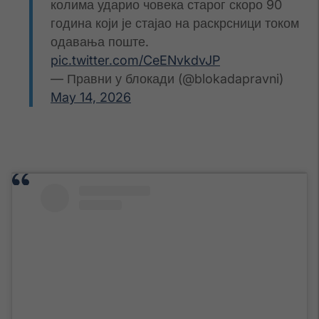
колима ударио човека старог скоро 90
година који је стајао на раскрсници током
одавања поште.
pic.twitter.com/CeENvkdvJP
— Правни у блокади (@blokadapravni)
May 14, 2026