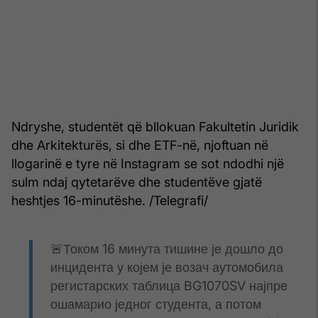
Ndryshe, studentët që bllokuan Fakultetin Juridik
dhe Arkitekturës, si dhe ETF-në, njoftuan në
llogarinë e tyre në Instagram se sot ndodhi një
sulm ndaj qytetarëve dhe studentëve gjatë
heshtjes 16-minutëshe. /Telegrafi/
🚨Током 16 минута тишине је дошло до
инцидента у којем је возач аутомобила
регистарских таблица BG1070SV најпре
ошамарио једног студента, а потом