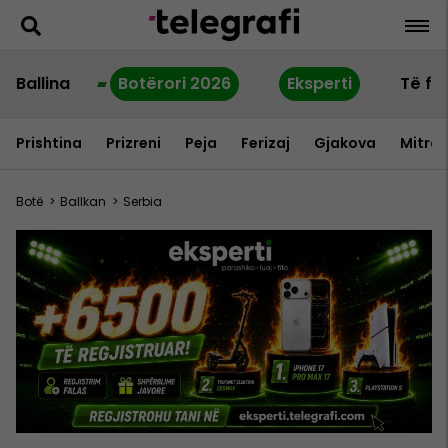
Ballina
Botërori 2026
Eksperti
Të fu
Prishtina
Prizreni
Peja
Ferizaj
Gjakova
Mitrov
Botë
>
Ballkan
>
Serbia