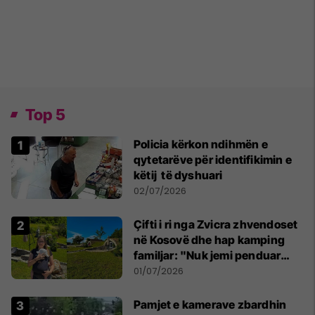
Top 5
Policia kërkon ndihmën e
qytetarëve për identifikimin e
këtij të dyshuari
02/07/2026
Çifti i ri nga Zvicra zhvendoset
në Kosovë dhe hap kamping
familjar: "Nuk jemi penduar
asnjë ditë"
01/07/2026
Pamjet e kamerave zbardhin