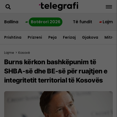
Ballina
Botërori 2026
Të fundit
Lajme
Prishtina
Prizreni
Peja
Ferizaj
Gjakova
Mitrov
Lajme
>
Kosovë
Burns kërkon bashkëpunim të
SHBA-së dhe BE-së për ruajtjen e
integritetit territorial të Kosovës