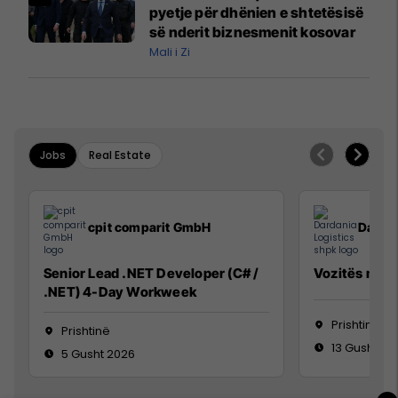
Mançesterit
pyetje për dhënien e shtetësisë
së nderit biznesmenit kosovar
Mali i Zi
Jobs
Real Estate
cpit comparit GmbH
Dardan
Senior Lead .NET Developer (C# /
Vozitës me K
.NET) 4-Day Workweek
Prishtinë
Prishtinë
13 Gusht 20
5 Gusht 2026