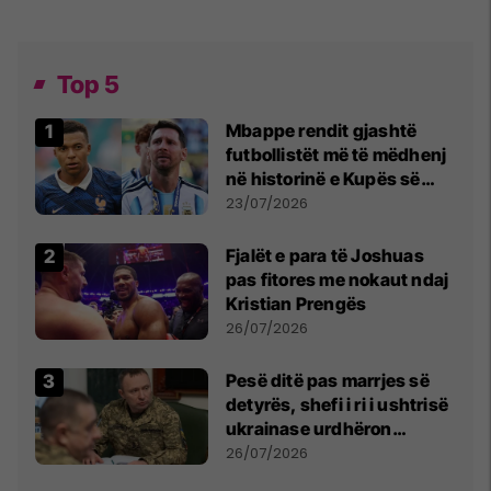
Top 5
Mbappe rendit gjashtë
futbollistët më të mëdhenj
në historinë e Kupës së
Botës, Messi mbetet i dyti
23/07/2026
Fjalët e para të Joshuas
pas fitores me nokaut ndaj
Kristian Prengës
26/07/2026
Pesë ditë pas marrjes së
detyrës, shefi i ri i ushtrisë
ukrainase urdhëron
kontroll të madh
26/07/2026