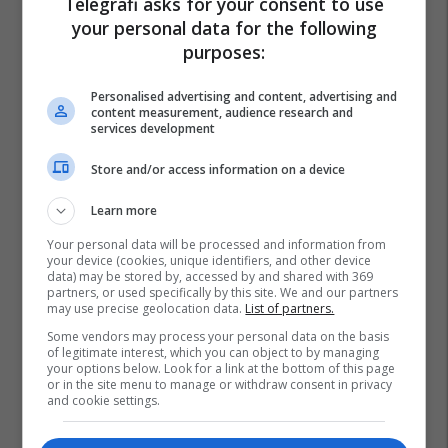
Telegrafi asks for your consent to use
your personal data for the following
purposes:
Personalised advertising and content, advertising and
content measurement, audience research and
services development
Store and/or access information on a device
Learn more
Your personal data will be processed and information from
your device (cookies, unique identifiers, and other device
data) may be stored by, accessed by and shared with 369
partners, or used specifically by this site. We and our partners
may use precise geolocation data.
List of partners.
Some vendors may process your personal data on the basis
of legitimate interest, which you can object to by managing
your options below. Look for a link at the bottom of this page
or in the site menu to manage or withdraw consent in privacy
Bashkimi Evropian
Shba
Albin Kurti
and cookie settings.
Nicholas Burns