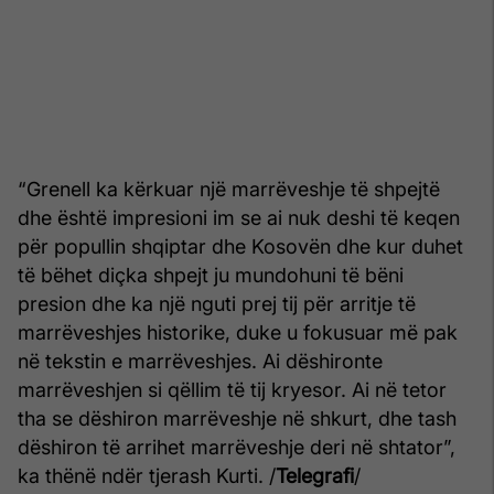
“Grenell ka kërkuar një marrëveshje të shpejtë
dhe është impresioni im se ai nuk deshi të keqen
për popullin shqiptar dhe Kosovën dhe kur duhet
të bëhet diçka shpejt ju mundohuni të bëni
presion dhe ka një nguti prej tij për arritje të
marrëveshjes historike, duke u fokusuar më pak
në tekstin e marrëveshjes. Ai dëshironte
marrëveshjen si qëllim të tij kryesor. Ai në tetor
tha se dëshiron marrëveshje në shkurt, dhe tash
dëshiron të arrihet marrëveshje deri në shtator”,
ka thënë ndër tjerash Kurti. /
Telegrafi
/