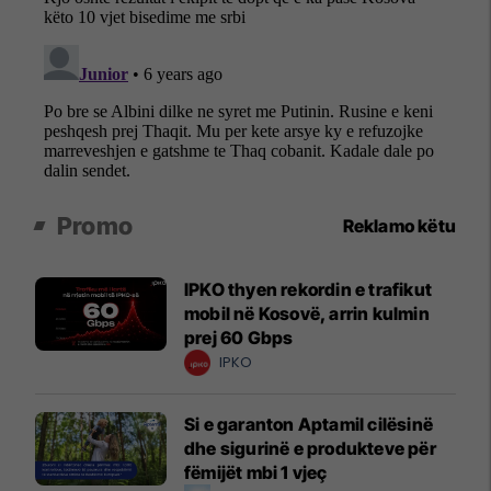
Promo
Reklamo këtu
IPKO thyen rekordin e trafikut
mobil në Kosovë, arrin kulmin
prej 60 Gbps
IPKO
Si e garanton Aptamil cilësinë
dhe sigurinë e produkteve për
fëmijët mbi 1 vjeç