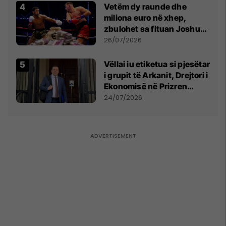
Vetëm dy raunde dhe
miliona euro në xhep,
zbulohet sa fituan Joshua
e Prenga
26/07/2026
Vëllai iu etiketua si pjesëtar
i grupit të Arkanit, Drejtori i
Ekonomisë në Prizren
mohon pretendimet
24/07/2026