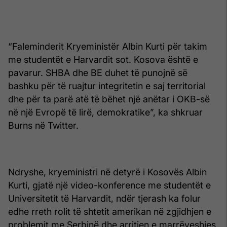
“Faleminderit Kryeministër Albin Kurti për takim
me studentët e Harvardit sot. Kosova është e
pavarur. SHBA dhe BE duhet të punojnë së
bashku për të ruajtur integritetin e saj territorial
dhe për ta parë atë të bëhet një anëtar i OKB-së
në një Evropë të lirë, demokratike”, ka shkruar
Burns në Twitter.
Ndryshe, kryeministri në detyrë i Kosovës Albin
Kurti, gjatë një video-konference me studentët e
Universitetit të Harvardit, ndër tjerash ka folur
edhe rreth rolit të shtetit amerikan në zgjidhjen e
problemit me Serbinë dhe arritjen e marrëveshjes