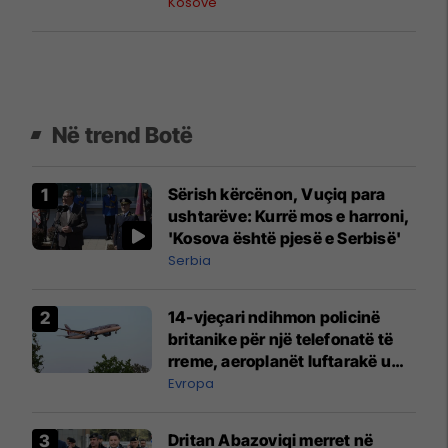
Beograd
Kosovë
Në trend Botë
Sërish kërcënon, Vuçiq para
ushtarëve: Kurrë mos e harroni,
'Kosova është pjesë e Serbisë'
Serbia
14-vjeçari ndihmon policinë
britanike për një telefonatë të
rreme, aeroplanët luftarakë u
ngritën në ajër për të
Evropa
interceptuar fluturaken e Qatar
Airways që po shkonte drejt
Dritan Abazoviqi merret në