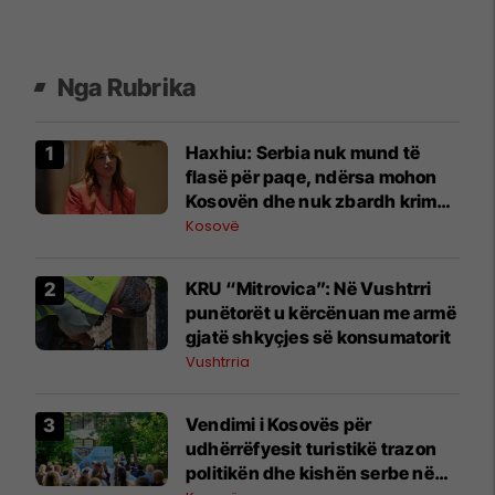
Nga Rubrika
Haxhiu: Serbia nuk mund të
flasë për paqe, ndërsa mohon
Kosovën dhe nuk zbardh krimet
e luftës
Kosovë
KRU “Mitrovica”: Në Vushtrri
punëtorët u kërcënuan me armë
gjatë shkyçjes së konsumatorit
Vushtrria
Vendimi i Kosovës për
udhërrëfyesit turistikë trazon
politikën dhe kishën serbe në