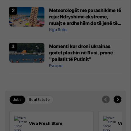
Meteorologët me parashikime të
reja: Ndryshime ekstreme,
muajt e ardhshëm do të jenë të
pazakontë
Nga Bota
Momenti kur droni ukrainas
godet plazhin në Rusi, pranë
"pallatit të Putinit"
Evropa
Jobs
Real Estate
Viva Fresh Store
Viva F