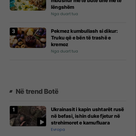
mbushur më të butë dhe më të
lëngshëm
Nga duart tua
Pekmez kumbullash si dikur:
Truku që e bën të trashë e
kremoz
Nga duart tua
Në trend Botë
Ukrainasit i kapin ushtarët rusë
në befasi, ishin duke fjetur në
strehimoret e kamufluara
Evropa