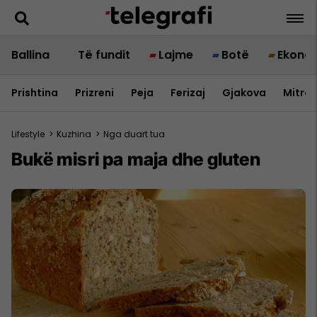
Ballina
Të fundit
Lajme
Botë
Ekono
Prishtina
Prizreni
Peja
Ferizaj
Gjakova
Mitrov
Lifestyle
>
Kuzhina
>
Nga duart tua
Bukë misri pa maja dhe gluten