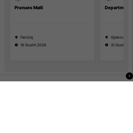
Pranues Malli
Department
Ferizaj
Gjakovë
19 Gusht 2026
31 Gusht 20
×