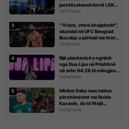
jashtëzakonshëm të LDK-
së
30/07/2026
“Vrisni, vrisni shqiptarët”,
skandal në UFC Beograd:
Buzukja u përball me thirrje
anti-shqiptare nga
01/08/2026
tribunat
Një pleskavicë e ngrënë
nga Dua Lipa në Prishtinë
në orën 04:28 të mëngjesit
- dhe bota digjitale serbe
03/08/2026
shpall gjendjen e luftës
Mirlind Daku mes lotëve
përshëndetet me Rubin
Kazanin, do të fitojë
miliona te Spartak Moska
02/08/2026