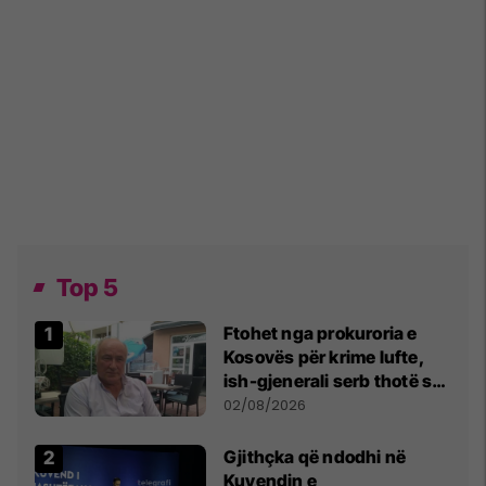
Top 5
Ftohet nga prokuroria e
Kosovës për krime lufte,
ish-gjenerali serb thotë se
dikush e tradhtoi në
02/08/2026
Beograd
Gjithçka që ndodhi në
Kuvendin e