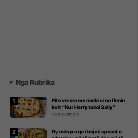
Nga Rubrika
Pite verore me mollë si në filmin
kult “Kur Harry takoi Sally”
Nga duart tua
Dy mënyra që i bëjnë specat e