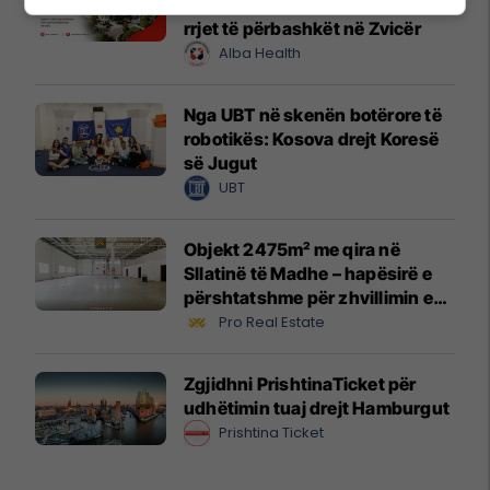
profesionistët e kujdesit në një
rrjet të përbashkët në Zvicër
Alba Health
Nga UBT në skenën botërore të
robotikës: Kosova drejt Koresë
së Jugut
UBT
Objekt 2475m² me qira në
Sllatinë të Madhe – hapësirë e
përshtatshme për zhvillimin e
biznesit #16068
Pro Real Estate
Zgjidhni PrishtinaTicket për
udhëtimin tuaj drejt Hamburgut
Prishtina Ticket