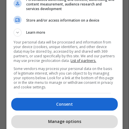
content measurement, audience research and
services development
Store and/or access information on a device
Learn more
Your personal data will be processed and information from
your device (cookies, unique identifiers, and other device
data) may be stored by, accessed by and shared with 369
partners, or used specifically by this site. We and our partners
may use precise geolocation data.
List of partners.
Some vendors may process your personal data on the basis
of legitimate interest, which you can object to by managing
your options below. Look for a link at the bottom of this page
or in the site menu to manage or withdraw consent in privacy
and cookie settings.
Consent
Promo
Reklamo këtu
Manage options
Alba Health bashkon