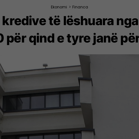
Ekonomi
>
Financa
e kredive të lëshuara ng
0 për qind e tyre janë pë