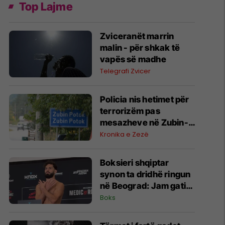
Top Lajme
Zviceranët marrin
malin - për shkak të
vapës së madhe
Telegrafi Zvicer
Policia nis hetimet për
terrorizëm pas
mesazheve në Zubin-
Potok
Kronika e Zezë
Boksieri shqiptar
synon ta dridhë ringun
në Beograd: Jam gati,
Zoti e bekoftë
Boks
Shqipërinë