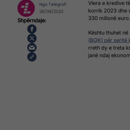
Vlera e kredive t
Nga
Telegrafi
korrik 2023 dhe s
28/08/2023
330 milionë euro
Kështu thuhet në
(BQK) për seritë
rreth dy e treta 
janë ndaj ekonomi