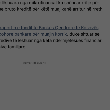
ë lëshuara nga mikrofinancat ka shënuar rritje për
e bruto kreditë për këtë muaj kanë arritur në rreth
.
raportin e fundit të Bankës Qendrore të Kosovës
 kohore bankare për muajin korrik
, duke shtuar se
kredive të lëshuar nga këta ndërmjetësues financiar
ve familjare.