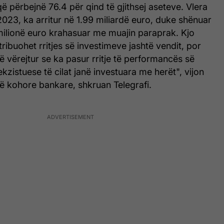
 që përbejnë 76.4 për qind të gjithsej aseteve. Vlera
 2023, ka arritur në 1.99 miliardë euro, duke shënuar
 milionë euro krahasuar me muajin paraprak. Kjo
 atribuohet rritjes së investimeve jashtë vendit, por
ë vërejtur se ka pasur rritje të performancës së
kzistuese të cilat janë investuara me herët", vijon
itë kohore bankare, shkruan Telegrafi.