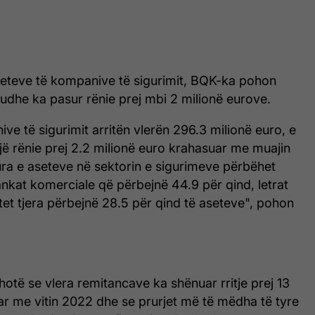
aseteve të kompanive të sigurimit, BQK-ka pohon
udhe ka pasur rënie prej mbi 2 milionë eurove.
ve të sigurimit arritën vlerën 296.3 milionë euro, e
jë rënie prej 2.2 milionë euro krahasuar me muajin
ura e aseteve në sektorin e sigurimeve përbëhet
nkat komerciale që përbejnë 44.9 për qind, letrat
et tjera përbejnë 28.5 për qind të aseteve", pohon
thotë se vlera remitancave ka shënuar rritje prej 13
ar me vitin 2022 dhe se prurjet më të mëdha të tyre