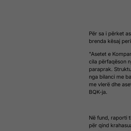
Për sa i përket 
brenda kësaj peri
"Asetet e Kompani
cila përfaqëson n
paraprak. Strukt
nga bilanci me ba
me vlerë dhe aset
BQK-ja.
Në fund, raporti 
për qind krahasu