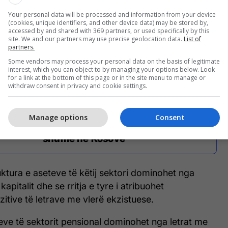
Your personal data will be processed and information from your device
 pensionale arritën vlerën prej 2.6 miliardë euro, e
(cookies, unique identifiers, and other device data) may be stored by,
accessed by and shared with 369 partners, or used specifically by this
jë rritje prej 66.4 milionë euro krahasuar me muajin
site. We and our partners may use precise geolocation data.
List of
partners.
 BQK.
Some vendors may process your personal data on the basis of legitimate
interest, which you can object to by managing your options below. Look
for a link at the bottom of this page or in the site menu to manage or
withdraw consent in privacy and cookie settings.
Mërgata vazhdon me rekordin e
remitencave, për shtatë muaj u
Manage options
Consent
sollën mbi 80 milionë euro më
shumë në Kosovë
uktura e aseteve të këtij sektori dominohet nga
kapitalit dhe se rritja e tyre i atribuohet
tive të letrave me vlerë ekzistuese.
eve të sektorit pensional dominohet nga letrat me