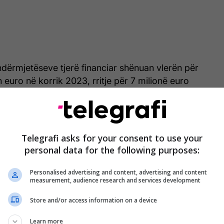
ndërmjetëseve tjerë financiar shënuan vlerën për
n euro në korrik 2023, rritje për 7 milionë euro
in paraprak. Kjo rritje është ndikuar kryesisht nga
 aktivitetit të sektorit financiar", thuhet në raport,
Telegrafi asks for your consent to use your
onomive familjare në korrik 2023 përfaqësojnë 63
personal data for the following purposes:
ej kredive të sektorit mikrofinanciar", theksohet në
Personalised advertising and content, advertising and content
measurement, audience research and services development
t më të lart financiar në vend, astetet e fondeve
Store and/or access information on a device
ëtë periudhë, kanë arritur vlerën e 2.6 miliardë
Learn more