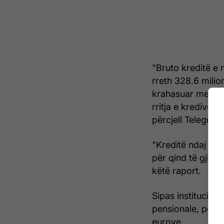
"Bruto kreditë e 
rreth 328.6 milio
krahasuar me muaj
rritja e kredive të
përcjell Telegrafi.
"Kreditë ndaj ek
për qind të gjiths
këtë raport.
Sipas institucioni
pensionale, për k
eurove.