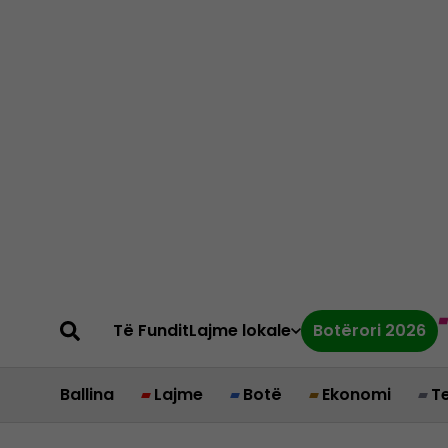
Të Fundit
Lajme lokale
Botërori 2026
Ballina
Lajme
Botë
Ekonomi
T