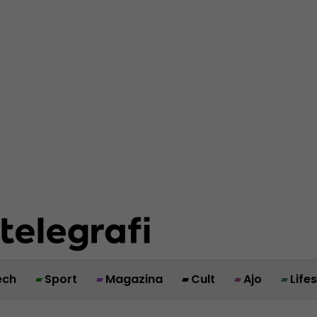
ech
Sport
Magazina
Cult
Ajo
Life