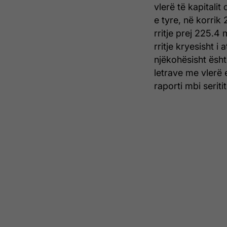
vlerë të kapitalit
e tyre, në korrik
rritje prej 225.4
rritje kryesisht i
njëkohësisht ësht
letrave me vlerë e
raporti mbi serit