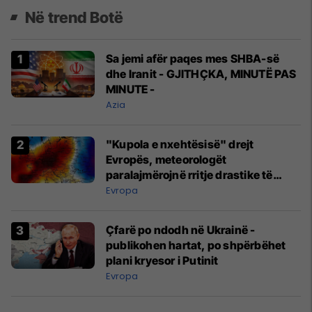
Në trend Botë
Sa jemi afër paqes mes SHBA-së
dhe Iranit - GJITHÇKA, MINUTË PAS
MINUTE -
Azia
"Kupola e nxehtësisë" drejt
Evropës, meteorologët
paralajmërojnë rritje drastike të
temperaturave
Evropa
Çfarë po ndodh në Ukrainë -
publikohen hartat, po shpërbëhet
plani kryesor i Putinit
Evropa