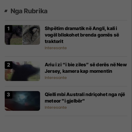
Nga Rubrika
Shpëtim dramatik në Angli, kali i
vogël bllokohet brenda gomës së
traktorit
Interesante
Ariu i zi “i bie ziles” së derës në New
Jersey, kamera kap momentin
Interesante
Qielli mbi Australi ndriçohet nga një
meteor "i gjelbër"
Interesante