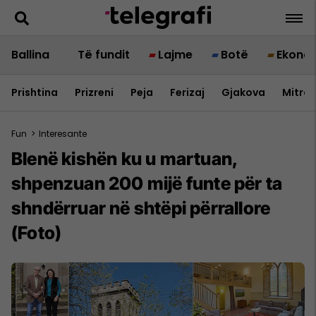
Ballina
Të fundit
Lajme
Botë
Ekono
Prishtina
Prizreni
Peja
Ferizaj
Gjakova
Mitrov
Fun
>
Interesante
Blenë kishën ku u martuan,
shpenzuan 200 mijë funte për ta
shndërruar në shtëpi përrallore
(Foto)