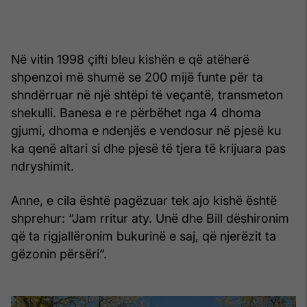
Në vitin 1998 çifti bleu kishën e që atëherë
shpenzoi më shumë se 200 mijë funte për ta
shndërruar në një shtëpi të veçantë, transmeton
shekulli. Banesa e re përbëhet nga 4 dhoma
gjumi, dhoma e ndenjës e vendosur në pjesë ku
ka qenë altari si dhe pjesë të tjera të krijuara pas
ndryshimit.
Anne, e cila është pagëzuar tek ajo kishë është
shprehur: “Jam rritur aty. Unë dhe Bill dëshironim
që ta rigjallëronim bukurinë e saj, që njerëzit ta
gëzonin përsëri”.