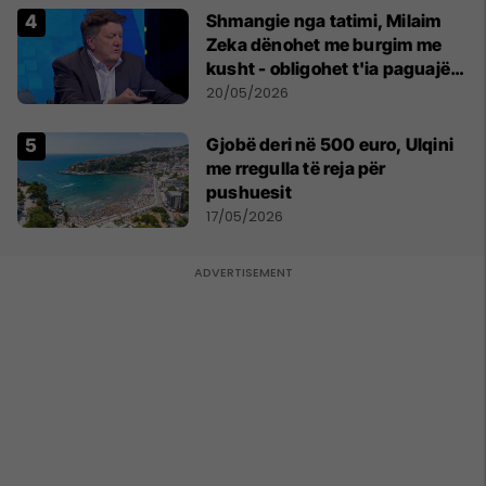
Shmangie nga tatimi, Milaim
Zeka dënohet me burgim me
kusht - obligohet t'ia paguajë
ATK-së 81 mijë euro
20/05/2026
Gjobë deri në 500 euro, Ulqini
me rregulla të reja për
pushuesit
17/05/2026