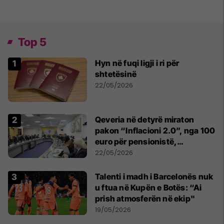
Top 5
Hyn në fuqi ligji i ri për
shtetësinë
22/05/2026
Qeveria në detyrë miraton
pakon “Inflacioni 2.0”, nga 100
euro për pensionistë,
punëtorët privat, fëmijë dhe
22/05/2026
studentë
Talenti i madh i Barcelonës nuk
u ftua në Kupën e Botës: “Ai
prish atmosferën në ekip"
19/05/2026