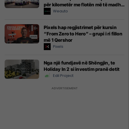
për kilometër me flotën më të madhe
elektrike të një kompanie kosovare
Weauto
Pixels hap regjistrimet për kursin
“From Zero to Hero” – grupi i ri fillon
më 1 Qershor
Pixels
Nga një fundjavë në Shëngjin, te
Holiday In 2 si investim pranë detit
Edil Project