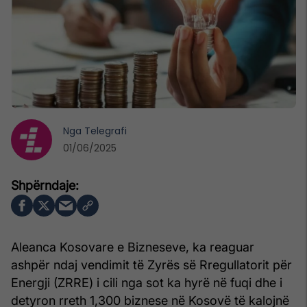
Nga
Telegrafi
01/06/2025
Aleanca Kosovare e Bizneseve, ka reaguar
ashpër ndaj vendimit të Zyrës së Rregullatorit për
Energji (ZRRE) i cili nga sot ka hyrë në fuqi dhe i
detyron rreth 1,300 biznese në Kosovë të kalojnë