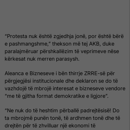
“Protesta nuk është zgjedhja jonë, por është bërë
e pashmangshme,” thekson më tej AKB, duke
paralajmëruar përshkallëzim të veprimeve nëse
kërkesat nuk merren parasysh.
Aleanca e Bizneseve i bën thirrje ZRRE-së për
përgjegjësi institucionale dhe deklaron se do të
vazhdojë të mbrojë interesat e bizneseve vendore
“me të gjitha format demokratike e ligjore”.
“Ne nuk do të heshtim përballë padrejtësisë! Do
ta mbrojmë punën tonë, të ardhmen tonë dhe të
drejtën për të zhvilluar një ekonomi të