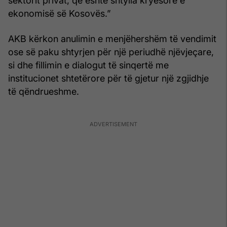
sektorit privat, që është shtylla kryesore e
ekonomisë së Kosovës.”
AKB kërkon anulimin e menjëhershëm të vendimit
ose së paku shtyrjen për një periudhë njëvjeçare,
si dhe fillimin e dialogut të sinqertë me
institucionet shtetërore për të gjetur një zgjidhje
të qëndrueshme.