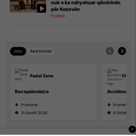
nuk e ka ndryshuar qëndrimin
për Kosovën
Politikë
Jobs
Real Estate
Padel Zone
Flex B
Recepsionist/e
Architect
Prishtine
Prishtinë
31 Gusht 2026
6 Shtator 2
×