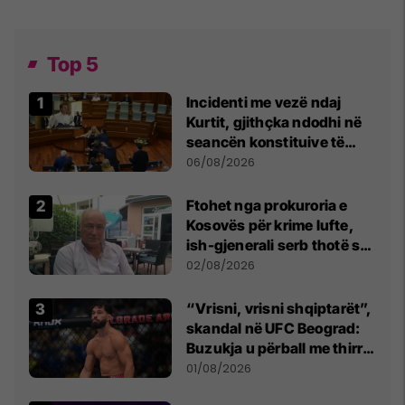
Top 5
Incidenti me vezë ndaj
Kurtit, gjithçka ndodhi në
seancën konstituive të
Kuvendit
06/08/2026
Ftohet nga prokuroria e
Kosovës për krime lufte,
ish-gjenerali serb thotë se
dikush e tradhtoi në
02/08/2026
Beograd
“Vrisni, vrisni shqiptarët”,
skandal në UFC Beograd:
Buzukja u përball me thirrje
anti-shqiptare nga
01/08/2026
tribunat