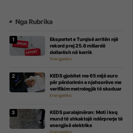
Nga Rubrika
​Eksportet e Turqisë arritën një
rekord prej 25.6 miliardë
dollarësh në korrik
Energjetika
KEDS gjobitet me 65 mijë euro
për përdorimin e njehsorëve me
verifikim metrologjik të skaduar
Energjetika
KEDS paralajmëron: Moti i keq
mund të shkaktojë ndërprerje të
energjisë elektrike
Energjetika