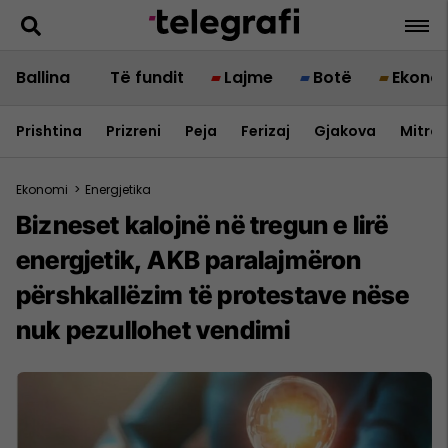
Ballina
Të fundit
Lajme
Botë
Ekono
Prishtina
Prizreni
Peja
Ferizaj
Gjakova
Mitrov
Ekonomi
>
Energjetika
Bizneset kalojnë në tregun e lirë
energjetik, AKB paralajmëron
përshkallëzim të protestave nëse
nuk pezullohet vendimi