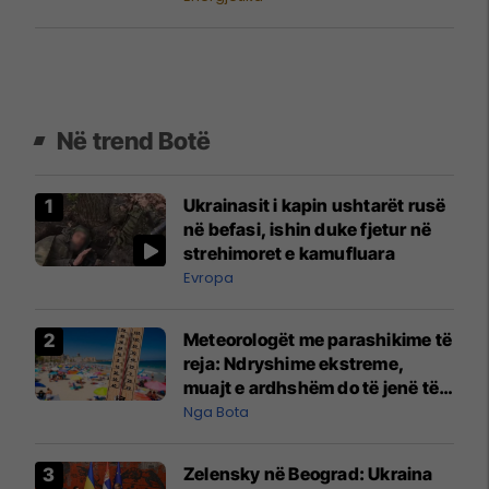
Në trend Botë
Ukrainasit i kapin ushtarët rusë
në befasi, ishin duke fjetur në
strehimoret e kamufluara
Evropa
Meteorologët me parashikime të
reja: Ndryshime ekstreme,
muajt e ardhshëm do të jenë të
pazakontë
Nga Bota
Zelensky në Beograd: Ukraina