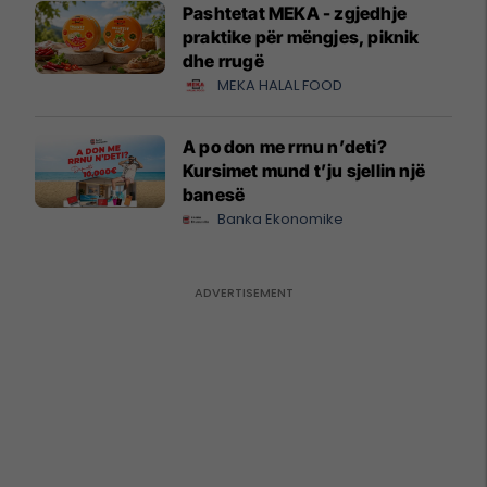
Pashtetat MEKA - zgjedhje
praktike për mëngjes, piknik
dhe rrugë
MEKA HALAL FOOD
A po don me rrnu n’deti?
Kursimet mund t’ju sjellin një
banesë
Banka Ekonomike