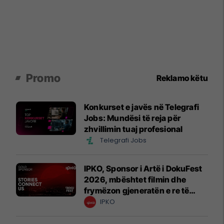
Promo
Reklamo këtu
Konkurset e javës në Telegrafi
Jobs: Mundësi të reja për
zhvillimin tuaj profesional
Telegrafi Jobs
IPKO, Sponsor i Artë i DokuFest
2026, mbështet filmin dhe
frymëzon gjeneratën e re të
krijuesve
IPKO