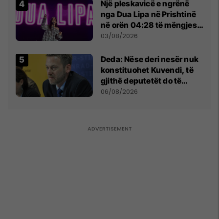
Një pleskavicë e ngrënë
nga Dua Lipa në Prishtinë
në orën 04:28 të mëngjesit
- dhe bota digjitale serbe
03/08/2026
shpall gjendjen e luftës
Deda: Nëse deri nesër nuk
konstituohet Kuvendi, të
gjithë deputetët do të
bëjnë shkelje të rëndë
06/08/2026
kushtetuese