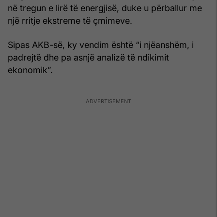
në tregun e lirë të energjisë, duke u përballur me
një rritje ekstreme të çmimeve.
Sipas AKB-së, ky vendim është “i njëanshëm, i
padrejtë dhe pa asnjë analizë të ndikimit
ekonomik”.