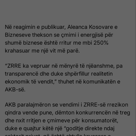
Në reagimin e publikuar, Aleanca Kosovare e
Bizneseve thekson se çmimi i energjisë për
shumë biznese është rritur me mbi 250%
krahasuar me një vit më parë.
“ZRRE ka vepruar në mënyrë të njëanshme, pa
transparencë dhe duke shpërfillur realitetin
ekonomik të vendit,” thuhet në komunikatën e
AKB-së.
AKB paralajmëron se vendimi i ZRRE-së rrezikon
qindra vende pune, dëmton konkurrencën në treg
dhe nxit rritjen e çmimeve për konsumatorët,
duke e quajtur këtë një “goditje direkte ndaj