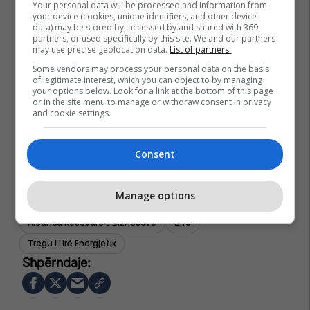
Your personal data will be processed and information from
your device (cookies, unique identifiers, and other device
data) may be stored by, accessed by and shared with 369
partners, or used specifically by this site. We and our partners
may use precise geolocation data.
List of partners.
Some vendors may process your personal data on the basis
of legitimate interest, which you can object to by managing
your options below. Look for a link at the bottom of this page
or in the site menu to manage or withdraw consent in privacy
and cookie settings.
Consent
Manage options
Aleanca Kosovare E Bizneseve
Zrre
Tregu I Lirë Energjetik