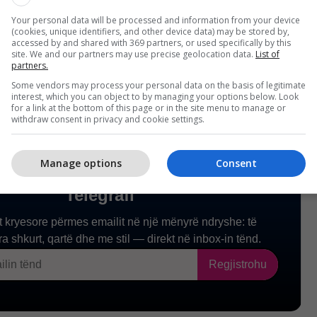
Your personal data will be processed and information from your device
(cookies, unique identifiers, and other device data) may be stored by,
transmeton Telegrafi.
accessed by and shared with 369 partners, or used specifically by this
site. We and our partners may use precise geolocation data.
List of
partners.
Some vendors may process your personal data on the basis of legitimate
interest, which you can object to by managing your options below. Look
for a link at the bottom of this page or in the site menu to manage or
withdraw consent in privacy and cookie settings.
Manage options
Consent