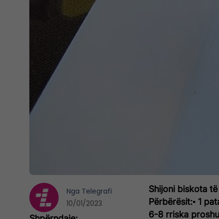
Shijoni biskota t
Nga
Telegrafi
Përbërësit:
▪ 1 pa
10/01/2023
6-8 rriska prosh