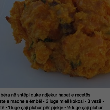
ë bëra në shtëpi duke ndjekur hapat e recetës
tate e madhe e ëmbël
▪ 3 luge miell kokosi
▪ 3 vezë
▪
utë
▪ 1 lugë çaji pluhur për pjekje
▪ ½ lugë çaji pluhur