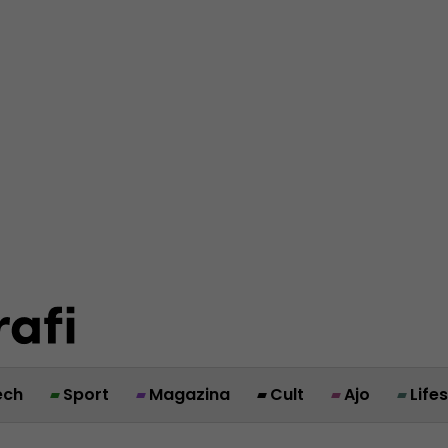
ech
Sport
Magazina
Cult
Ajo
Life