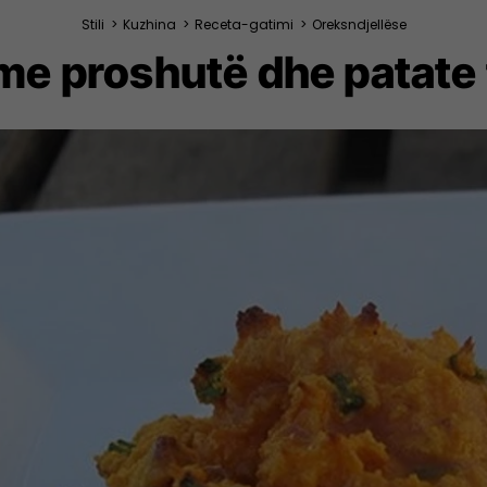
Stili
>
Kuzhina
>
Receta-gatimi
>
Oreksndjellëse
me proshutë dhe patate