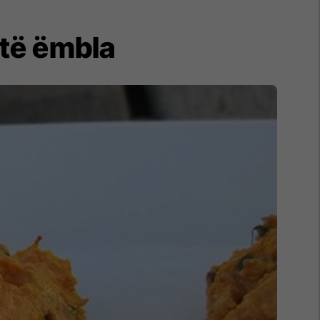
 të ëmbla