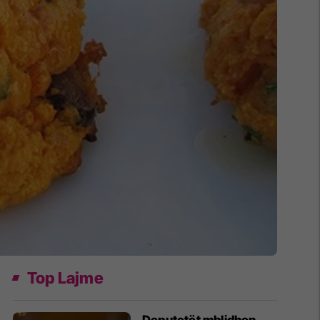
Top Lajme