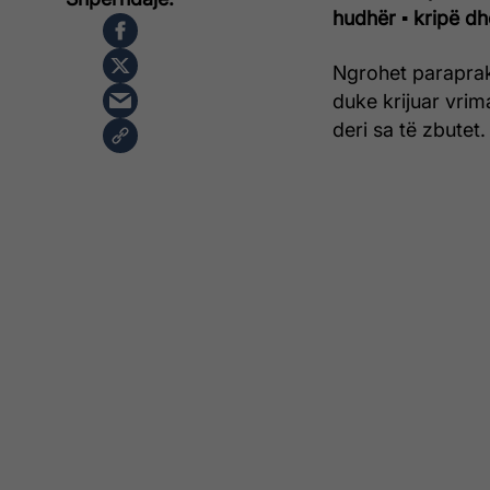
hudhër
▪ kripë dh
Ngrohet paraprak
duke krijuar vrim
deri sa të zbutet.