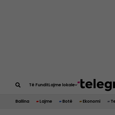
Të Fundit
Lajme lokale
Ballina
Lajme
Botë
Ekonomi
T