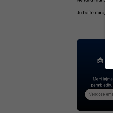
Ju bëftë mirë, - 