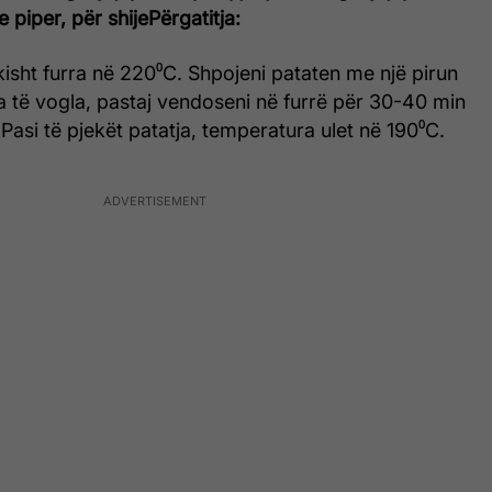
e piper, për shije
Përgatitja:
isht furra në 220⁰C. Shpojeni pataten me një pirun
a të vogla, pastaj vendoseni në furrë për 30-40 min
 Pasi të pjekët patatja, temperatura ulet në 190⁰C.