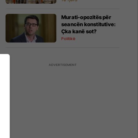
​Murati-opozitës për
seancën konstitutive:
Çka kanë sot?
Politikë