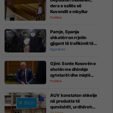
Deputetët mblidhen,
dera e sallës së
Kuvendit e mbyllur
Politikë
Pamje, Spanja
shkatërron rrjetin
gjigant të trafikimit të
emigrantëve dhe
Nga Bota
drogës në Mesdhe
Gjini: Sonte Kosovën e
shohin me dhimbje
qytetarët dhe miqtë
tanë, Kurti po ia qet
Politikë
faqen e zezë vendit
AUV konstaton shkelje
në produkte të
qumështit, urdhërohet
tërheqja nga tregu
Të Tjera