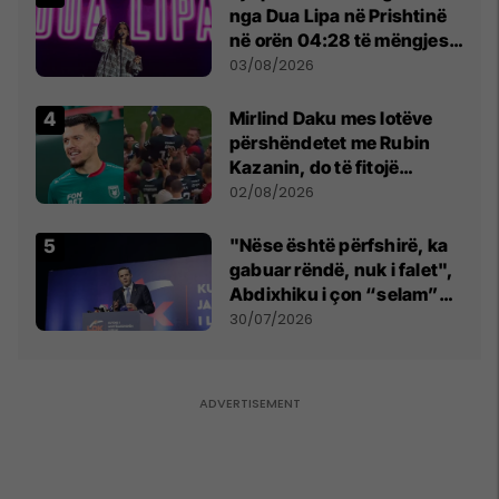
nga Dua Lipa në Prishtinë
në orën 04:28 të mëngjesit
- dhe bota digjitale serbe
03/08/2026
shpall gjendjen e luftës
Mirlind Daku mes lotëve
përshëndetet me Rubin
Kazanin, do të fitojë
miliona te Spartak Moska
02/08/2026
"Nëse është përfshirë, ka
gabuar rëndë, nuk i falet",
Abdixhiku i çon “selam”
Përparim Ramës
30/07/2026