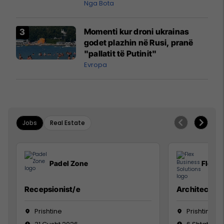
pazakontë
Nga Bota
Momenti kur droni ukrainas
godet plazhin në Rusi, pranë
"pallatit të Putinit"
Evropa
Jobs
Real Estate
Padel Zone
Flex B
Recepsionist/e
Architect
Prishtine
Prishtinë