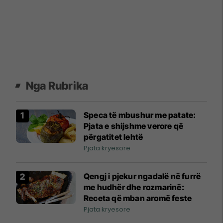
Nga Rubrika
Speca të mbushur me patate:
Pjata e shijshme verore që
përgatitet lehtë
Pjata kryesore
Qengj i pjekur ngadalë në furrë
me hudhër dhe rozmarinë:
Receta që mban aromë feste
Pjata kryesore