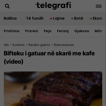
Ballina
Të fundit
Lajme
Botë
Ekono
Prishtina
Prizreni
Peja
Ferizaj
Gjakova
Mitrov
Stili
>
Kuzhina
>
Receta-gatimi
>
Pjata kryesore
Bifteku i gatuar në skarë me kafe
(video)