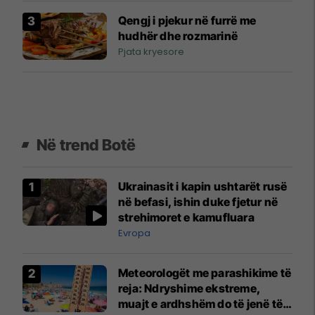
Qengj i pjekur në furrë me
hudhër dhe rozmarinë
Pjata kryesore
Në trend Botë
Ukrainasit i kapin ushtarët rusë
në befasi, ishin duke fjetur në
strehimoret e kamufluara
Evropa
Meteorologët me parashikime të
reja: Ndryshime ekstreme,
muajt e ardhshëm do të jenë të