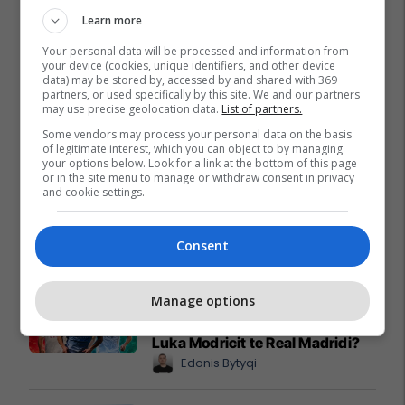
Learn more
Your personal data will be processed and information from
your device (cookies, unique identifiers, and other device
data) may be stored by, accessed by and shared with 369
partners, or used specifically by this site. We and our partners
may use precise geolocation data.
List of partners.
Some vendors may process your personal data on the basis
of legitimate interest, which you can object to by managing
your options below. Look for a link at the bottom of this page
or in the site menu to manage or withdraw consent in privacy
and cookie settings.
Consent
Promo
Reklamo këtu
Manage options
Si Bernardo Silva mund ta
dëshmojë vetën si pasuesi i
Luka Modricit te Real Madridi?
Edonis Bytyqi