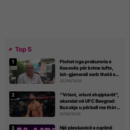
Top 5
Ftohet nga prokuroria e
Kosovës për krime lufte,
ish-gjenerali serb thotë se
dikush e tradhtoi në
02/08/2026
Beograd
“Vrisni, vrisni shqiptarët”,
skandal në UFC Beograd:
Buzukja u përball me thirrje
anti-shqiptare nga
01/08/2026
tribunat
Një pleskavicë e ngrënë