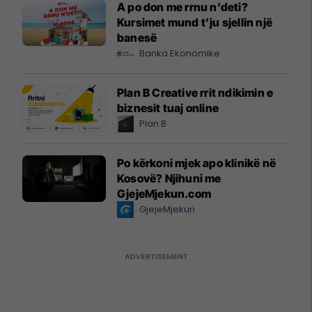
A po don me rrnu n’deti?
Kursimet mund t’ju sjellin një
banesë
Banka Ekonomike
Plan B Creative rrit ndikimin e
biznesit tuaj online
Plan B
Po kërkoni mjek apo klinikë në
Kosovë? Njihuni me
GjejeMjekun.com
GjejeMjekun