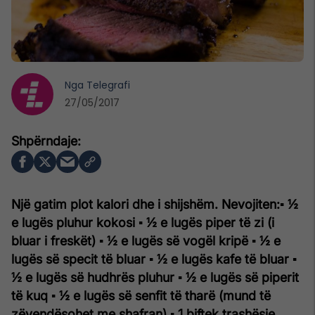
Nga
Telegrafi
27/05/2017
Një gatim plot kalori dhe i shijshëm.
Nevojiten:
▪ ½
e lugës pluhur kokosi
▪ ½ e lugës piper të zi (i
bluar i freskët)
▪ ½ e lugës së vogël kripë
▪ ½ e
lugës së specit të bluar
▪ ½ e lugës kafe të bluar
▪
½ e lugës së hudhrës pluhur
▪ ½ e lugës së piperit
të kuq
▪ ½ e lugës së senfit të tharë (mund të
zëvendësohet me shafran)
▪ 1 biftek trashësie