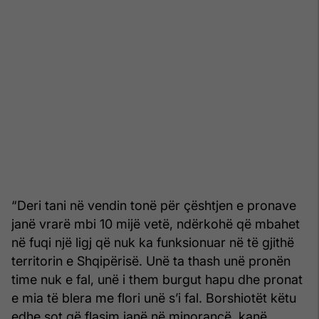
“Deri tani në vendin tonë për çështjen e pronave
janë vrarë mbi 10 mijë vetë, ndërkohë që mbahet
në fuqi një ligj që nuk ka funksionuar në të gjithë
territorin e Shqipërisë. Unë ta thash unë pronën
time nuk e fal, unë i them burgut hapu dhe pronat
e mia të blera me flori unë s’i fal. Borshiotët këtu
edhe sot që flasim janë në minorancë, kanë