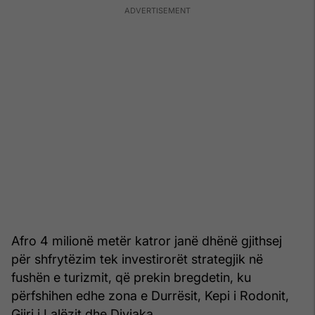
Afro 4 milionë metër katror janë dhënë gjithsej
për shfrytëzim tek investirorët strategjik në
fushën e turizmit, që prekin bregdetin, ku
përfshihen edhe zona e Durrësit, Kepi i Rodonit,
Gjiri i Lalëzit dhe Divjaka.