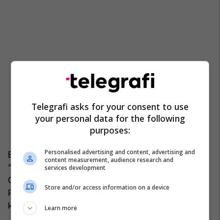
Telegrafi asks for your consent to use
your personal data for the following
purposes:
Personalised advertising and content, advertising and
Emra të tjerë afër qeverisë janë shpallur po ashtu
content measurement, audience research and
“investitor strategjik”. Rasti i aktorit të humorit
services development
Gazmend Paja, i cili ka marrë pjesë në fushatën e
Store and/or access information on a device
Partisë Socialiste. Paja ka fituar 133 mijë metër
katror në Dhërmi.
Learn more