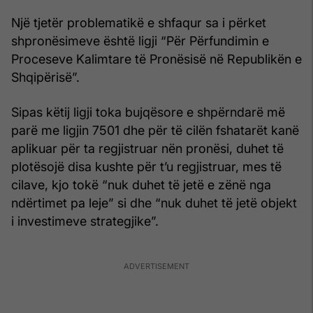
Një tjetër problematikë e shfaqur sa i përket
shpronësimeve është ligji “Për Përfundimin e
Proceseve Kalimtare të Pronësisë në Republikën e
Shqipërisë”.
Sipas këtij ligji toka bujqësore e shpërndarë më
parë me ligjin 7501 dhe për të cilën fshatarët kanë
aplikuar për ta regjistruar nën pronësi, duhet të
plotësojë disa kushte për t’u regjistruar, mes të
cilave, kjo tokë “nuk duhet të jetë e zënë nga
ndërtimet pa leje” si dhe “nuk duhet të jetë objekt
i investimeve strategjike”.