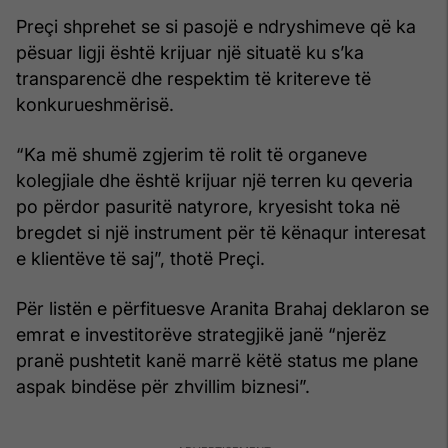
Preçi shprehet se si pasojë e ndryshimeve që ka
pësuar ligji është krijuar një situatë ku s’ka
transparencë dhe respektim të kritereve të
konkurueshmërisë.
“Ka më shumë zgjerim të rolit të organeve
kolegjiale dhe është krijuar një terren ku qeveria
po përdor pasuritë natyrore, kryesisht toka në
bregdet si një instrument për të kënaqur interesat
e klientëve të saj”, thotë Preçi.
Për listën e përfituesve Aranita Brahaj deklaron se
emrat e investitorëve strategjikë janë “njerëz
pranë pushtetit kanë marrë këtë status me plane
aspak bindëse për zhvillim biznesi”.