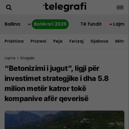
Ballina
Botërori 2026
Të fundit
Lajme
Prishtina
Prizreni
Peja
Ferizaj
Gjakova
Mitrov
Lajme
>
Shqipëri
“Betonizimi i jugut”, ligji për
investimet strategjike i dha 5.8
milion metër katror tokë
kompanive afër qeverisë