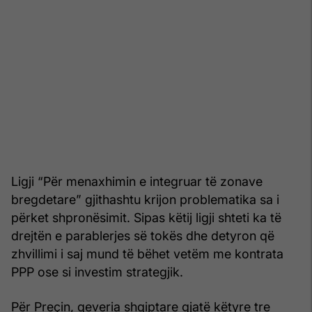
Ligji “Për menaxhimin e integruar të zonave
bregdetare” gjithashtu krijon problematika sa i
përket shpronësimit. Sipas këtij ligji shteti ka të
drejtën e parablerjes së tokës dhe detyron që
zhvillimi i saj mund të bëhet vetëm me kontrata
PPP ose si investim strategjik.
Për Preçin, qeveria shqiptare gjatë këtyre tre