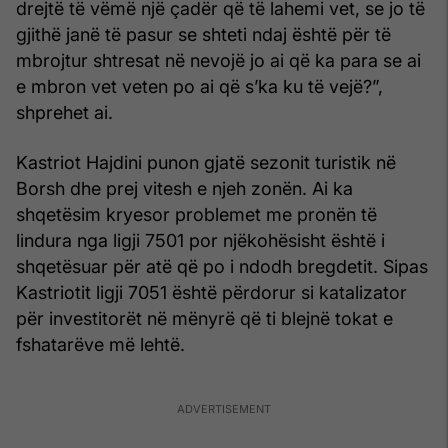
drejtë të vëmë një çadër që të lahemi vet, se jo të
gjithë janë të pasur se shteti ndaj është për të
mbrojtur shtresat në nevojë jo ai që ka para se ai
e mbron vet veten po ai që s’ka ku të vejë?”,
shprehet ai.
Kastriot Hajdini punon gjatë sezonit turistik në
Borsh dhe prej vitesh e njeh zonën. Ai ka
shqetësim kryesor problemet me pronën të
lindura nga ligji 7501 por njëkohësisht është i
shqetësuar për atë që po i ndodh bregdetit. Sipas
Kastriotit ligji 7051 është përdorur si katalizator
për investitorët në mënyrë që ti blejnë tokat e
fshatarëve më lehtë.