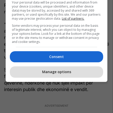
Your personal data will be processed and information from
Për ekspertët, zgjatja e afatit të ligjit shërbeu si
your device (cookies, unique identifiers, and other device
data) may be stored by, accessed by and shared with 369
mjet për t’i hapur rrugë njerëzve afër qeverisë.
partners, or used specifically by this site. We and our partners
may use precise geolocation data.
List of partners.
“Rasti më emblematik është rasti i zgjatjes së
Some vendors may process your personal data on the basis
of legitimate interest, which you can object to by managing
afatit të ligjit për investimet strategjike që i hapi
your options below. Look for a link at the bottom of this page
rrugën disa oligarkëve, disa klientëve të qeverisë
or in the site menu to manage or withdraw consent in privacy
and cookie settings.
e deri tek anëtarëve të qeverisë dhe familjarëve të
tyre”, u shpreh Zef Preçi, duke iu referuar
Consent
vendimeve të dhëna pas zgjatjes së afatit.
Sipas Preçit, ligji është problematik për faktin se
Manage options
favorizon një grusht njerëzish të afërt me
qeverinë, ndërkohë që nuk sjell impakt për
interesin publik dhe ekonominë e vendit.