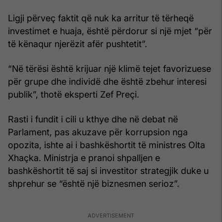
Ligji përveç faktit që nuk ka arritur të tërheqë
investimet e huaja, është përdorur si një mjet “për
të kënaqur njerëzit afër pushtetit”.
“Në tërësi është krijuar një klimë tejet favorizuese
për grupe dhe individë dhe është zbehur interesi
publik”, thotë eksperti Zef Preçi.
Rasti i fundit i cili u kthye dhe në debat në
Parlament, pas akuzave për korrupsion nga
opozita, ishte ai i bashkëshortit të ministres Olta
Xhaçka. Ministrja e pranoi shpalljen e
bashkëshortit të saj si investitor strategjik duke u
shprehur se “është një biznesmen serioz”.