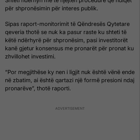
Shteti ndërhyn me të njëjtën procedurë që ndiqet
për shpronësimin për interes publik.
Sipas raport-monitorimit të Qëndresës Qytetare
qeveria thotë se nuk ka pasur raste ku shteti të
këtë ndërhyrë për shpronësim, pasi investitorët
kanë gjetur konsensus me pronarët për pronat ku
zhvillohet investimi.
“Por megjithëse ky nen i ligjit nuk është vënë ende
në zbatim, ai është qartazi një formë presioni ndaj
pronarëve”, thotë raporti.