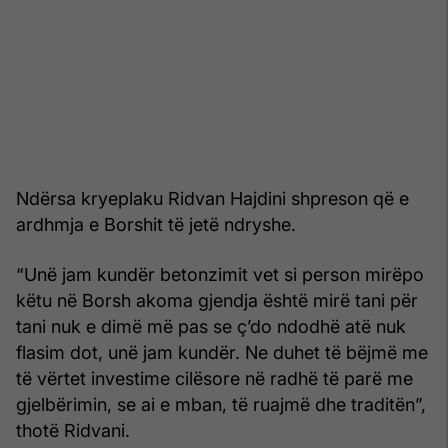
Ndërsa kryeplaku Ridvan Hajdini shpreson që e
ardhmja e Borshit të jetë ndryshe.
“Unë jam kundër betonzimit vet si person mirëpo
këtu në Borsh akoma gjendja është mirë tani për
tani nuk e dimë më pas se ç’do ndodhë atë nuk
flasim dot, unë jam kundër. Ne duhet të bëjmë me
të vërtet investime cilësore në radhë të parë me
gjelbërimin, se ai e mban, të ruajmë dhe traditën”,
thotë Ridvani.