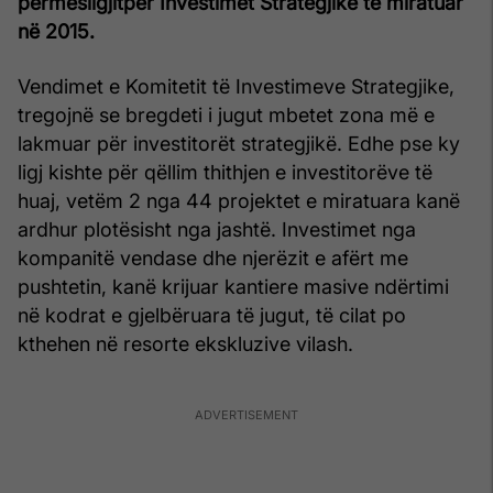
përmesligjitpër Investimet Strategjike të miratuar
në 2015.
Vendimet e Komitetit të Investimeve Strategjike,
tregojnë se bregdeti i jugut mbetet zona më e
lakmuar për investitorët strategjikë. Edhe pse ky
ligj kishte për qëllim thithjen e investitorëve të
huaj, vetëm 2 nga 44 projektet e miratuara kanë
ardhur plotësisht nga jashtë. Investimet nga
kompanitë vendase dhe njerëzit e afërt me
pushtetin, kanë krijuar kantiere masive ndërtimi
në kodrat e gjelbëruara të jugut, të cilat po
kthehen në resorte ekskluzive vilash.