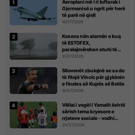
Aeroplani më i ri luftarak i
Gjermanisë u ngrit për herë
të parë në qiell
16/07/2026
Kosova nën alarmin e kuq
të ESTOFEX,
paralajmërohen stuhi të
fuqishme me breshër dhe
21/07/2026
erëra të forta
Sllovenët zbulojnë se sa do
të fitojë Vincic për gjykimin
e finales së Kupës së Botës
18/07/2026
Vëllai i vogël i Yamalit është
sërish tema kryesore e
rrjeteve sociale - vodhi
vëmendjen pas finales së
20/07/2026
Kupës së Botës