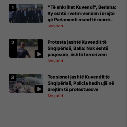
“Të shkrihet Kuvendi”, Berisha:
Ky është i vetmi vendim i drejtë
që Parlamenti mund të marrë
sot
Shqipëri
Protesta jashtë Kuvendit të
Shqipërisë, Balla: Nuk është
paqësore, është terrorizëm
Shqipëri
Tensionet jashtë Kuvendit të
Shqipërisë, Policia hedh ujë në
drejtim të protestuesve
Shqipëri