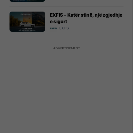
EXFIS – Katër stinë, një zgjedhje
e sigurt
EXFIS