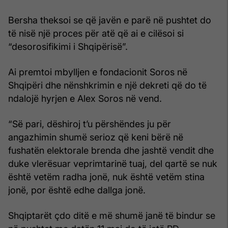
Bersha theksoi se që javën e parë në pushtet do
të nisë një proces për atë që ai e cilësoi si
“desorosifikimi i Shqipërisë”.
Ai premtoi mbylljen e fondacionit Soros në
Shqipëri dhe nënshkrimin e një dekreti që do të
ndalojë hyrjen e Alex Soros në vend.
“Së pari, dëshiroj t’u përshëndes ju për
angazhimin shumë serioz që keni bërë në
fushatën elektorale brenda dhe jashtë vendit dhe
duke vlerësuar veprimtarinë tuaj, del qartë se nuk
është vetëm radha jonë, nuk është vetëm stina
jonë, por është edhe dallga jonë.
Shqiptarët çdo ditë e më shumë janë të bindur se