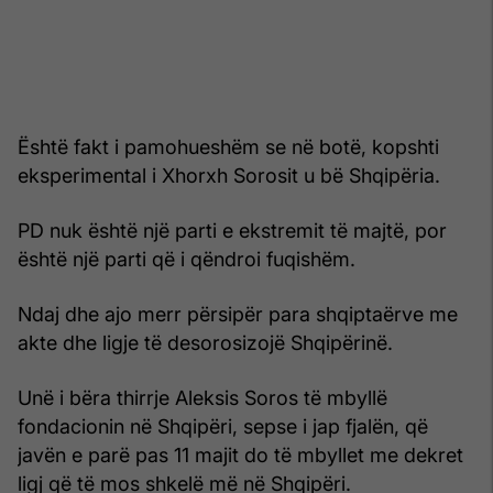
Është fakt i pamohueshëm se në botë, kopshti
eksperimental i Xhorxh Sorosit u bë Shqipëria.
PD nuk është një parti e ekstremit të majtë, por
është një parti që i qëndroi fuqishëm.
Ndaj dhe ajo merr përsipër para shqiptaërve me
akte dhe ligje të desorosizojë Shqipërinë.
Unë i bëra thirrje Aleksis Soros të mbyllë
fondacionin në Shqipëri, sepse i jap fjalën, që
javën e parë pas 11 majit do të mbyllet me dekret
ligj që të mos shkelë më në Shqipëri.