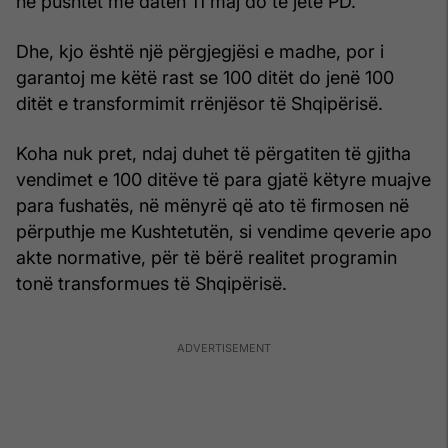
në pushtet me datën 11 maj do të jetë PD.
Dhe, kjo është një përgjegjësi e madhe, por i
garantoj me këtë rast se 100 ditët do jenë 100
ditët e transformimit rrënjësor të Shqipërisë.
Koha nuk pret, ndaj duhet të përgatiten të gjitha
vendimet e 100 ditëve të para gjatë këtyre muajve
para fushatës, në mënyrë që ato të firmosen në
përputhje me Kushtetutën, si vendime qeverie apo
akte normative, për të bërë realitet programin
tonë transformues të Shqipërisë.