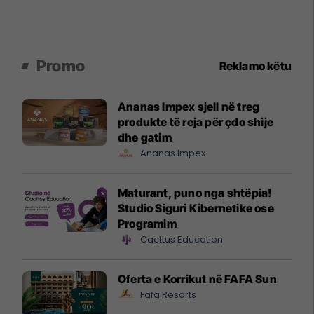
Promo
Reklamo këtu
Ananas Impex sjell në treg
produkte të reja për çdo shije
dhe gatim
Ananas Impex
Maturant, puno nga shtëpia!
Studio Siguri Kibernetike ose
Programim
Cacttus Education
Oferta e Korrikut në FAFA Sun
Fafa Resorts