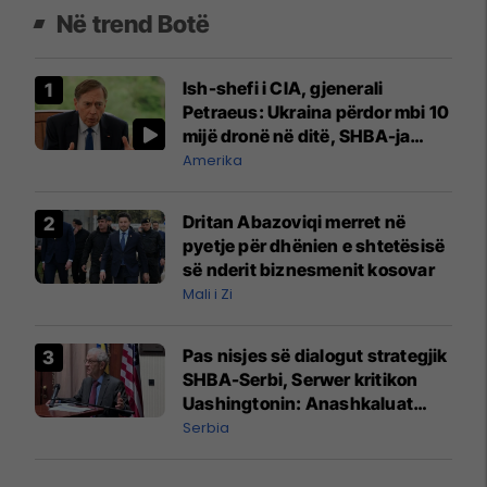
Në trend Botë
Ish-shefi i CIA, gjenerali
Petraeus: Ukraina përdor mbi 10
mijë dronë në ditë, SHBA-ja
mbetet shumë prapa në
Amerika
prodhim
Dritan Abazoviqi merret në
pyetje për dhënien e shtetësisë
së nderit biznesmenit kosovar
Mali i Zi
Pas nisjes së dialogut strategjik
SHBA-Serbi, Serwer kritikon
Uashingtonin: Anashkaluat
Banjskën, sulmin ndaj KFOR-it
Serbia
dhe rrëmbimin e Policëve të
Kosovës