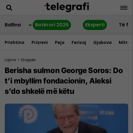
Ballina
Botërori 2026
Eksperti
Të fu
Prishtina
Prizreni
Peja
Ferizaj
Gjakova
Mitrov
Lajme
>
Shqipëri
Berisha sulmon George Soros: Do
t’i mbyllim fondacionin, Aleksi
s’do shkelë më këtu