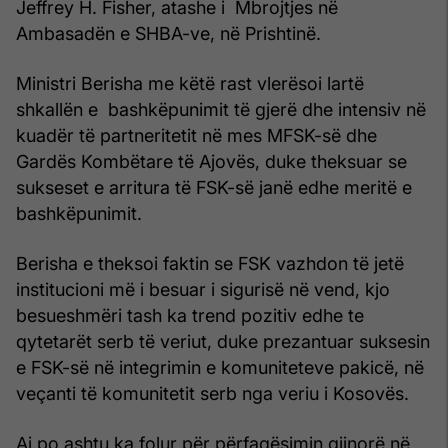
Jeffrey H. Fisher, atashe i Mbrojtjes në
Ambasadën e SHBA-ve, në Prishtinë.
Ministri Berisha me këtë rast vlerësoi lartë
shkallën e bashkëpunimit të gjerë dhe intensiv në
kuadër të partneritetit në mes MFSK-së dhe
Gardës Kombëtare të Ajovës, duke theksuar se
sukseset e arritura të FSK-së janë edhe meritë e
bashkëpunimit.
Berisha e theksoi faktin se FSK vazhdon të jetë
institucioni më i besuar i sigurisë në vend, kjo
besueshmëri tash ka trend pozitiv edhe te
qytetarët serb të veriut, duke prezantuar suksesin
e FSK-së në integrimin e komuniteteve pakicë, në
veçanti të komunitetit serb nga veriu i Kosovës.
Ai po ashtu ka folur për përfaqësimin gjinorë në