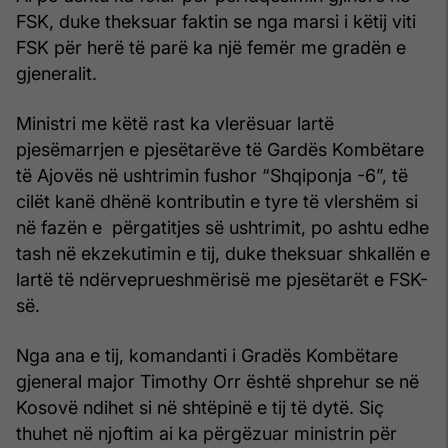
FSK, duke theksuar faktin se nga marsi i këtij viti
FSK për herë të parë ka një femër me gradën e
gjeneralit.
Ministri me këtë rast ka vlerësuar lartë
pjesëmarrjen e pjesëtarëve të Gardës Kombëtare
të Ajovës në ushtrimin fushor “Shqiponja -6”, të
cilët kanë dhënë kontributin e tyre të vlershëm si
në fazën e përgatitjes së ushtrimit, po ashtu edhe
tash në ekzekutimin e tij, duke theksuar shkallën e
lartë të ndërveprueshmërisë me pjesëtarët e FSK-
së.
Nga ana e tij, komandanti i Gradës Kombëtare
gjeneral major Timothy Orr është shprehur se në
Kosovë ndihet si në shtëpinë e tij të dytë. Siç
thuhet në njoftim ai ka përgëzuar ministrin për