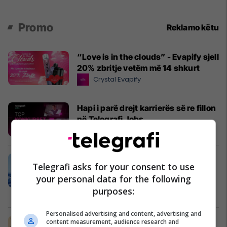
Promo
Reklamo këtu
“Love is in the clouds” - Evapify sjell
20% zbritje vetëm më 14 shkurt
Crystal Evapify
Hapi i parë drejt karrierës së re fillon
në Telegrafi Jobs
Telegrafi Jobs
Festoni Pavarësinë e Kosovës buzë
Telegrafi asks for your consent to use
Adriatikut - pushime duke filluar
your personal data for the following
nga 82 euro për person
purposes:
Fafa Resort
Personalised advertising and content, advertising and
Kafshata frutash që fëmijët i
content measurement, audience research and