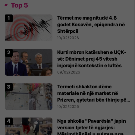
Top 5
Tërmet me magnitudë 4.8
godet Kosovën, epiqendra në
Shtërpcë
10/02/2026
Kurti mbron katërshen e UÇK-
së: Dënimet prej 45 vitesh
injorojnë kontekstin e luftës
09/02/2026
Tërmeti shkakton dëme
materiale në një market në
Prizren, qytetari bën thirrje për
qetësi dhe solidaritet
10/02/2026
Nga shkolla "Pavarësia" japin
version tjetër të ngjarjes:
Mësimdhënësi u sulmua nga 10