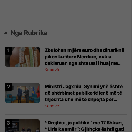
Nga Rubrika
Zbulohen mijëra euro dhe dinarë në
pikën kufitare Merdare, nuk u
deklaruan nga shtetasi i huaj me
vendbanim në Kosovë
Kosovë
Ministri Jagxhiu: Synimi ynë është
që shërbimet publike të jenë më të
thjeshta dhe më të shpejta për
qytetarët
Kosovë
“Drejtësi, jo politikë” më 17 Shkurt,
“Liria ka emër”: Gjithçka është gati