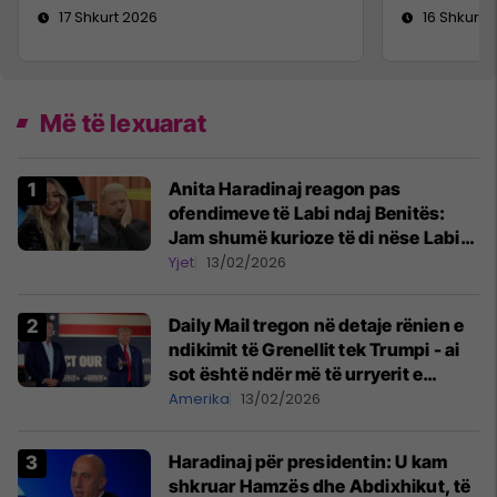
17 Shkurt 2026
16 Shkurt 
Më të lexuarat
Anita Haradinaj reagon pas
ofendimeve të Labi ndaj Benitës:
Jam shumë kurioze të di nëse Labit
ia kanë paguar botoxin sponsorët
Yjet
13/02/2026
Daily Mail tregon në detaje rënien e
ndikimit të Grenellit tek Trumpi - ai
sot është ndër më të urryerit e
shefes së stafit të presidentit
Amerika
13/02/2026
amerikan
Haradinaj për presidentin: U kam
shkruar Hamzës dhe Abdixhikut, të