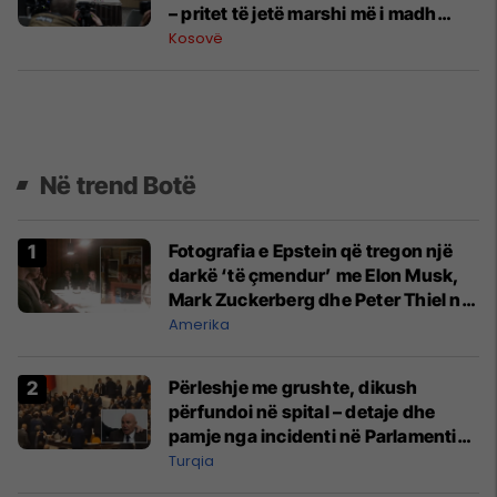
– pritet të jetë marshi më i madh
qytetar në historinë e vendit
Kosovë
Në trend Botë
Fotografia e Epstein që tregon një
darkë ‘të çmendur’ me Elon Musk,
Mark Zuckerberg dhe Peter Thiel në
vitin 2015
Amerika
Përleshje me grushte, dikush
përfundoi në spital – detaje dhe
pamje nga incidenti në Parlamentin
e Turqisë
Turqia