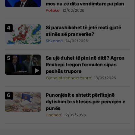
mos na zë dita vendimtare pa plan
Politikë
12/02/2026
Si parashikohet të jetë moti gjatë
stinës së pranverës?
Shkencë
14/02/2026
Sa ujë duhet të pini në ditë? Agron
Rexhepi tregon formulën sipas
peshës trupore
Gjendjet shëndetësore
13/02/2026
Punonjësit e shtetit përfitojnë
dyfishim të shtesës për përvojën e
punës
Financa
12/02/2026