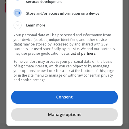
services development
shijojnë kudo: Një qasje e re për t’i
ushqyer fëmijët me frutat, pa
Store and/or access information on a device
presion
Yoomi Bites
Learn more
Your personal data will be processed and information from
your device (cookies, unique identifiers, and other device
data) may be stored by, accessed by and shared with 369
partners, or used specifically by this site. We and our partners
may use precise geolocation data.
List of partners.
Some vendors may process your personal data on the basis
of legitimate interest, which you can object to by managing
your options below. Look for a link at the bottom of this page
or in the site menu to manage or withdraw consent in privacy
and cookie settings.
Consent
Manage options