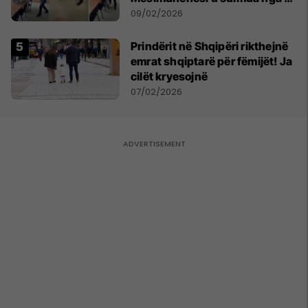
nxënës, reagoi në vetëmbrojtje
09/02/2026
Prindërit në Shqipëri rikthejnë
emrat shqiptarë për fëmijët! Ja
cilët kryesojnë
07/02/2026