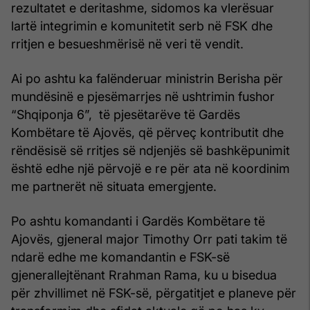
rezultatet e deritashme, sidomos ka vlerësuar
lartë integrimin e komunitetit serb në FSK dhe
rritjen e besueshmërisë në veri të vendit.
Ai po ashtu ka falënderuar ministrin Berisha për
mundësinë e pjesëmarrjes në ushtrimin fushor
“Shqiponja 6”, të pjesëtarëve të Gardës
Kombëtare të Ajovës, që përveç kontributit dhe
rëndësisë së rritjes së ndjenjës së bashkëpunimit
është edhe një përvojë e re për ata në koordinim
me partnerët në situata emergjente.
Po ashtu komandanti i Gardës Kombëtare të
Ajovës, gjeneral major Timothy Orr pati takim të
ndarë edhe me komandantin e FSK-së
gjenerallejtënant Rrahman Rama, ku u bisedua
për zhvillimet në FSK-së, përgatitjet e planeve për