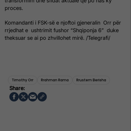
transformim dhe sfidat aktuale që po has ky
proces.
Komandanti i FSK-së e njoftoi gjeneralin Orr për
rrjedhat e ushtrimit fushor “Shqiponja 6” duke
theksuar se ai po zhvillohet mirë. /Telegrafi/
Timothy Orr
Rrahman Rama
Rrustem Berisha