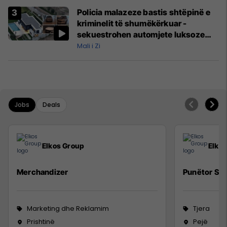
Policia malazeze bastis shtëpinë e
kriminelit të shumëkërkuar -
sekuestrohen automjete luksoze
dhe para të gatshme
Mali i Zi
Jobs
Deals
Elkos Group
Elko
Merchandizer
Punëtor Sig
Marketing dhe Reklamim
Tjera
Prishtinë
Pejë