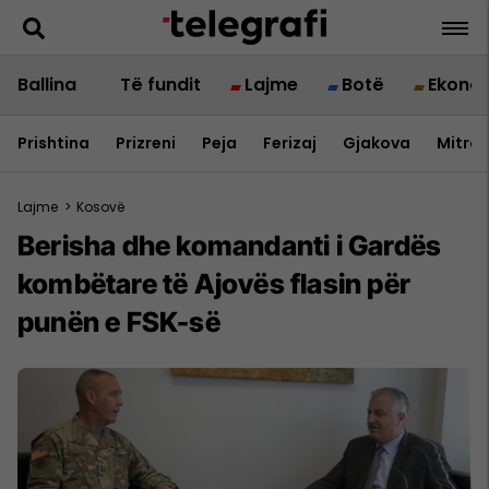
Ballina
Të fundit
Lajme
Botë
Ekono
Prishtina
Prizreni
Peja
Ferizaj
Gjakova
Mitrov
Lajme
>
Kosovë
Berisha dhe komandanti i Gardës
kombëtare të Ajovës flasin për
punën e FSK-së