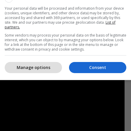
ër kishte ndodhur po ashtu mes Rizës e Sekiraçës.
Your personal data will be processed and information from your device
(cookies, unique identifiers, and other device data) may be stored by,
ishte vrarë polici Riza. Atë e ka vrarë Arben
accessed by and shared with 369 partners, or used specifically by this
site. We and our partners may use precise geolocation data.
List of
ia thotë se vrasjen e ka urdhëruar Enver Sekiraça.
partners.
nuar më 30 vjet burgim. Prokuroria ka akuzuar
Some vendors may process your personal data on the basis of legitimate
interest, which you can object to by managing your options below. Look
je të vrasjes së policit Riza.
for a link at the bottom of this page or in the site menu to manage or
withdraw consent in privacy and cookie settings.
aq është vrarë në Incidentin e Kumanovës.
Manage options
Consent