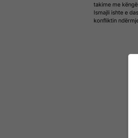
takime me këngëta
Ismajli ishte e d
konfliktin ndërmj