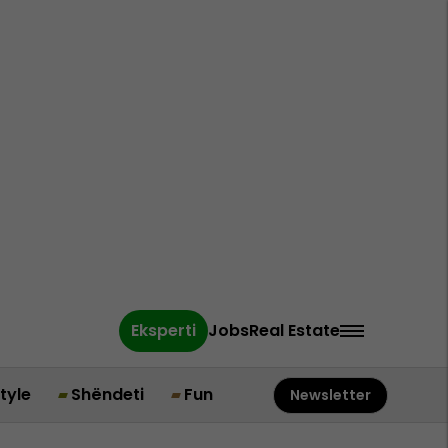
Eksperti
Jobs
Real Estate
style
Shëndeti
Fun
Newsletter