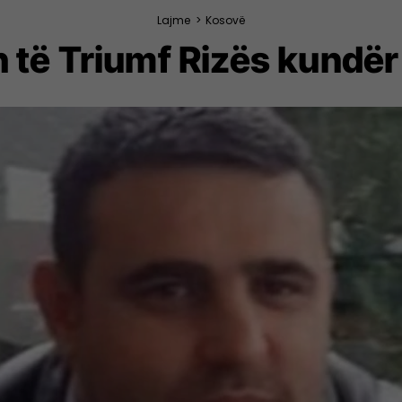
Lajme
>
Kosovë
h të Triumf Rizës kundë