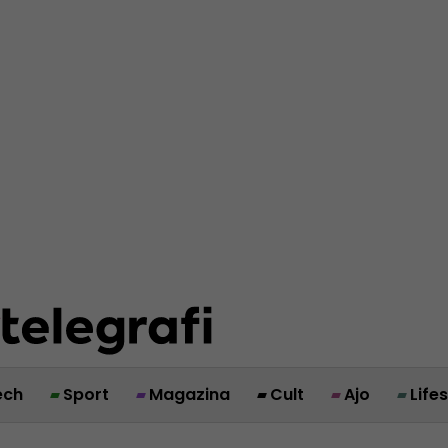
ech
Sport
Magazina
Cult
Ajo
Life