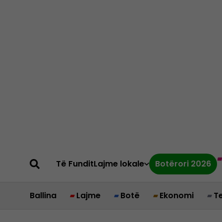
Të Fundit
Lajme lokale
Botërori 2026
Ballina
Lajme
Botë
Ekonomi
T