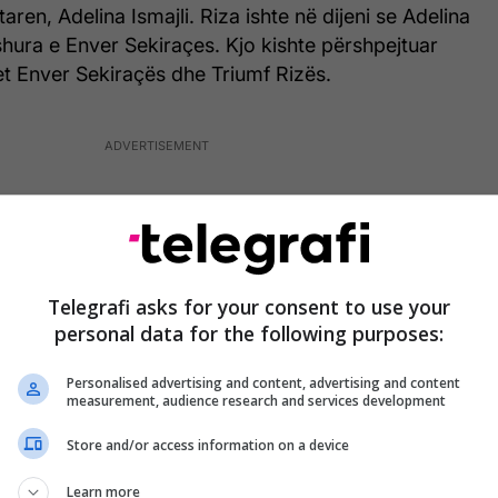
ren, Adelina Ismajli. Riza ishte në dijeni se Adelina
ashura e Enver Sekiraçes. Kjo kishte përshpejtuar
et Enver Sekiraçës dhe Triumf Rizës.
Telegrafi asks for your consent to use your
personal data for the following purposes:
Personalised advertising and content, advertising and content
measurement, audience research and services development
Store and/or access information on a device
Learn more