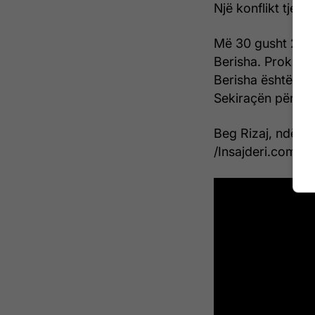
Një konflikt tjet
Më 30 gusht 2007 
Berisha. Prokuror
Berisha është dë
Sekiraçën për nxit
Beg Rizaj, ndërk
/Insajderi.com/