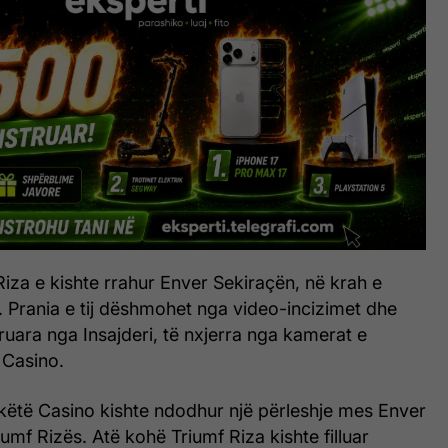
iza e kishte rrahur Enver Sekiraçën, në krah e
. Prania e tij dëshmohet nga video-incizimet dhe
uruara nga Insajderi, të nxjerra nga kamerat e
 Casino.
 këtë Casino kishte ndodhur një përleshje mes Enver
umf Rizës. Atë kohë Triumf Riza kishte filluar