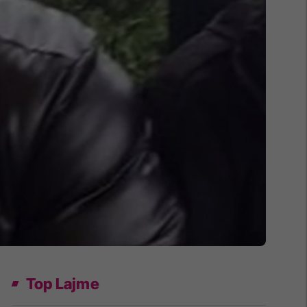
Top Lajme