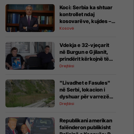
Koci: Serbia ka shtuar
kontrollet ndaj
kosovarëve, kujdes –
kontrollohen edhe
Kosovë
telefonat
Vdekja e 32-vjeçarit
në Burgun e Gjilanit,
prindërit kërkojnë të
dinë shkakun e ai
Drejtësi
mbetet mister tash e
dy vite
"Livadhet e Fasules"
në Serbi, lokacion i
dyshuar për varrezë
masive
Drejtësi
Republikani amerikan
falënderon publikisht