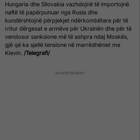
Hungaria dhe Sllovakia vazhdojnë të importojnë
naftë të papërpunuar nga Rusia dhe
kundërshtojnë përpjekjet ndërkombëtare për të
rritur dërgesat e armëve për Ukrainën dhe për të
vendosur sanksione më të ashpra ndaj Moskës,
gjë që ka sjellë tensione në marrëdhëniet me
Kievin.
/Telegrafi/