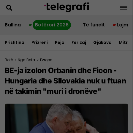
Ballina
Botërori 2026
Të fundit
Lajme
Prishtina
Prizreni
Peja
Ferizaj
Gjakova
Mitrov
Botë
>
Nga Bota
>
Evropa
BE-ja izolon Orbanin dhe Ficon -
Hungaria dhe Sllovakia nuk u ftuan
në takimin "muri i dronëve"