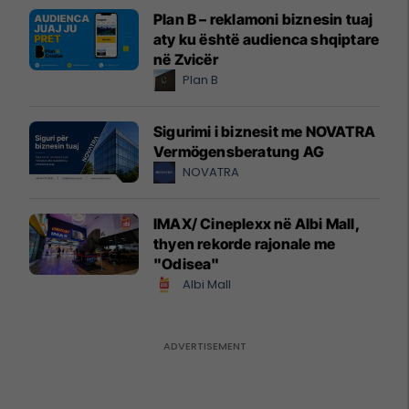
Plan B – reklamoni biznesin tuaj
aty ku është audienca shqiptare
në Zvicër
Plan B
Sigurimi i biznesit me NOVATRA
Vermögensberatung AG
NOVATRA
IMAX/ Cineplexx në Albi Mall,
thyen rekorde rajonale me
"Odisea"
Albi Mall