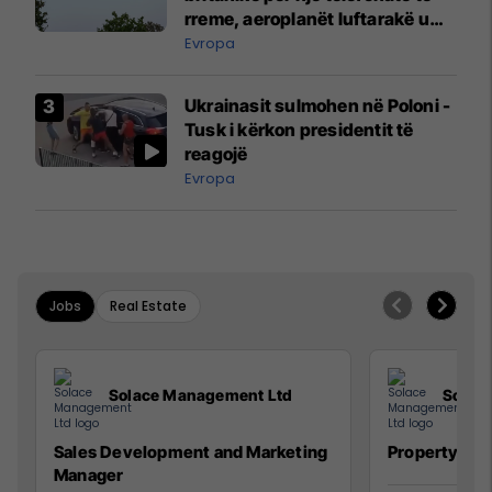
rreme, aeroplanët luftarakë u
ngritën në ajër për të
Evropa
interceptuar fluturaken e Qatar
Airways që po shkonte drejt
Ukrainasit sulmohen në Poloni -
Mançesterit
Tusk i kërkon presidentit të
reagojë
Evropa
Jobs
Real Estate
Solace Management Ltd
Solac
Sales Development and Marketing
Property Ma
Manager