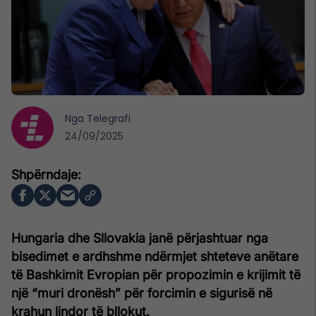
Nga
Telegrafi
24/09/2025
Hungaria dhe Sllovakia janë përjashtuar nga
bisedimet e ardhshme ndërmjet shteteve anëtare
të Bashkimit Evropian për propozimin e krijimit të
një “muri dronësh” për forcimin e sigurisë në
krahun lindor të bllokut.