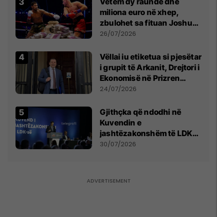
Vetëm dy raunde dhe
miliona euro në xhep,
zbulohet sa fituan Joshua
e Prenga
26/07/2026
Vëllai iu etiketua si pjesëtar
i grupit të Arkanit, Drejtori i
Ekonomisë në Prizren
mohon pretendimet
24/07/2026
Gjithçka që ndodhi në
Kuvendin e
jashtëzakonshëm të LDK-
së
30/07/2026