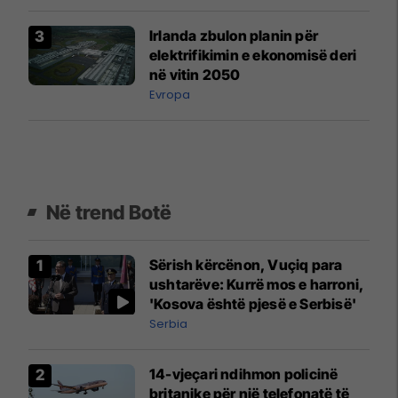
Irlanda zbulon planin për
elektrifikimin e ekonomisë deri
në vitin 2050
Evropa
Në trend Botë
Sërish kërcënon, Vuçiq para
ushtarëve: Kurrë mos e harroni,
'Kosova është pjesë e Serbisë'
Serbia
14-vjeçari ndihmon policinë
britanike për një telefonatë të