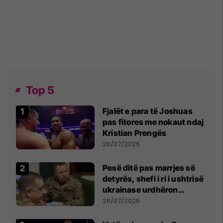
Top 5
Fjalët e para të Joshuas
pas fitores me nokaut ndaj
Kristian Prengës
26/07/2026
Pesë ditë pas marrjes së
detyrës, shefi i ri i ushtrisë
ukrainase urdhëron
kontroll të madh
26/07/2026