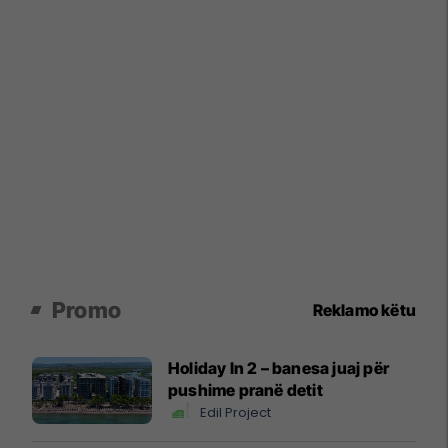
Promo
Reklamo këtu
Holiday In 2 – banesa juaj për
pushime pranë detit
Edil Project