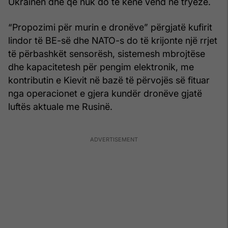
Ukrainën dhe që nuk do të kenë vend në tryezë.
“Propozimi për murin e dronëve” përgjatë kufirit
lindor të BE-së dhe NATO-s do të krijonte një rrjet
të përbashkët sensorësh, sistemesh mbrojtëse
dhe kapacitetesh për pengim elektronik, me
kontributin e Kievit në bazë të përvojës së fituar
nga operacionet e gjera kundër dronëve gjatë
luftës aktuale me Rusinë.