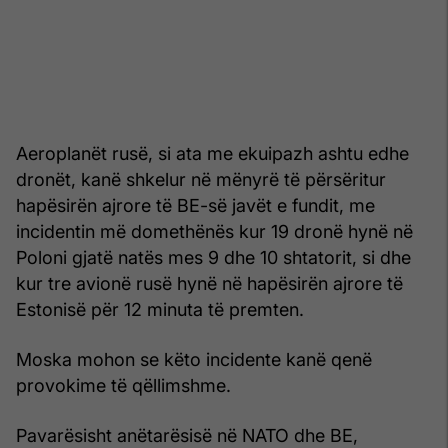
Aeroplanët rusë, si ata me ekuipazh ashtu edhe
dronët, kanë shkelur në mënyrë të përsëritur
hapësirën ajrore të BE-së javët e fundit, me
incidentin më domethënës kur 19 dronë hynë në
Poloni gjatë natës mes 9 dhe 10 shtatorit, si dhe
kur tre avionë rusë hynë në hapësirën ajrore të
Estonisë për 12 minuta të premten.
Moska mohon se këto incidente kanë qenë
provokime të qëllimshme.
Pavarësisht anëtarësisë në NATO dhe BE,