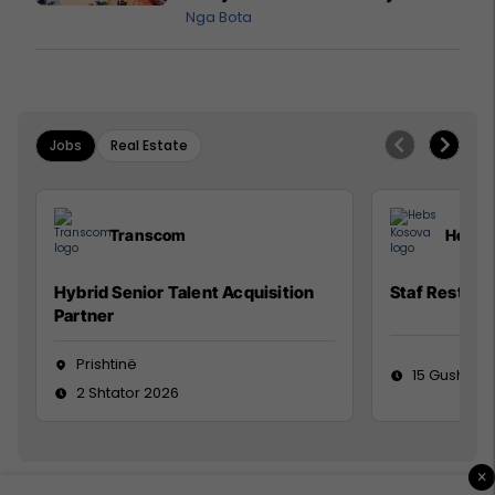
pazakontë
Nga Bota
Jobs
Real Estate
Transcom
Hebs 
Hybrid Senior Talent Acquisition
Staf Restora
Partner
Prishtinë
15 Gusht 20
2 Shtator 2026
×