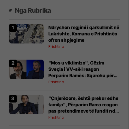
Nga Rubrika
Ndryshon regjimi i qarkullimit në
Lakrishte, Komuna e Prishtinës
ofron shpjegime
Prishtina
"Mos u viktimizo", Gëzim
Sveçla i VV-së i reagon
Përparim Ramës: Sqarohu për
mesazhet
Prishtina
"Çnjerëzore, është prekur edhe
familja", Përparim Rama reagon
pas pretendimeve të fundit ndaj
tij dhe kabinetit
Prishtina