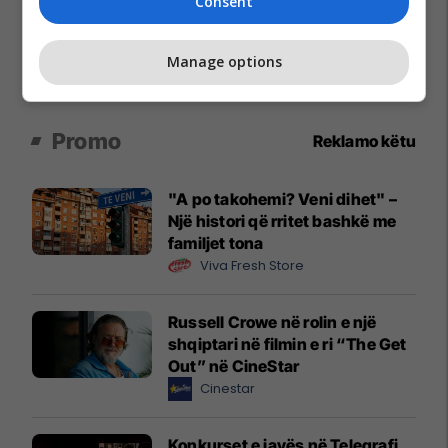
Consent
Manage options
Promo
Reklamo këtu
"A po takohemi? Veni dihet" –
Një histori që rritet bashkë me
familjet tona
Viva Fresh Store
Russell Crowe në rolin e një
shqiptari në filmin e ri “The Get
Out” në CineStar
Cinestar
Konkurset e javës në Telegrafi