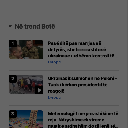
Në trend Botë
Pesë ditë pas marrjes së
detyrës, shefi i ri i ushtrisë
ukrainase urdhëron kontroll të
madh
Evropa
Ukrainasit sulmohen në Poloni -
Tusk i kërkon presidentit të
reagojë
Evropa
Meteorologët me parashikime të
reja: Ndryshime ekstreme,
muajt e ardhshëm do të jenë të