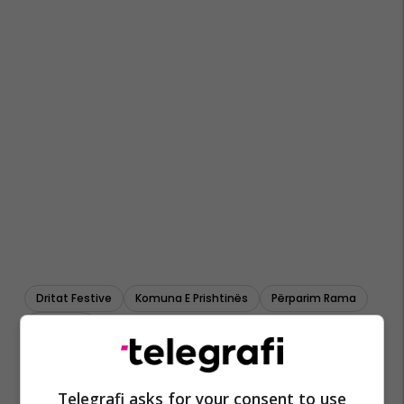
Dritat Festive
Komuna E Prishtinës
Përparim Rama
Dekorimi
Telegrafi asks for your consent to use