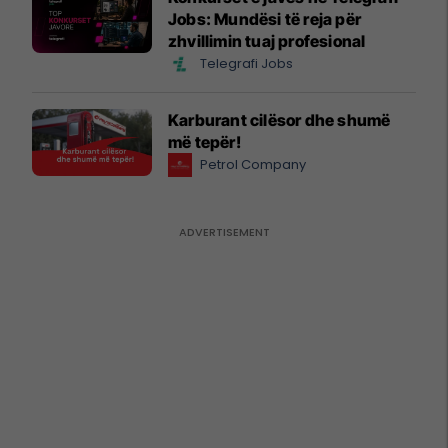
Jobs: Mundësi të reja për
zhvillimin tuaj profesional
Telegrafi Jobs
Karburant cilësor dhe shumë
më tepër!
Petrol Company