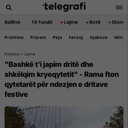
Ballina
Të fundit
Lajme
Botë
Ekono
Prishtina
Prizreni
Peja
Ferizaj
Gjakova
Mitrov
Prishtina
>
Lajme
"Bashkë t'i japim dritë dhe
shkëlqim kryeqytetit" - Rama fton
qytetarët për ndezjen e dritave
festive