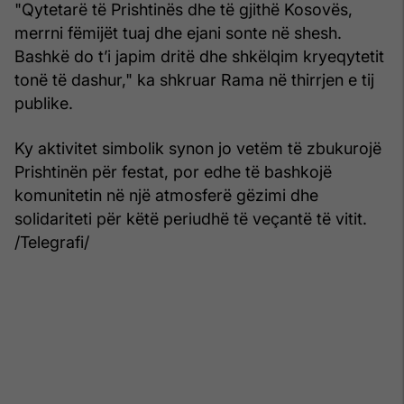
"Qytetarë të Prishtinës dhe të gjithë Kosovës,
merrni fëmijët tuaj dhe ejani sonte në shesh.
Bashkë do t’i japim dritë dhe shkëlqim kryeqytetit
tonë të dashur," ka shkruar Rama në thirrjen e tij
publike.
Ky aktivitet simbolik synon jo vetëm të zbukurojë
Prishtinën për festat, por edhe të bashkojë
komunitetin në një atmosferë gëzimi dhe
solidariteti për këtë periudhë të veçantë të vitit.
/Telegrafi/