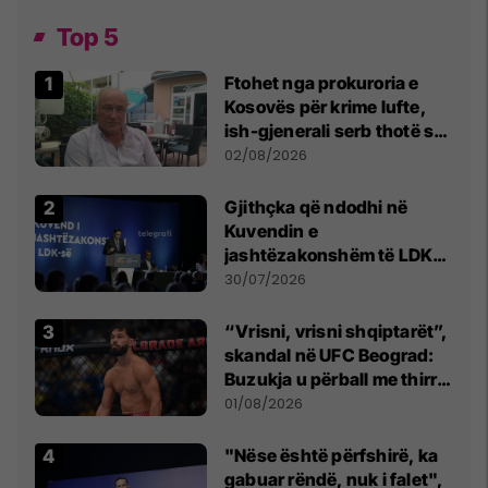
Top 5
Ftohet nga prokuroria e
Kosovës për krime lufte,
ish-gjenerali serb thotë se
dikush e tradhtoi në
02/08/2026
Beograd
Gjithçka që ndodhi në
Kuvendin e
jashtëzakonshëm të LDK-
së
30/07/2026
“Vrisni, vrisni shqiptarët”,
skandal në UFC Beograd:
Buzukja u përball me thirrje
anti-shqiptare nga
01/08/2026
tribunat
"Nëse është përfshirë, ka
gabuar rëndë, nuk i falet",