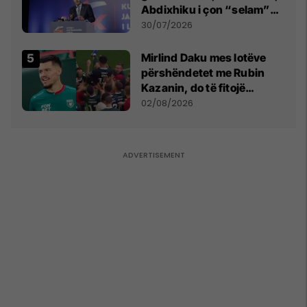
Abdixhiku i çon “selam”
Përparim Ramës
30/07/2026
Mirlind Daku mes lotëve
përshëndetet me Rubin
Kazanin, do të fitojë
miliona te Spartak Moska
02/08/2026