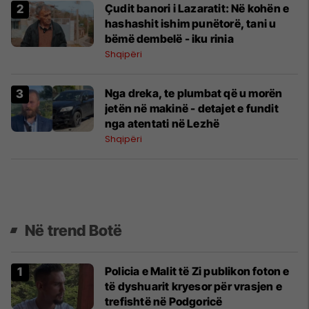
Çudit banori i Lazaratit: Në kohën e
hashashit ishim punëtorë, tani u
bëmë dembelë - iku rinia
Shqipëri
Nga dreka, te plumbat që u morën
jetën në makinë - detajet e fundit
nga atentati në Lezhë
Shqipëri
Në trend Botë
Policia e Malit të Zi publikon foton e
të dyshuarit kryesor për vrasjen e
trefishtë në Podgoricë