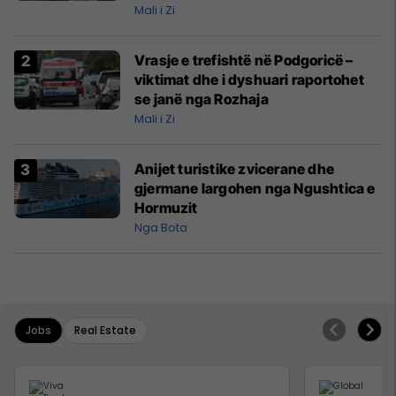
Mali i Zi
Vrasje e trefishtë në Podgoricë –
viktimat dhe i dyshuari raportohet
se janë nga Rozhaja
Mali i Zi
Anijet turistike zvicerane dhe
gjermane largohen nga Ngushtica e
Hormuzit
Nga Bota
Jobs
Real Estate