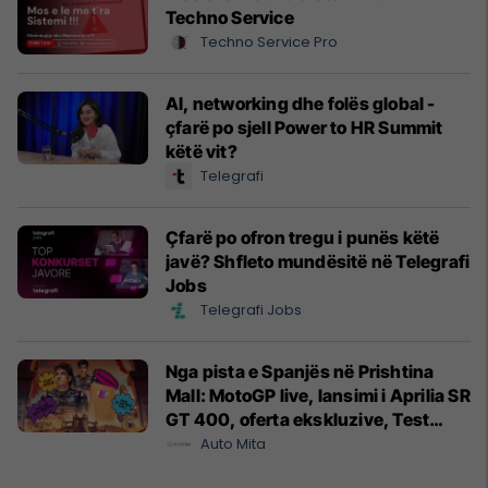
Techno Service
Techno Service Pro
AI, networking dhe folës global -
çfarë po sjell Power to HR Summit
këtë vit?
Telegrafi
Çfarë po ofron tregu i punës këtë
javë? Shfleto mundësitë në Telegrafi
Jobs
Telegrafi Jobs
Nga pista e Spanjës në Prishtina
Mall: MotoGP live, lansimi i Aprilia SR
GT 400, oferta ekskluzive, Test
Drive dhe dhurata nga Ventoro
Auto Mita
Motors!