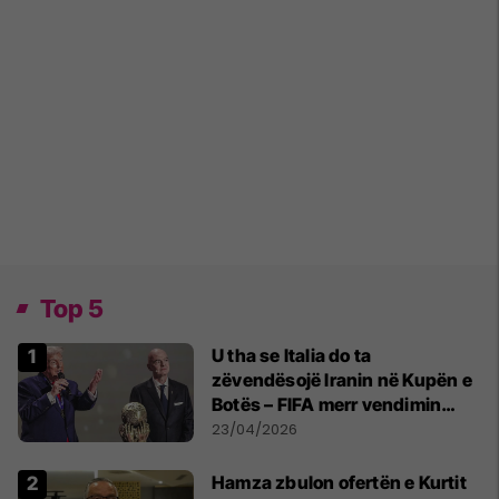
Top 5
U tha se Italia do ta
zëvendësojë Iranin në Kupën e
Botës – FIFA merr vendimin
përfundimtar
23/04/2026
Hamza zbulon ofertën e Kurtit