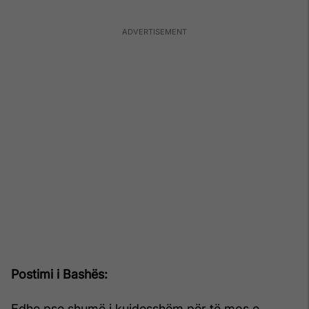
Postimi i Bashës:
Edhe pse shumë i kujdesshëm për të mos e