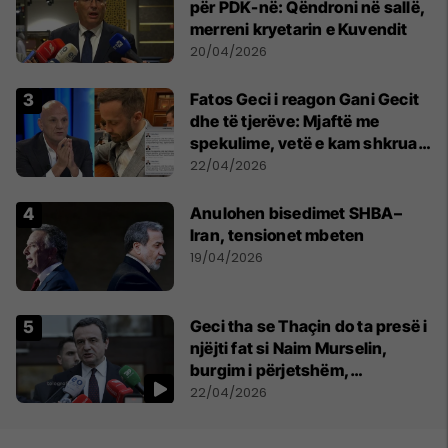
për PDK-në: Qëndroni në sallë,
merreni kryetarin e Kuvendit
20/04/2026
Fatos Geci i reagon Gani Gecit
dhe të tjerëve: Mjaftë me
spekulime, vetë e kam shkruar
fjalimin në mënyrë spontane
22/04/2026
Anulohen bisedimet SHBA–
Iran, tensionet mbeten
19/04/2026
Geci tha se Thaçin do ta presë i
njëjti fat si Naim Murselin,
burgim i përjetshëm,
deklarohet Kurti
22/04/2026