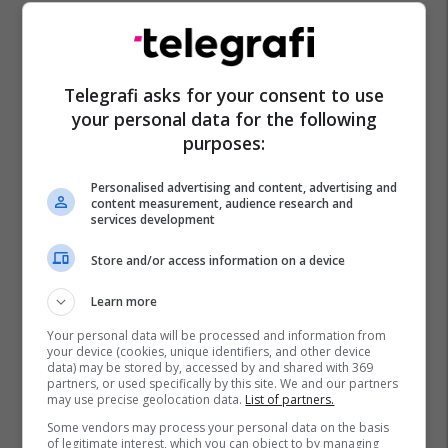
Telegrafi asks for your consent to use
your personal data for the following
purposes:
Lulzim Basha
Odihr
Zgjedhjet Lokale Në Shqipëri
Personalised advertising and content, advertising and
content measurement, audience research and
services development
Store and/or access information on a device
Learn more
Your personal data will be processed and information from
your device (cookies, unique identifiers, and other device
data) may be stored by, accessed by and shared with 369
partners, or used specifically by this site. We and our partners
may use precise geolocation data.
List of partners.
Some vendors may process your personal data on the basis
of legitimate interest, which you can object to by managing