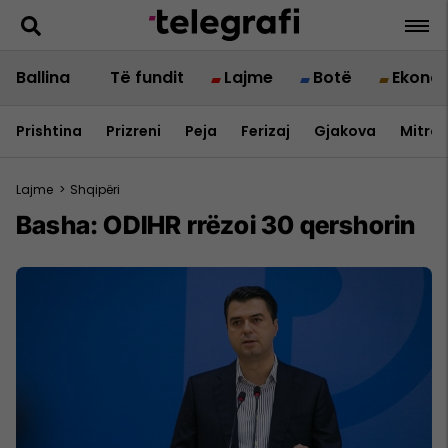
Ballina
Të fundit
Lajme
Botë
Ekono
Prishtina
Prizreni
Peja
Ferizaj
Gjakova
Mitrov
Lajme
>
Shqipëri
Basha: ODIHR rrëzoi 30 qershorin