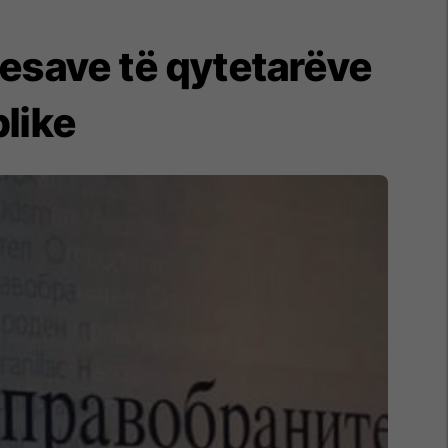
nkesave të qytetarëve
like