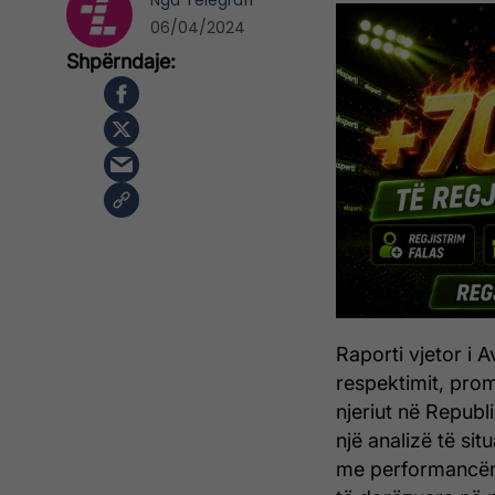
Nga
Telegrafi
06/04/2024
Raporti vjetor i A
respektimit, prom
njeriut në Republ
një analizë të sit
me performancën 