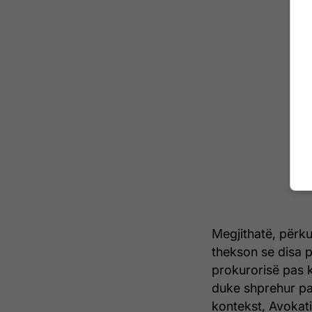
Megjithatë, përku
thekson se disa 
prokurorisë pas 
duke shprehur pa
kontekst, Avokati