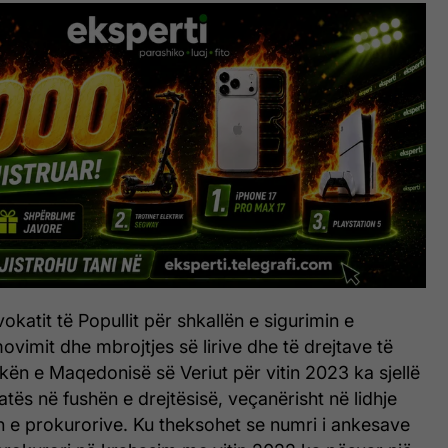
vokatit të Popullit për shkallën e sigurimin e
ovimit dhe mbrojtjes së lirive dhe të drejtave të
ikën e Maqedonisë së Veriut për vitin 2023 ka sjellë
uatës në fushën e drejtësisë, veçanërisht në lidhje
e prokurorive. Ku theksohet se numri i ankesave