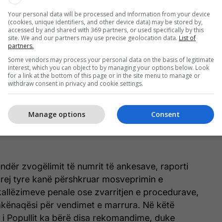
Your personal data will be processed and information from your device
(cookies, unique identifiers, and other device data) may be stored by,
accessed by and shared with 369 partners, or used specifically by this
site. We and our partners may use precise geolocation data.
List of
partners.
Some vendors may process your personal data on the basis of legitimate
interest, which you can object to by managing your options below. Look
for a link at the bottom of this page or in the site menu to manage or
withdraw consent in privacy and cookie settings.
Manage options
Consent
ndër zvogëlimit të numrit të ankesave, raporti
prej tyre kanë përshkruar mosveprimin e
kallëzimeve penale ose zvarritjen e procedurave,
kënaqësi për vendimet e marrura. Në këtë
 i Popullit ka bërë disa rekomandime, duke