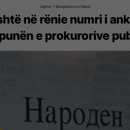
Lajme
>
Maqedonia e Veriut
Është në rënie numri i a
 punën e prokurorive pub