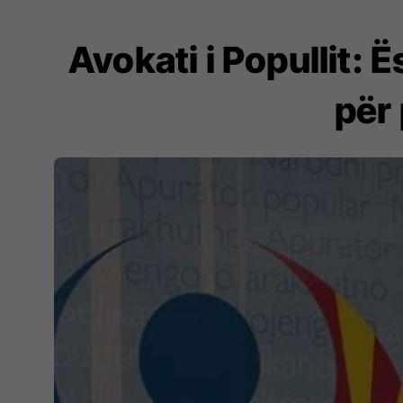
Avokati i Popullit: 
për