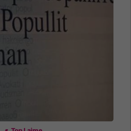
Top Lajme