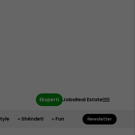
Eksperti
Jobs
Real Estate
style
Shëndeti
Fun
Newsletter