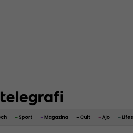
ech
Sport
Magazina
Cult
Ajo
Life