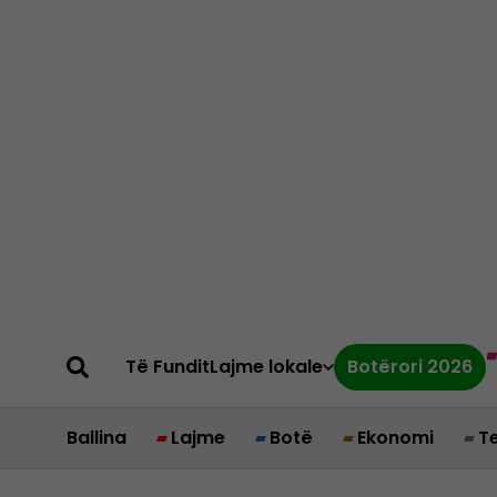
Të Fundit
Lajme lokale
Botërori 2026
Ballina
Lajme
Botë
Ekonomi
T