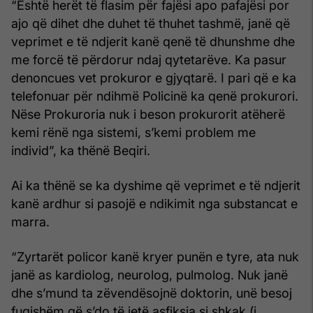
“Është herët të flasim për fajësi apo pafajësi por
ajo që dihet dhe duhet të thuhet tashmë, janë që
veprimet e të ndjerit kanë qenë të dhunshme dhe
me forcë të përdorur ndaj qytetarëve. Ka pasur
denoncues vet prokuror e gjyqtarë. I pari që e ka
telefonuar për ndihmë Policinë ka qenë prokurori.
Nëse Prokuroria nuk i beson prokurorit atëherë
kemi rënë nga sistemi, s’kemi problem me
individ”, ka thënë Beqiri.
Ai ka thënë se ka dyshime që veprimet e të ndjerit
kanë ardhur si pasojë e ndikimit nga substancat e
marra.
“Zyrtarët policor kanë kryer punën e tyre, ata nuk
janë as kardiolog, neurolog, pulmolog. Nuk janë
dhe s’mund ta zëvendësojnë doktorin, unë besoj
fuqishëm që s’do të jetë asfiksia si shkak (i