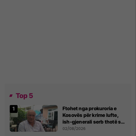
Top 5
Ftohet nga prokuroria e
Kosovës për krime lufte,
ish-gjenerali serb thotë se
dikush e tradhtoi në
02/08/2026
Beograd