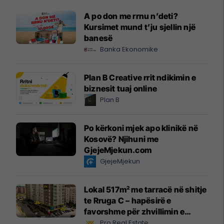
A po don me rrnu n’deti?
Kursimet mund t’ju sjellin një
banesë
Banka Ekonomike
Plan B Creative rrit ndikimin e
biznesit tuaj online
Plan B
Po kërkoni mjek apo klinikë në
Kosovë? Njihuni me
GjejeMjekun.com
GjejeMjekun
Lokal 517m² me tarracë në shitje
te Rruga C – hapësirë e
favorshme për zhvillimin e
biznesit #15796
Pro Real Estate