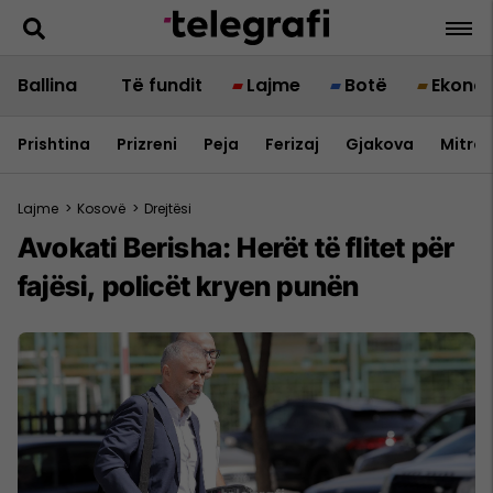
Ballina
Të fundit
Lajme
Botë
Ekono
Prishtina
Prizreni
Peja
Ferizaj
Gjakova
Mitrov
Lajme
>
Kosovë
>
Drejtësi
Avokati Berisha: Herët të flitet për
fajësi, policët kryen punën