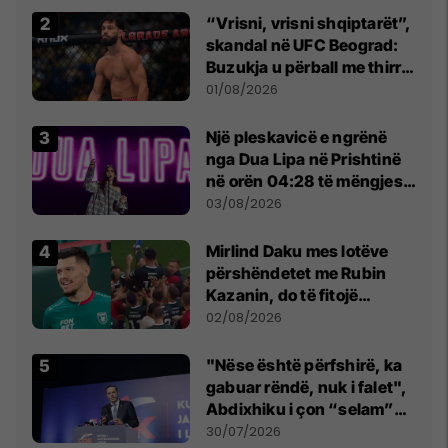
“Vrisni, vrisni shqiptarët”,
skandal në UFC Beograd:
Buzukja u përball me thirrje
anti-shqiptare nga
01/08/2026
tribunat
Një pleskavicë e ngrënë
nga Dua Lipa në Prishtinë
në orën 04:28 të mëngjesit
- dhe bota digjitale serbe
03/08/2026
shpall gjendjen e luftës
Mirlind Daku mes lotëve
përshëndetet me Rubin
Kazanin, do të fitojë
miliona te Spartak Moska
02/08/2026
"Nëse është përfshirë, ka
gabuar rëndë, nuk i falet",
Abdixhiku i çon “selam”
Përparim Ramës
30/07/2026