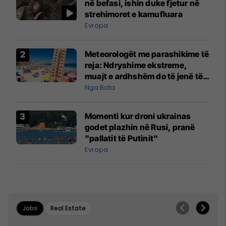
në befasi, ishin duke fjetur në
strehimoret e kamufluara
Evropa
Meteorologët me parashikime të
reja: Ndryshime ekstreme,
muajt e ardhshëm do të jenë të
pazakontë
Nga Bota
Momenti kur droni ukrainas
godet plazhin në Rusi, pranë
"pallatit të Putinit"
Evropa
Jobs
Real Estate