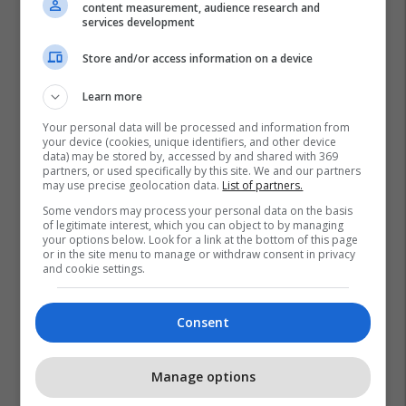
content measurement, audience research and
services development
Store and/or access information on a device
Learn more
Police
Lipjan
Besnik Berisha
Agon Zejnullahu
Your personal data will be processed and information from
your device (cookies, unique identifiers, and other device
Vrasja
data) may be stored by, accessed by and shared with 369
partners, or used specifically by this site. We and our partners
may use precise geolocation data.
List of partners.
Some vendors may process your personal data on the basis
of legitimate interest, which you can object to by managing
your options below. Look for a link at the bottom of this page
or in the site menu to manage or withdraw consent in privacy
and cookie settings.
Consent
Manage options