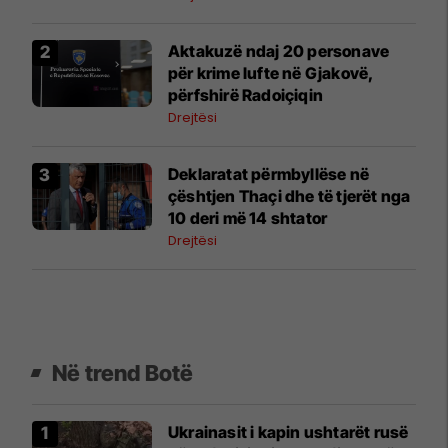
Aktakuzë ndaj 20 personave
për krime lufte në Gjakovë,
përfshirë Radoiçiqin
Drejtësi
Deklaratat përmbyllëse në
çështjen Thaçi dhe të tjerët nga
10 deri më 14 shtator
Drejtësi
Në trend Botë
Ukrainasit i kapin ushtarët rusë