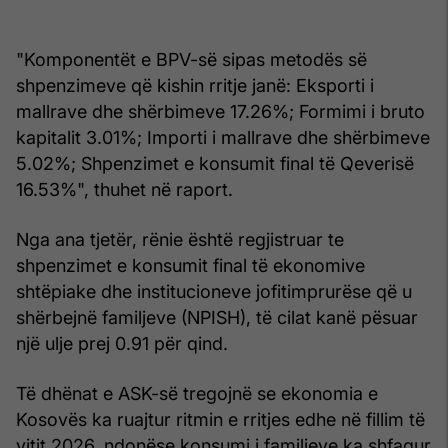
"Komponentët e BPV-së sipas metodës së
shpenzimeve që kishin rritje janë: Eksporti i
mallrave dhe shërbimeve 17.26%; Formimi i bruto
kapitalit 3.01%; Importi i mallrave dhe shërbimeve
5.02%; Shpenzimet e konsumit final të Qeverisë
16.53%", thuhet në raport.
Nga ana tjetër, rënie është regjistruar te
shpenzimet e konsumit final të ekonomive
shtëpiake dhe institucioneve jofitimprurëse që u
shërbejnë familjeve (NPISH), të cilat kanë pësuar
një ulje prej 0.91 për qind.
Të dhënat e ASK-së tregojnë se ekonomia e
Kosovës ka ruajtur ritmin e rritjes edhe në fillim të
vitit 2026, ndonëse konsumi i familjeve ka shfaqur