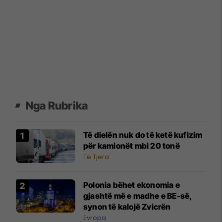
Nga Rubrika
Të dielën nuk do të ketë kufizim
për kamionët mbi 20 tonë
Të Tjera
Polonia bëhet ekonomia e
gjashtë më e madhe e BE-së,
synon të kalojë Zvicrën
Evropa