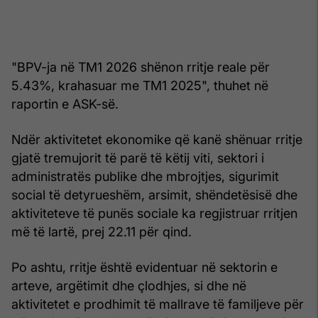
"BPV-ja në TM1 2026 shënon rritje reale për
5.43%, krahasuar me TM1 2025", thuhet në
raportin e ASK-së.
Ndër aktivitetet ekonomike që kanë shënuar rritje
gjatë tremujorit të parë të këtij viti, sektori i
administratës publike dhe mbrojtjes, sigurimit
social të detyrueshëm, arsimit, shëndetësisë dhe
aktiviteteve të punës sociale ka regjistruar rritjen
më të lartë, prej 22.11 për qind.
Po ashtu, rritje është evidentuar në sektorin e
arteve, argëtimit dhe çlodhjes, si dhe në
aktivitetet e prodhimit të mallrave të familjeve për