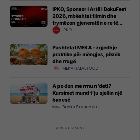
IPKO, Sponsor i Artë i DokuFest
2026, mbështet filmin dhe
frymëzon gjeneratën e re të
krijuesve
IPKO
Pashtetat MEKA - zgjedhje
praktike për mëngjes, piknik
dhe rrugë
MEKA HALAL FOOD
A po don me rrnu n’deti?
Kursimet mund t’ju sjellin një
banesë
Banka Ekonomike