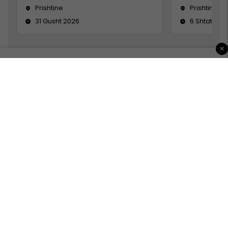
Prishtine
Prishtinë
31 Gusht 2026
6 Shtator 2
×