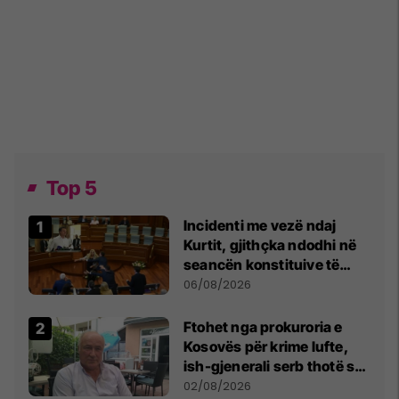
Top 5
Incidenti me vezë ndaj
Kurtit, gjithçka ndodhi në
seancën konstituive të
Kuvendit
06/08/2026
Ftohet nga prokuroria e
Kosovës për krime lufte,
ish-gjenerali serb thotë se
dikush e tradhtoi në
02/08/2026