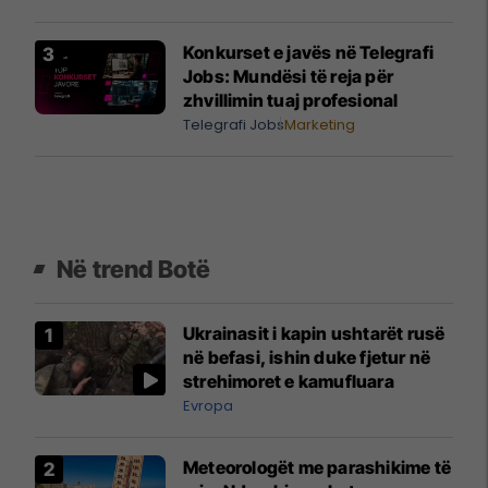
Konkurset e javës në Telegrafi
Jobs: Mundësi të reja për
zhvillimin tuaj profesional
Telegrafi Jobs
Marketing
Në trend Botë
Ukrainasit i kapin ushtarët rusë
në befasi, ishin duke fjetur në
strehimoret e kamufluara
Evropa
Meteorologët me parashikime të