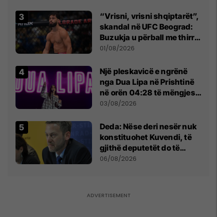
Beograd
“Vrisni, vrisni shqiptarët”,
skandal në UFC Beograd:
Buzukja u përball me thirrje
anti-shqiptare nga
01/08/2026
tribunat
Një pleskavicë e ngrënë
nga Dua Lipa në Prishtinë
në orën 04:28 të mëngjesit
- dhe bota digjitale serbe
03/08/2026
shpall gjendjen e luftës
Deda: Nëse deri nesër nuk
konstituohet Kuvendi, të
gjithë deputetët do të
bëjnë shkelje të rëndë
06/08/2026
kushtetuese