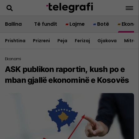
Ballina
Të fundit
Lajme
Botë
Ekono
Prishtina
Prizreni
Peja
Ferizaj
Gjakova
Mitrov
Ekonomi
ASK publikon raportin, kush po e
mban gjallë ekonominë e Kosovës