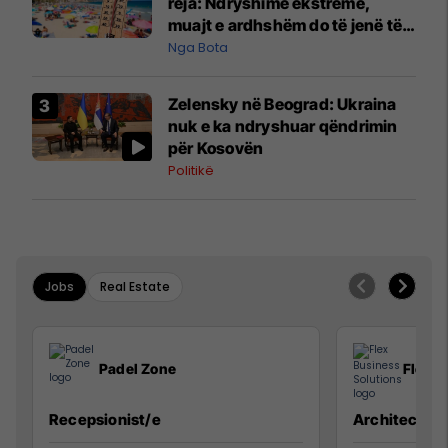
reja: Ndryshime ekstreme,
muajt e ardhshëm do të jenë të
pazakontë
Nga Bota
Zelensky në Beograd: Ukraina
nuk e ka ndryshuar qëndrimin
për Kosovën
Politikë
Jobs
Real Estate
Padel Zone
Flex B
Recepsionist/e
Architect