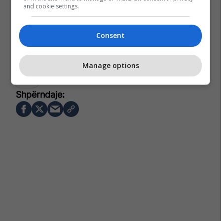
and cookie settings.
Consent
Manage options
Gostivari
Izet Mexhiti
Aleanca Për Shqiptarët - Ash
Çairi