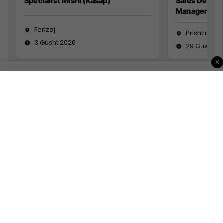
Specialist Mishi (Kasap)
Sales Devel
Manager
Ferizaj
Prishtinë
3 Gusht 2026
29 Gusht 2
×