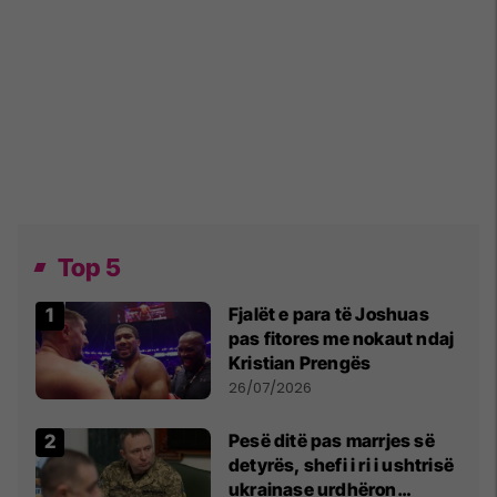
Top 5
Fjalët e para të Joshuas
pas fitores me nokaut ndaj
Kristian Prengës
26/07/2026
Pesë ditë pas marrjes së
detyrës, shefi i ri i ushtrisë
ukrainase urdhëron