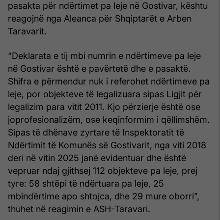
pasakta për ndërtimet pa leje në Gostivar, kështu
reagojnë nga Aleanca për Shqiptarët e Arben
Taravarit.
“Deklarata e tij mbi numrin e ndërtimeve pa leje
në Gostivar është e pavërtetë dhe e pasaktë.
Shifra e përmendur nuk i referohet ndërtimeve pa
leje, por objekteve të legalizuara sipas Ligjit për
legalizim para vitit 2011. Kjo përzierje është ose
joprofesionalizëm, ose keqinformim i qëllimshëm.
Sipas të dhënave zyrtare të Inspektoratit të
Ndërtimit të Komunës së Gostivarit, nga viti 2018
deri në vitin 2025 janë evidentuar dhe është
vepruar ndaj gjithsej 112 objekteve pa leje, prej
tyre: 58 shtëpi të ndërtuara pa leje, 25
mbindërtime apo shtojca, dhe 29 mure oborri”,
thuhet në reagimin e ASH-Taravari.