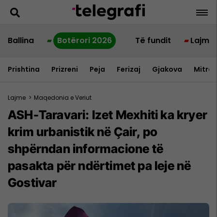
Ballina
Botërori 2026
Të fundit
Lajme
Prishtina
Prizreni
Peja
Ferizaj
Gjakova
Mitrov
Lajme
>
Maqedonia e Veriut
ASH-Taravari: Izet Mexhiti ka kryer
krim urbanistik në Çair, po
shpërndan informacione të
pasakta për ndërtimet pa leje në
Gostivar