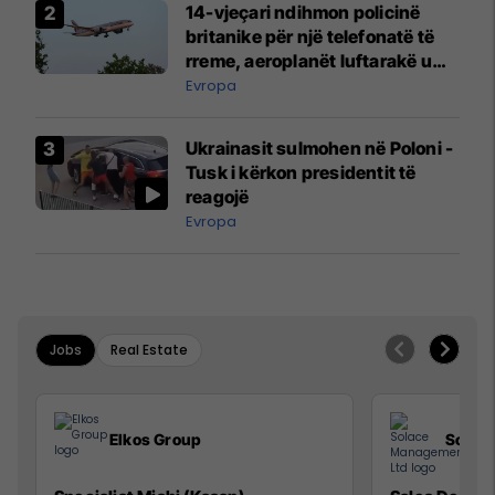
14-vjeçari ndihmon policinë
britanike për një telefonatë të
rreme, aeroplanët luftarakë u
ngritën në ajër për të
Evropa
interceptuar fluturaken e Qatar
Airways që po shkonte drejt
Ukrainasit sulmohen në Poloni -
Mançesterit
Tusk i kërkon presidentit të
reagojë
Evropa
Jobs
Real Estate
Elkos Group
Solac