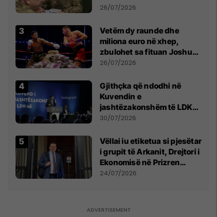
kontroll të madh
26/07/2026
Vetëm dy raunde dhe
miliona euro në xhep,
zbulohet sa fituan Joshua
e Prenga
26/07/2026
Gjithçka që ndodhi në
Kuvendin e
jashtëzakonshëm të LDK-
së
30/07/2026
Vëllai iu etiketua si pjesëtar
i grupit të Arkanit, Drejtori i
Ekonomisë në Prizren
mohon pretendimet
24/07/2026