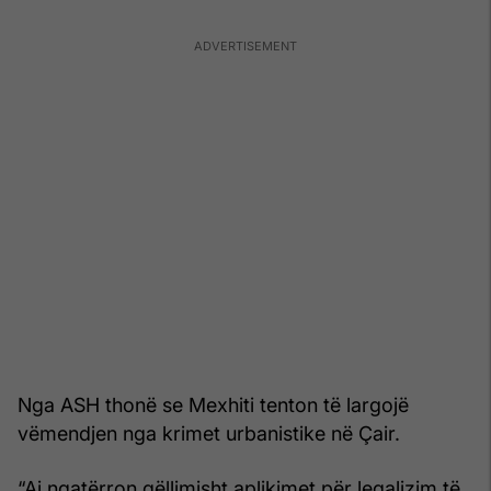
Nga ASH thonë se Mexhiti tenton të largojë
vëmendjen nga krimet urbanistike në Çair.
“Ai ngatërron qëllimisht aplikimet për legalizim të