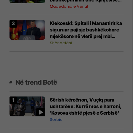
së mirë RMV-Serbi
Maqedonia e Veriut
Klekovski: Spitali i Manastirit ka
siguruar pajisje bashkëkohore
mjekësore në vlerë prej mbi
30,4 milionë denarë
Shëndetësi
Në trend Botë
Sërish kërcënon, Vuçiq para
ushtarëve: Kurrë mos e harroni,
'Kosova është pjesë e Serbisë'
Serbia