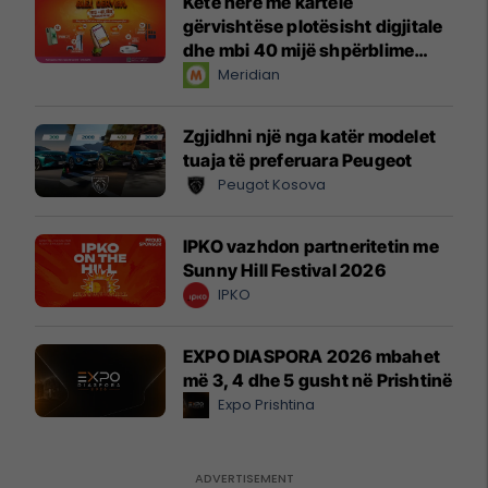
Këtë herë me kartelë
gërvishtëse plotësisht digjitale
dhe mbi 40 mijë shpërblime
instant!
Meridian
Zgjidhni një nga katër modelet
tuaja të preferuara Peugeot
Peugot Kosova
IPKO vazhdon partneritetin me
Sunny Hill Festival 2026
IPKO
EXPO DIASPORA 2026 mbahet
më 3, 4 dhe 5 gusht në Prishtinë
Expo Prishtina