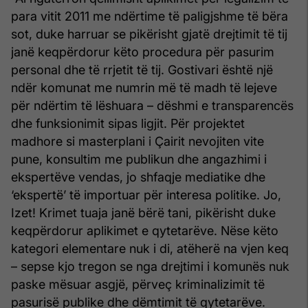
para vitit 2011 me ndërtime të paligjshme të bëra
sot, duke harruar se pikërisht gjatë drejtimit të tij
janë keqpërdorur këto procedura për pasurim
personal dhe të rrjetit të tij. Gostivari është një
ndër komunat me numrin më të madh të lejeve
për ndërtim të lëshuara – dëshmi e transparencës
dhe funksionimit sipas ligjit. Për projektet
madhore si masterplani i Çairit nevojiten vite
pune, konsultim me publikun dhe angazhimi i
ekspertëve vendas, jo shfaqje mediatike dhe
‘ekspertë’ të importuar për interesa politike. Jo,
Izet! Krimet tuaja janë bërë tani, pikërisht duke
keqpërdorur aplikimet e qytetarëve. Nëse këto
kategori elementare nuk i di, atëherë na vjen keq
– sepse kjo tregon se nga drejtimi i komunës nuk
paske mësuar asgjë, përveç kriminalizimit të
pasurisë publike dhe dëmtimit të qytetarëve.