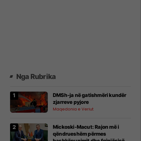
Nga Rubrika
DMSh-ja në gatishmëri kundër
zjarreve pyjore
Maqedonia e Veriut
Mickoski-Macut: Rajon më i
qëndrueshëm përmes
bashkëpunimit dhe fqinjësisë