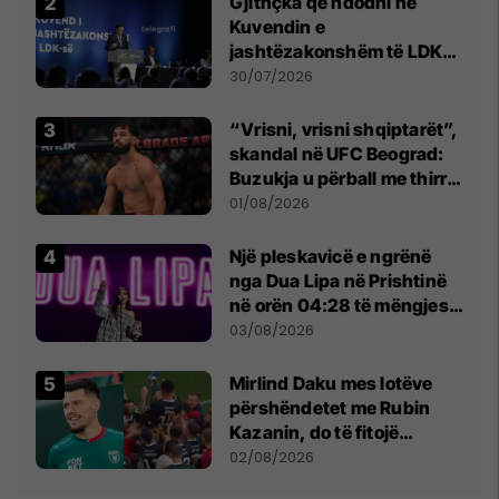
Gjithçka që ndodhi në
Kuvendin e
jashtëzakonshëm të LDK-
së
30/07/2026
“Vrisni, vrisni shqiptarët”,
skandal në UFC Beograd:
Buzukja u përball me thirrje
anti-shqiptare nga
01/08/2026
tribunat
Një pleskavicë e ngrënë
nga Dua Lipa në Prishtinë
në orën 04:28 të mëngjesit
- dhe bota digjitale serbe
03/08/2026
shpall gjendjen e luftës
Mirlind Daku mes lotëve
përshëndetet me Rubin
Kazanin, do të fitojë
miliona te Spartak Moska
02/08/2026