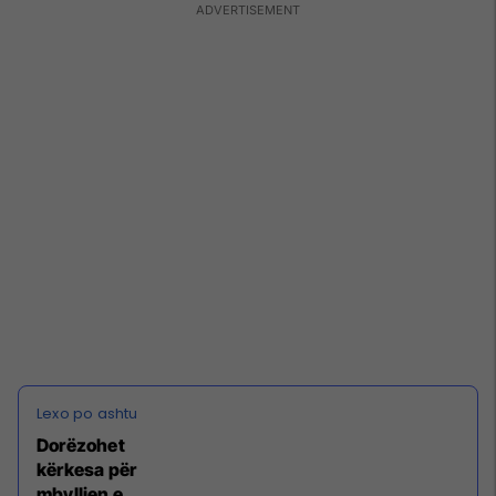
Dorëzohet
kërkesa për
mbylljen e