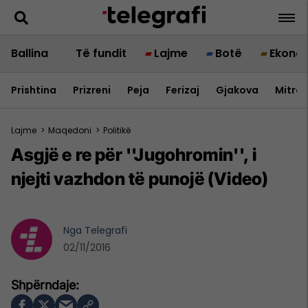
Ballina
Të fundit
Lajme
Botë
Ekono
Prishtina
Prizreni
Peja
Ferizaj
Gjakova
Mitrov
Lajme
>
Maqedoni
>
Politikë
Asgjë e re për ''Jugohromin'', i
njejti vazhdon të punojë (Video)
Nga
Telegrafi
02/11/2016