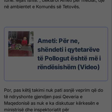
tonë. Mjaft ishte.”, deklaroi Ameti për mediat, dje
në ambientet e Komunës së Tetovës.
Ameti: Për ne,
shëndeti i qytetarëve
të Pollogut është më i
rëndësishëm (Video)
Por, pas këtij takimi nuk pati asnjë veprim që do
të ndryshonte gjendjen pasi Qeveria e
Maqedonisë as nuk e ka diskutuar kërkesën e
ministrisë dhe inspektoriatit për