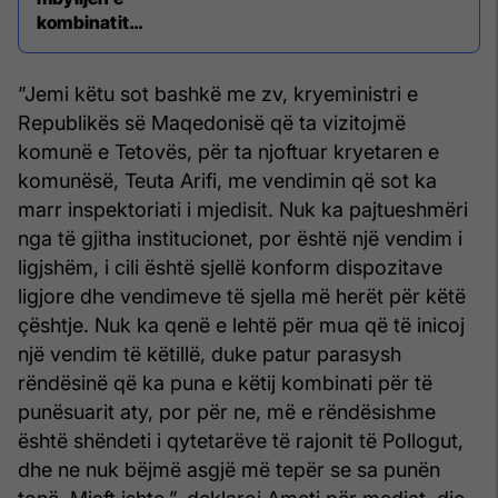
kombinatit
''Jugohrom''
”Jemi këtu sot bashkë me zv, kryeministri e
Republikës së Maqedonisë që ta vizitojmë
komunë e Tetovës, për ta njoftuar kryetaren e
komunësë, Teuta Arifi, me vendimin që sot ka
marr inspektoriati i mjedisit. Nuk ka pajtueshmëri
nga të gjitha institucionet, por është një vendim i
ligjshëm, i cili është sjellë konform dispozitave
ligjore dhe vendimeve të sjella më herët për këtë
çështje. Nuk ka qenë e lehtë për mua që të inicoj
një vendim të këtillë, duke patur parasysh
rëndësinë që ka puna e këtij kombinati për të
punësuarit aty, por për ne, më e rëndësishme
është shëndeti i qytetarëve të rajonit të Pollogut,
dhe ne nuk bëjmë asgjë më tepër se sa punën