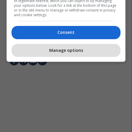
of legitimate interest, which you can object to by managing
your options below. Look for a link at the bottom of this page
or in the site menu to manage or withdraw consent in privacy
and cookie settings.
Consent
Jugohrom
Qeveria E Maqedonisë Së Veriut
Bashkim Ameti
Manage options