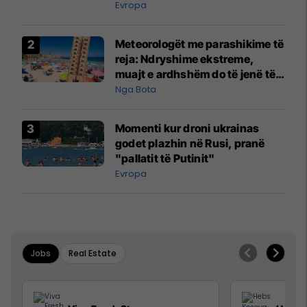
Evropa
Meteorologët me parashikime të
reja: Ndryshime ekstreme,
muajt e ardhshëm do të jenë të
pazakontë
Nga Bota
Momenti kur droni ukrainas
godet plazhin në Rusi, pranë
"pallatit të Putinit"
Evropa
Jobs
Real Estate