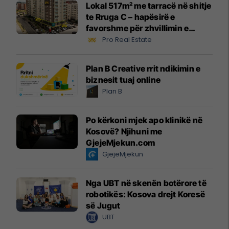
Lokal 517m² me tarracë në shitje
te Rruga C – hapësirë e
favorshme për zhvillimin e
biznesit #15796
Pro Real Estate
Plan B Creative rrit ndikimin e
biznesit tuaj online
Plan B
Po kërkoni mjek apo klinikë në
Kosovë? Njihuni me
GjejeMjekun.com
GjejeMjekun
Nga UBT në skenën botërore të
robotikës: Kosova drejt Koresë
së Jugut
UBT