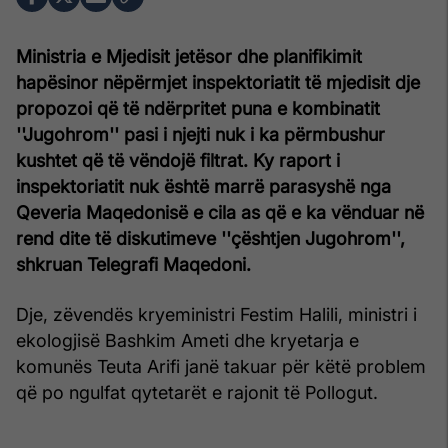
Ministria e Mjedisit jetësor dhe planifikimit
hapësinor nëpërmjet inspektoriatit të mjedisit dje
propozoi që të ndërpritet puna e kombinatit
''Jugohrom'' pasi i njejti nuk i ka përmbushur
kushtet që të vëndojë filtrat. Ky raport i
inspektoriatit nuk është marrë parasyshë nga
Qeveria Maqedonisë e cila as që e ka vënduar në
rend dite të diskutimeve ''çështjen Jugohrom'',
shkruan Telegrafi Maqedoni.
Dje, zëvendës kryeministri Festim Halili, ministri i
ekologjisë Bashkim Ameti dhe kryetarja e
komunës Teuta Arifi janë takuar për këtë problem
që po ngulfat qytetarët e rajonit të Pollogut.