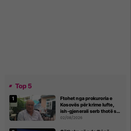
Top 5
Ftohet nga prokuroria e
Kosovës për krime lufte,
ish-gjenerali serb thotë se
dikush e tradhtoi në
02/08/2026
Beograd