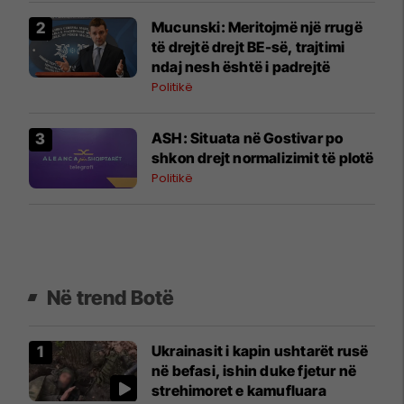
Mucunski: Meritojmë një rrugë
të drejtë drejt BE-së, trajtimi
ndaj nesh është i padrejtë
Politikë
ASH: Situata në Gostivar po
shkon drejt normalizimit të plotë
Politikë
Në trend Botë
Ukrainasit i kapin ushtarët rusë
në befasi, ishin duke fjetur në
strehimoret e kamufluara