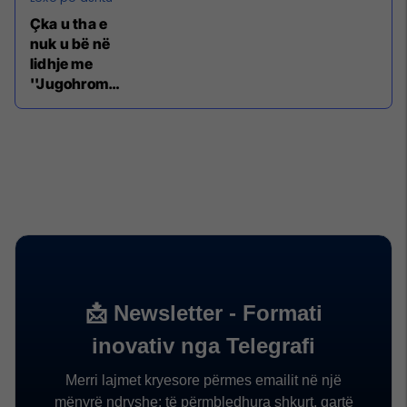
Çka u tha e
nuk u bë në
lidhje me
''Jugohromin
'' (Video)