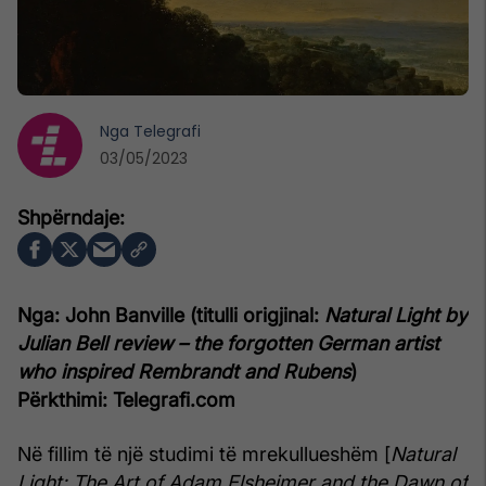
Nga
Telegrafi
03/05/2023
Nga: John Banville (titulli origjinal:
Natural Light by
Julian Bell review – the forgotten German artist
who inspired Rembrandt and Rubens
)
Përkthimi: Telegrafi.com
Në fillim të një studimi të mrekullueshëm [
Natural
Light: The Art of Adam Elsheimer and the Dawn of