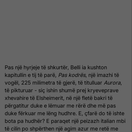
Pas një hyrjeje të shkurtër, Belli ia kushton
kapitullin e tij të parë,
Pas kodrës
, një imazhi të
vogël, 225 milimetra të gjerë, të titulluar
Aurora
,
të pikturuar - siç ishin shumë prej kryeveprave
xhevahire të Elsheimerit, në një fletë bakri të
përgatitur duke e lëmuar me rërë dhe më pas
duke fërkuar me lëng hudhre. E, çfarë do të ishte
bota pa hudhër? E paraqet një peizazh italian mbi
të cilin po shpërthen një agim azur me retë me