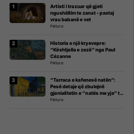
Artisti i trazuar që gjeti
ngushëllim te zanat - pastaj
vrau babanë e vet
Piktura
Historia e një kryevepre:
“Kështjella e zezë” nga Paul
Cézanne
Piktura
“Tarraca e kafenesë natën”:
Pesë detaje që zbulojnë
gjenialitetin e “natës me yje” të
Van Goghut
Piktura