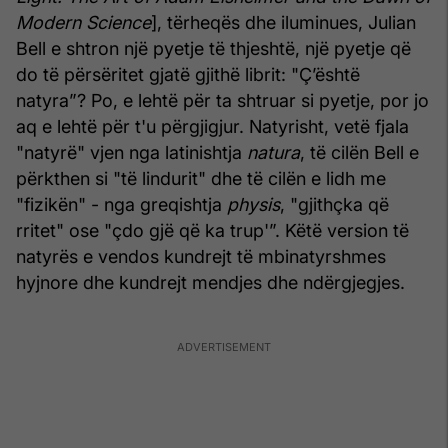
Modern Science
], tërheqës dhe iluminues, Julian
Bell e shtron një pyetje të thjeshtë, një pyetje që
do të përsëritet gjatë gjithë librit: "Ç’është
natyra”? Po, e lehtë për ta shtruar si pyetje, por jo
aq e lehtë për t'u përgjigjur. Natyrisht, vetë fjala
"natyrë" vjen nga latinishtja
natura
, të cilën Bell e
përkthen si "të lindurit" dhe të cilën e lidh me
"fizikën" - nga greqishtja
physis
, "gjithçka që
rritet" ose "çdo gjë që ka trup'”. Këtë version të
natyrës e vendos kundrejt të mbinatyrshmes
hyjnore dhe kundrejt mendjes dhe ndërgjegjes.