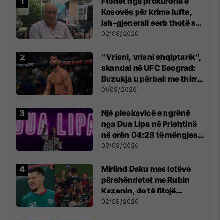
Ftohet nga prokuroria e
Kosovës për krime lufte,
ish-gjenerali serb thotë se
dikush e tradhtoi në
02/08/2026
Beograd
“Vrisni, vrisni shqiptarët”,
skandal në UFC Beograd:
Buzukja u përball me thirrje
anti-shqiptare nga
01/08/2026
tribunat
Një pleskavicë e ngrënë
nga Dua Lipa në Prishtinë
në orën 04:28 të mëngjesit
- dhe bota digjitale serbe
03/08/2026
shpall gjendjen e luftës
Mirlind Daku mes lotëve
përshëndetet me Rubin
Kazanin, do të fitojë
miliona te Spartak Moska
02/08/2026