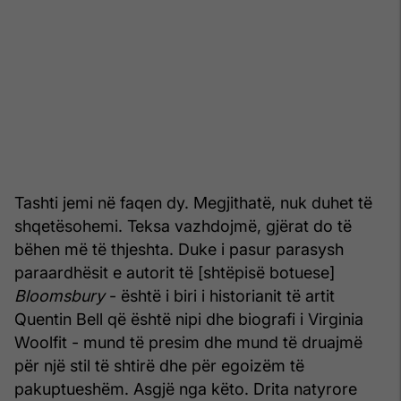
Tashti jemi në faqen dy. Megjithatë, nuk duhet të
shqetësohemi. Teksa vazhdojmë, gjërat do të
bëhen më të thjeshta. Duke i pasur parasysh
paraardhësit e autorit të [shtëpisë botuese]
Bloomsbury
- është i biri i historianit të artit
Quentin Bell që është nipi dhe biografi i Virginia
Woolfit - mund të presim dhe mund të druajmë
për një stil të shtirë dhe për egoizëm të
pakuptueshëm. Asgjë nga këto. Drita natyrore