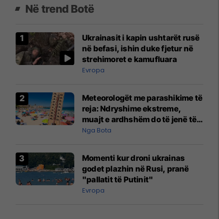
Në trend Botë
Ukrainasit i kapin ushtarët rusë
në befasi, ishin duke fjetur në
strehimoret e kamufluara
Evropa
Meteorologët me parashikime të
reja: Ndryshime ekstreme,
muajt e ardhshëm do të jenë të
pazakontë
Nga Bota
Momenti kur droni ukrainas
godet plazhin në Rusi, pranë
"pallatit të Putinit"
Evropa