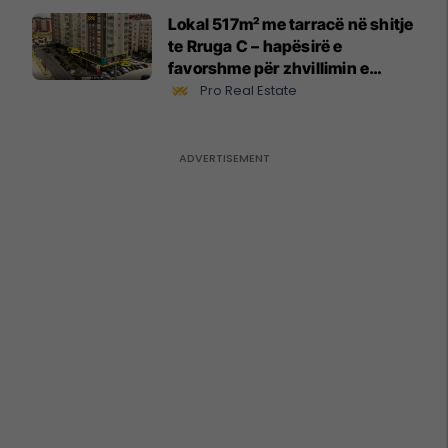
Lokal 517m² me tarracë në shitje
te Rruga C – hapësirë e
favorshme për zhvillimin e
biznesit #15796
Pro Real Estate