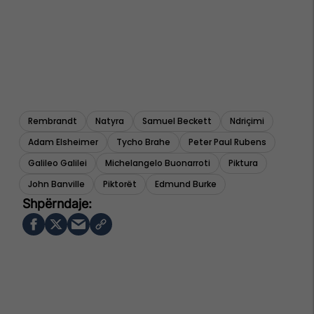
Rembrandt
Natyra
Samuel Beckett
Ndriçimi
Adam Elsheimer
Tycho Brahe
Peter Paul Rubens
Galileo Galilei
Michelangelo Buonarroti
Piktura
John Banville
Piktorët
Edmund Burke