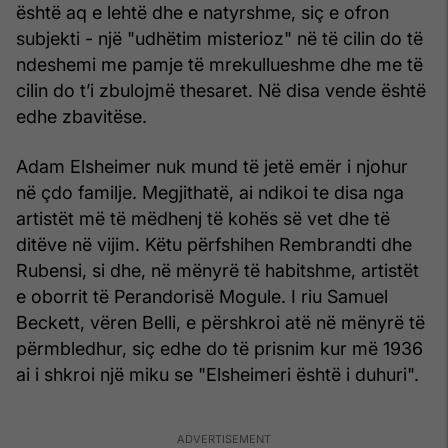
është aq e lehtë dhe e natyrshme, siç e ofron
subjekti - një "udhëtim misterioz" në të cilin do të
ndeshemi me pamje të mrekullueshme dhe me të
cilin do t’i zbulojmë thesaret. Në disa vende është
edhe zbavitëse.
Adam Elsheimer nuk mund të jetë emër i njohur
në çdo familje. Megjithatë, ai ndikoi te disa nga
artistët më të mëdhenj të kohës së vet dhe të
ditëve në vijim. Këtu përfshihen Rembrandti dhe
Rubensi, si dhe, në mënyrë të habitshme, artistët
e oborrit të Perandorisë Mogule. I riu Samuel
Beckett, vëren Belli, e përshkroi atë në mënyrë të
përmbledhur, siç edhe do të prisnim kur më 1936
ai i shkroi një miku se "Elsheimeri është i duhuri".