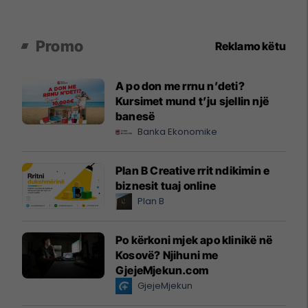
Promo
Reklamo këtu
A po don me rrnu n’deti?
Kursimet mund t’ju sjellin një
banesë
Banka Ekonomike
Plan B Creative rrit ndikimin e
biznesit tuaj online
Plan B
Po kërkoni mjek apo klinikë në
Kosovë? Njihuni me
GjejeMjekun.com
GjejeMjekun