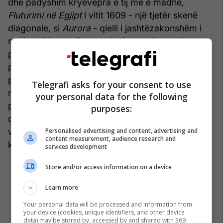
dhe padyshim kryevepra e tij më e madhe,
Fluturimi në Egjipt
i vitit 1609 - një tjetër skenë
diagonale, si
Aurora
- qielli i jashtëzakonshëm i
natës, që i zbeh figurat njerëzore në skenë,
përshkruan qiellin e vërtetë, me hënën, yjet dhe
planetët. Në
Fluturim
, Elsheimeri merret me
pafundësinë e botës. Bell shkruan: “Braktisja,
Telegrafi asks for your consent to use
ndoshta” - ajo “ndoshta” nuk është e
your personal data for the following
parëndësishme - “nga përpjekja e tij për t'iu
purposes:
drejtuar botës sociale dhe politike … ai tashmë
vendosi që në vend të kësaj t'i drejtohej
Personalised advertising and content, advertising and
content measurement, audience research and
kozmosit”. /Telegrafi/
services development
Store and/or access information on a device
Learn more
Your personal data will be processed and information from
your device (cookies, unique identifiers, and other device
data) may be stored by, accessed by and shared with 369