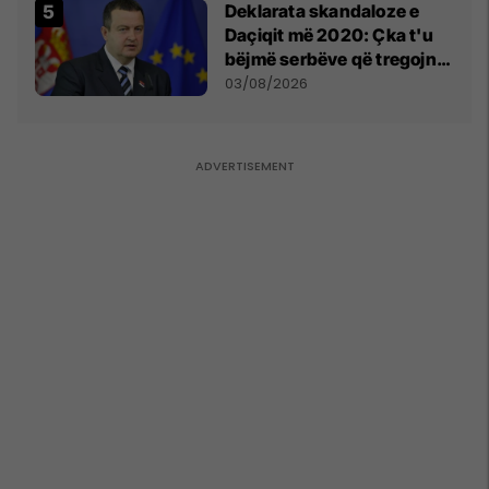
​Deklarata skandaloze e
Daçiqit më 2020: Çka t'u
bëjmë serbëve që tregojnë
ku janë varrosur shqiptarët
03/08/2026
në Serbi