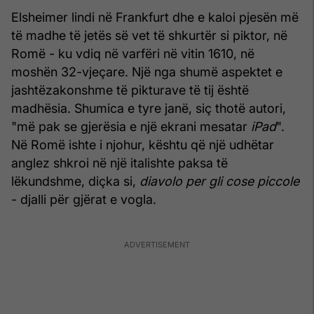
Elsheimer lindi në Frankfurt dhe e kaloi pjesën më
të madhe të jetës së vet të shkurtër si piktor, në
Romë - ku vdiq në varfëri në vitin 1610, në
moshën 32-vjeçare. Një nga shumë aspektet e
jashtëzakonshme të pikturave të tij është
madhësia. Shumica e tyre janë, siç thotë autori,
"më pak se gjerësia e një ekrani mesatar
iPad
".
Në Romë ishte i njohur, kështu që një udhëtar
anglez shkroi në një italishte paksa të
lëkundshme, diçka si,
diavolo per gli cose piccole
- djalli për gjërat e vogla.