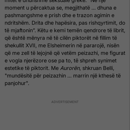
mitet e dhunshme seksuale greke. “Në një
moment u përcaktua se, megjithatë ... dhuna e
pashmangshme e prish dhe e trazon agimin e
ndritshëm. Drita dhe hapësira, pas rishqyrtimit, do
të mjaftonin”. Këtu e kemi temën qendrore të librit,
që është mënyra në të cilën piktorët në fillim të
shekullit XVII, me Elsheimerin në pararojë, nisën
që me zell të lejojnë që vetëm peizazhi, me figurat
e vogla njerëzore ose pa to, të shpreh synimet
estetike të piktorit. Me
Aurorën
, shkruan Belli,
"mundësitë për peizazhin ... marrin një kthesë të
panjohur".