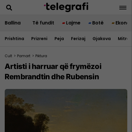
Ballina
Të fundit
Lajme
Botë
Ekono
Prishtina
Prizreni
Peja
Ferizaj
Gjakova
Mitrov
Cult
>
Pamart
>
Piktura
Artisti i harruar që frymëzoi
Rembrandtin dhe Rubensin