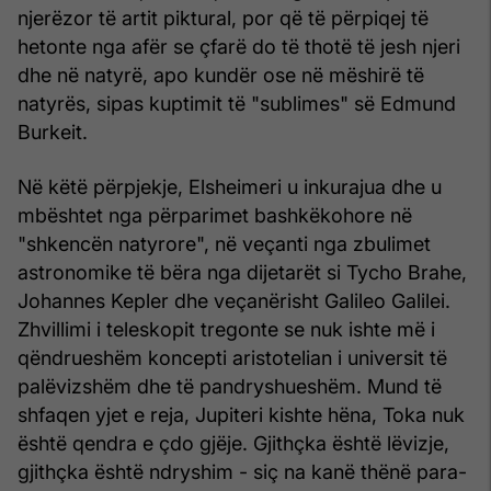
njerëzor të artit piktural, por që të përpiqej të
hetonte nga afër se çfarë do të thotë të jesh njeri
dhe në natyrë, apo kundër ose në mëshirë të
natyrës, sipas kuptimit të "sublimes" së Edmund
Burkeit.
Në këtë përpjekje, Elsheimeri u inkurajua dhe u
mbështet nga përparimet bashkëkohore në
"shkencën natyrore", në veçanti nga zbulimet
astronomike të bëra nga dijetarët si Tycho Brahe,
Johannes Kepler dhe veçanërisht Galileo Galilei.
Zhvillimi i teleskopit tregonte se nuk ishte më i
qëndrueshëm koncepti aristotelian i universit të
palëvizshëm dhe të pandryshueshëm. Mund të
shfaqen yjet e reja, Jupiteri kishte hëna, Toka nuk
është qendra e çdo gjëje. Gjithçka është lëvizje,
gjithçka është ndryshim - siç na kanë thënë para-