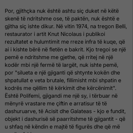
Por, gjithçka nuk është ashtu siç duket në këtë
skenë të ndritshme ose, të paktën, nuk është e
gjitha siç ishte dikur. Në vitin 1974, na tregon Belli,
restaurator i artit Knut Nicolaus i publikoi
rezultatet e hulumtimit me rreze infra të kuqe, që
ai i kishte bërë në fletën e bakrit. Kjo tregoi se një
pemë e ndritshme me gjethe, që rritej në një
kodër mbi një fermë të largët, nuk ishte pemë,
por "silueta e një gjiganti që shtynte kokën dhe
shpatullat e veta brutale, fillimisht mbi shpatin e
kodrës me qëllim të kërkimit dhe kërcënimit".
Është Polifemi, gjigandi me një sy, i tërbuar në
mënyrë vrastare me çiftin e arratisur të të
dashuruarve, të Acisit dhe Galateas - kjo e fundit,
objekt i dashurisë së paarritshme të gjigantit - që
u shfaq në këndin e majtë të figurës dhe që më