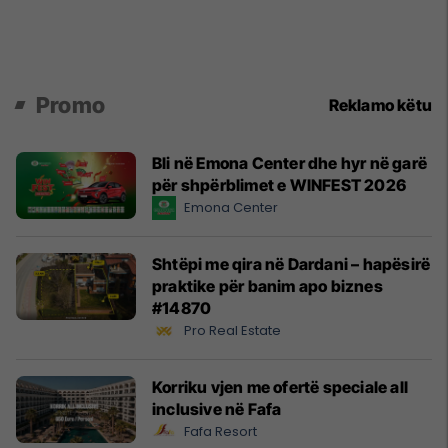
Promo
Reklamo këtu
Bli në Emona Center dhe hyr në garë
për shpërblimet e WINFEST 2026
Emona Center
Shtëpi me qira në Dardani – hapësirë
praktike për banim apo biznes
#14870
Pro Real Estate
Korriku vjen me ofertë speciale all
inclusive në Fafa
Fafa Resort