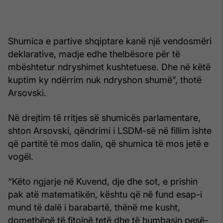
Shumica e partive shqiptare kanë një vendosmëri
deklarative, madje edhe thelbësore për të
mbështetur ndryshimet kushtetuese. Dhe në këtë
kuptim ky ndërrim nuk ndryshon shumë”, thotë
Arsovski.
Në drejtim të rritjes së shumicës parlamentare,
shton Arsovski, qëndrimi i LSDM-së në fillim ishte
që partitë të mos dalin, që shumica të mos jetë e
vogël.
“Këto ngjarje në Kuvend, dje dhe sot, e prishin
pak atë matematikën, kështu që në fund esap-i
mund të dalë i barabartë, thënë me kusht,
domethënë të fitojnë tetë dhe të humbasin pesë-