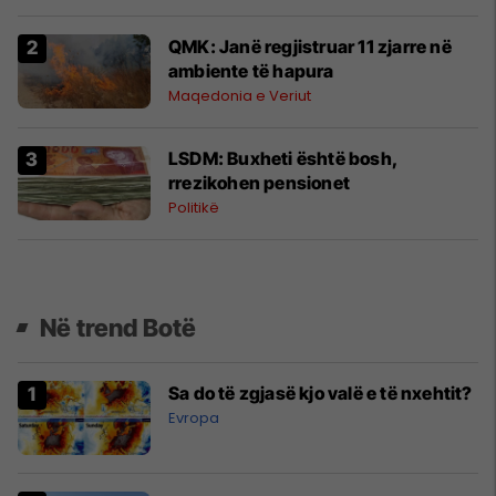
QMK: Janë regjistruar 11 zjarre në
ambiente të hapura
Maqedonia e Veriut
LSDM: Buxheti është bosh,
rrezikohen pensionet
Politikë
Në trend Botë
Sa do të zgjasë kjo valë e të nxehtit?
Evropa