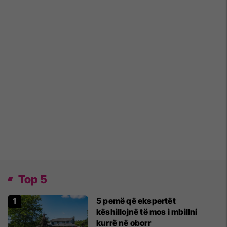
Top 5
5 pemë që ekspertët
këshillojnë të mos i mbillni
kurrë në oborr