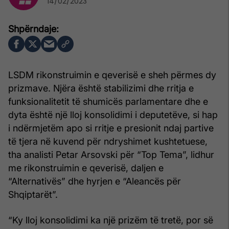
14/02/2023
LSDM rikonstruimin e qeverisë e sheh përmes dy
prizmave. Njëra është stabilizimi dhe rritja e
funksionalitetit të shumicës parlamentare dhe e
dyta është një lloj konsolidimi i deputetëve, si hap
i ndërmjetëm apo si rritje e presionit ndaj partive
të tjera në kuvend për ndryshimet kushtetuese,
tha analisti Petar Arsovski për “Top Tema”, lidhur
me rikonstruimin e qeverisë, daljen e
“Alternativës” dhe hyrjen e “Aleancës për
Shqiptarët”.
“Ky lloj konsolidimi ka një prizëm të tretë, por së