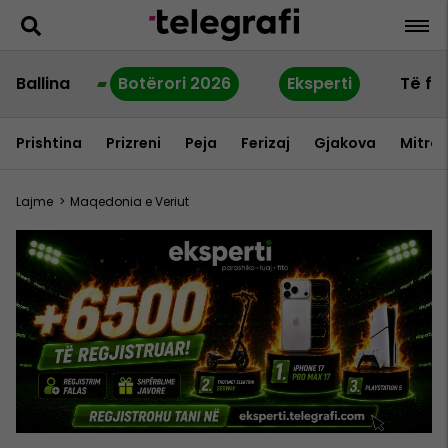
Ballina
Botërori 2026
Eksperti
Të fu
Prishtina
Prizreni
Peja
Ferizaj
Gjakova
Mitrov
Lajme
>
Maqedonia e Veriut