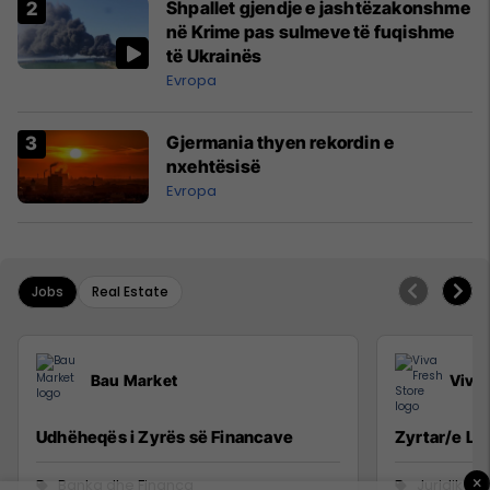
Shpallet gjendje e jashtëzakonshme
në Krime pas sulmeve të fuqishme
të Ukrainës
Evropa
Gjermania thyen rekordin e
nxehtësisë
Evropa
Jobs
Real Estate
Bau Market
Viva 
Udhëheqës i Zyrës së Financave
Zyrtar/e Lig
×
Banka dhe Financa
Juridike