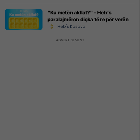
"Ku metën akllat?" - Heb’s
paralajmëron diçka të re për verën
Heb's Kosova