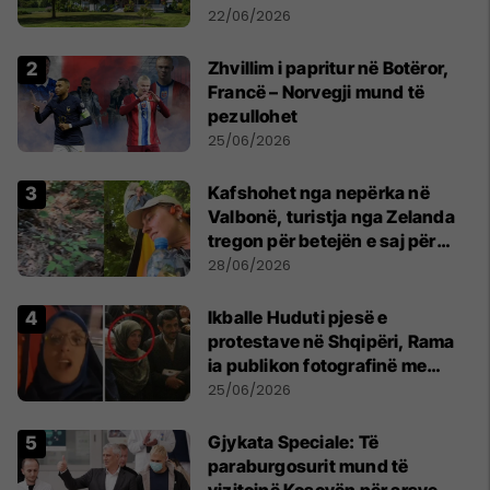
22/06/2026
Zhvillim i papritur në Botëror,
Francë – Norvegji mund të
pezullohet
25/06/2026
Kafshohet nga nepërka në
Valbonë, turistja nga Zelanda
tregon për betejën e saj për
mbijetesë
28/06/2026
Ikballe Huduti pjesë e
protestave në Shqipëri, Rama
ia publikon fotografinë me
Ahmadinejadin e Iranit
25/06/2026
​Gjykata Speciale: Të
paraburgosurit mund të
vizitojnë Kosovën për arsye