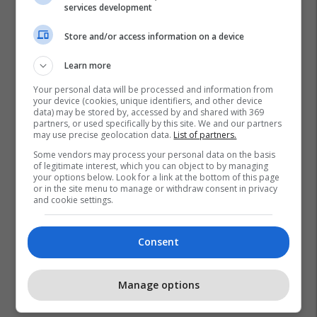
services development
Store and/or access information on a device
Learn more
Your personal data will be processed and information from
your device (cookies, unique identifiers, and other device
data) may be stored by, accessed by and shared with 369
partners, or used specifically by this site. We and our partners
may use precise geolocation data.
List of partners.
Some vendors may process your personal data on the basis
of legitimate interest, which you can object to by managing
your options below. Look for a link at the bottom of this page
or in the site menu to manage or withdraw consent in privacy
and cookie settings.
Renea
Ervin Hoxha
Nikel
Marklen Haka
Consent
Manage options