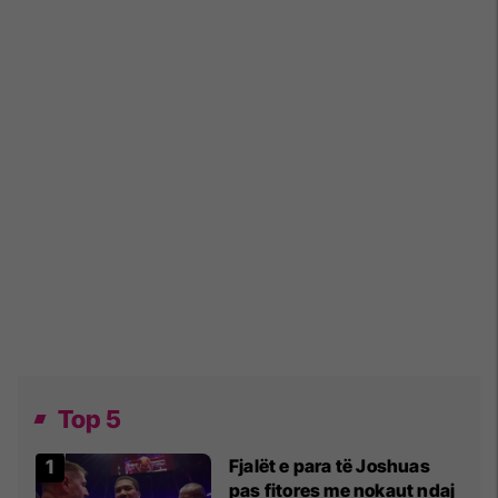
Top 5
Fjalët e para të Joshuas
pas fitores me nokaut ndaj