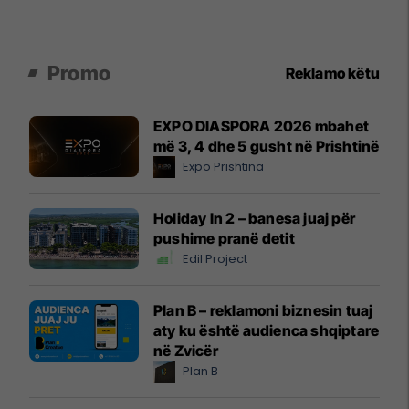
Promo
Reklamo këtu
EXPO DIASPORA 2026 mbahet
më 3, 4 dhe 5 gusht në Prishtinë
Expo Prishtina
Holiday In 2 – banesa juaj për
pushime pranë detit
Edil Project
Plan B – reklamoni biznesin tuaj
aty ku është audienca shqiptare
në Zvicër
Plan B