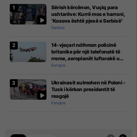
Sërish kërcënon, Vuçiq para
ushtarëve: Kurrë mos e harroni,
'Kosova është pjesë e Serbisë'
Serbia
14-vjeçari ndihmon policinë
britanike për një telefonatë të
rreme, aeroplanët luftarakë u
ngritën në ajër për të
Evropa
interceptuar fluturaken e Qatar
Airways që po shkonte drejt
Ukrainasit sulmohen në Poloni -
Mançesterit
Tusk i kërkon presidentit të
reagojë
Evropa