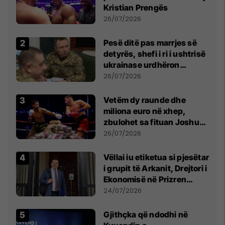
Kristian Prengës
26/07/2026
Pesë ditë pas marrjes së
detyrës, shefi i ri i ushtrisë
ukrainase urdhëron
kontroll të madh
26/07/2026
Vetëm dy raunde dhe
miliona euro në xhep,
zbulohet sa fituan Joshua
e Prenga
26/07/2026
Vëllai iu etiketua si pjesëtar
i grupit të Arkanit, Drejtori i
Ekonomisë në Prizren
mohon pretendimet
24/07/2026
Gjithçka që ndodhi në