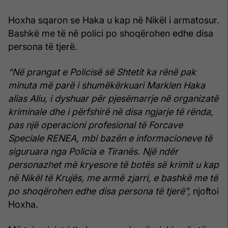
Hoxha sqaron se Haka u kap në Nikël i armatosur.
Bashkë me të në polici po shoqërohen edhe disa
persona të tjerë.
“Në prangat e Policisë së Shtetit ka rënë pak
minuta më parë i shumëkërkuari Marklen Haka
alias Aliu, i dyshuar për pjesëmarrje në organizatë
kriminale dhe i përfshirë në disa ngjarje të rënda,
pas një operacioni profesional të Forcave
Speciale RENEA, mbi bazën e informacioneve të
siguruara nga Policia e Tiranës. Një ndër
personazhet më kryesore të botës së krimit u kap
në Nikël të Krujës, me armë zjarri, e bashkë me të
po shoqërohen edhe disa persona të tjerë”,
njoftoi
Hoxha.