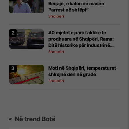
Beqajn, e kalon në masën
“arrest në shtëpi”
Shqipëri
40 mjetet e para taktike të
prodhuara në Shqipëri, Rama:
Ditë historike për industrinë
ushtarake
Shqipëri
Moti në Shqipëri, temperaturat
shkojnë deri në gradë
Shqipëri
Në trend Botë