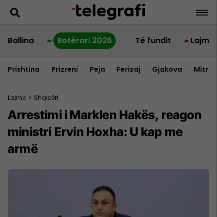
Ballina
Botërori 2026
Të fundit
Lajme
Prishtina
Prizreni
Peja
Ferizaj
Gjakova
Mitrov
Lajme
>
Shqipëri
Arrestimi i Marklen Hakës, reagon
ministri Ervin Hoxha: U kap me
armë