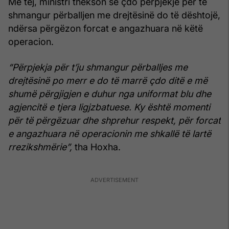
Më tej, ministri thekson se çdo përpjekje për të
shmangur përballjen me drejtësinë do të dështojë,
ndërsa përgëzon forcat e angazhuara në këtë
operacion.
“Përpjekja për t’ju shmangur përballjes me
drejtësinë po merr e do të marrë çdo ditë e më
shumë përgjigjen e duhur nga uniformat blu dhe
agjencitë e tjera ligjzbatuese. Ky është momenti
për të përgëzuar dhe shprehur respekt, për forcat
e angazhuara në operacionin me shkallë të lartë
rrezikshmërie”,
tha Hoxha.