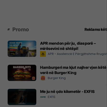
Promo
Reklamo kë
APR mendon për ju, diasporë –
mirësevini në shtëpi!
APR - Asistencë E Përgjithshme Rrugo
Hamburgeri ma kjut najher vjen këtë
verë në Burger King
Burger King
Me ju në çdo kilometër - EXFIS
EXFIS