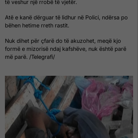
të veshur një rrobë të vjetër.
Atë e kanë dërguar të lidhur në Polici, ndërsa po
bëhen hetime rreth rastit.
Nuk dihet për çfarë do të akuzohet, meqë kjo
formë e mizorisë ndaj kafshëve, nuk është parë
më parë. /Telegrafi/