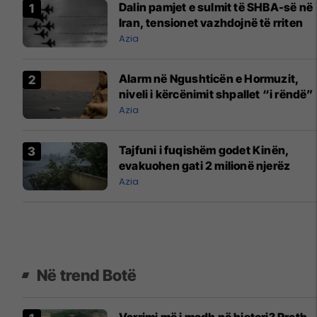
Dalin pamjet e sulmit të SHBA-së në
Iran, tensionet vazhdojnë të rriten
Azia
Alarm në Ngushticën e Hormuzit,
niveli i kërcënimit shpallet “i rëndë”
Azia
Tajfuni i fuqishëm godet Kinën,
evakuohen gati 2 milionë njerëz
Azia
Në trend Botë