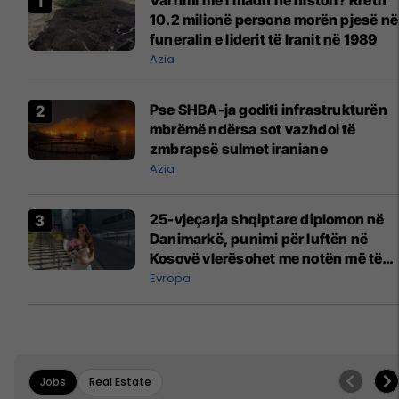
Varrimi më i madh në histori? Rreth
10.2 milionë persona morën pjesë në
funeralin e liderit të Iranit në 1989
Azia
Pse SHBA-ja goditi infrastrukturën
mbrëmë ndërsa sot vazhdoi të
zmbrapsë sulmet iraniane
Azia
25-vjeçarja shqiptare diplomon në
Danimarkë, punimi për luftën në
Kosovë vlerësohet me notën më të
lartë
Evropa
Jobs
Real Estate