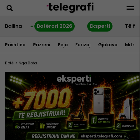
Ballina
Botërori 2026
Eksperti
Të fu
Prishtina
Prizreni
Peja
Ferizaj
Gjakova
Mitrov
Botë
>
Nga Bota