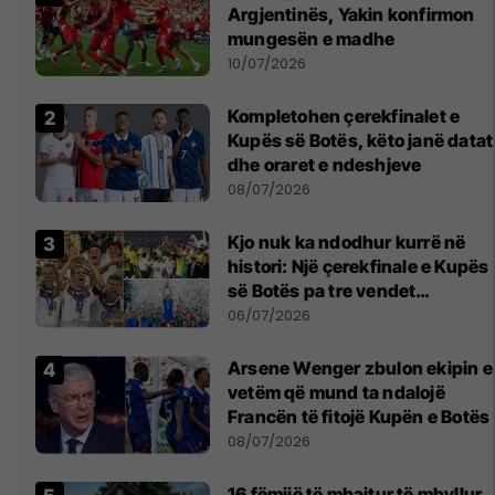
Argjentinës, Yakin konfirmon
mungesën e madhe
10/07/2026
Kompletohen çerekfinalet e
Kupës së Botës, këto janë datat
dhe oraret e ndeshjeve
08/07/2026
Kjo nuk ka ndodhur kurrë në
histori: Një çerekfinale e Kupës
së Botës pa tre vendet
legjendare të futbollit
06/07/2026
Arsene Wenger zbulon ekipin e
vetëm që mund ta ndalojë
Francën të fitojë Kupën e Botës
08/07/2026
16 fëmijë të mbajtur të mbyllur