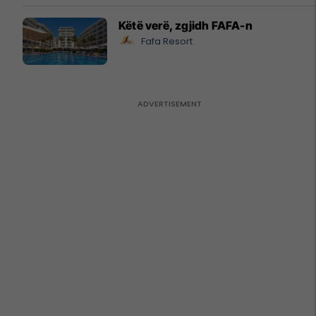
Këtë verë, zgjidh FAFA-n
Fafa Resort