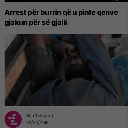
Arrest për burrin që u pinte qenve
gjakun për së gjalli
Nga
Telegrafi
03/03/2016