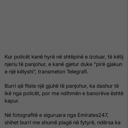
Kur policët kanë hyrë në shtëpinë e izoluar, të këtij
njeriu të panjohur, e kanë gjetur duke “pirë gjakun
e një këlyshi”, transmeton Telegrafi.
Burri që fliste një gjuhë të panjohur, ka dashur të
ikë nga policët, por me ndihmën e banorëve është
kapur.
Në fotografitë e siguruara nga Emirates247,
shihet burri me shumë plagë në fytyrë, ndërsa ka