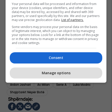
Your personal data will be processed and information from
your device (cookies, unique identifiers, and other device
data) may be stored by, accessed by and shared with 369
partners, or used specifically by this site. We and our partners
may use precise geolocation data.
List of partners.
Some vendors may process your personal data on the basis
of legitimate interest, which you can object to by managing
your options below. Look for a link at the bottom of this page
or in the site menu to manage or withdraw consent in privacy
and cookie settings.
Consent
Manage options
Ardon Jashari
Ac Milan
Serie A
Luka Modric
Shqiptarët Nëpër Botë