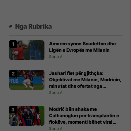
Nga Rubrika
Amorim synon Scudetton dhe
Ligën e Evropës me Milanin
Serie A
Jashari flet për gjithçka:
Objektivat me Milanin, Modricin,
minutat dhe ofertat nga
Juventusi e Atalanta
Serie A
Modrić bën shaka me
Calhanoglun për transplantin e
flokëve, momenti bëhet viral
pas derbit
Serie A