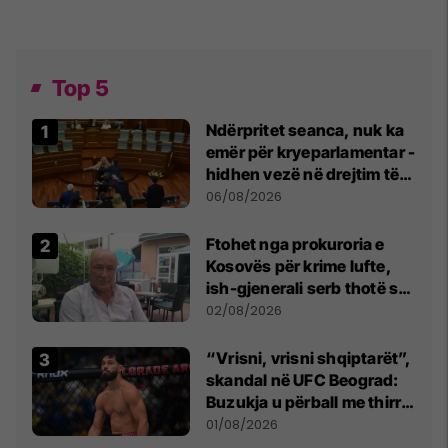
Top 5
Ndërpritet seanca, nuk ka
emër për kryeparlamentar -
hidhen vezë në drejtim të
Kurtit
06/08/2026
Ftohet nga prokuroria e
Kosovës për krime lufte,
ish-gjenerali serb thotë se
dikush e tradhtoi në
02/08/2026
Beograd
“Vrisni, vrisni shqiptarët”,
skandal në UFC Beograd:
Buzukja u përball me thirrje
anti-shqiptare nga
01/08/2026
tribunat