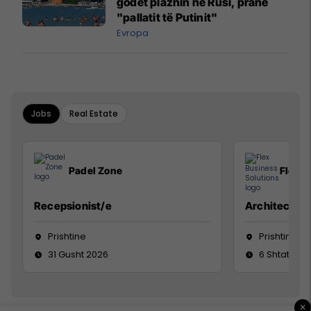
godet plazhin në Rusi, pranë
"pallatit të Putinit"
Evropa
Jobs
Real Estate
Padel Zone
Flex B
Recepsionist/e
Architect
Prishtine
Prishtinë
31 Gusht 2026
6 Shtator 2
×