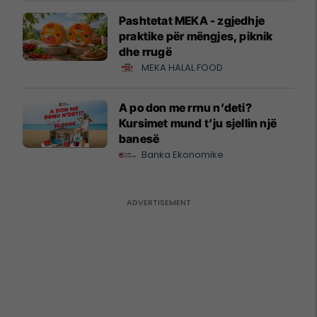
Pashtetat MEKA - zgjedhje
praktike për mëngjes, piknik
dhe rrugë
MEKA HALAL FOOD
A po don me rrnu n’deti?
Kursimet mund t’ju sjellin një
banesë
Banka Ekonomike