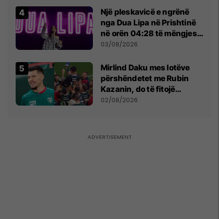
Një pleskavicë e ngrënë
nga Dua Lipa në Prishtinë
në orën 04:28 të mëngjesit
- dhe bota digjitale serbe
03/08/2026
shpall gjendjen e luftës
Mirlind Daku mes lotëve
përshëndetet me Rubin
Kazanin, do të fitojë
miliona te Spartak Moska
02/08/2026