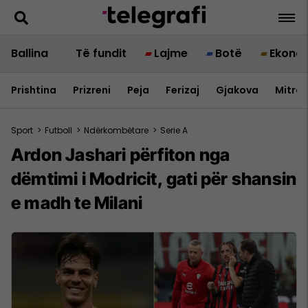
Ballina
Të fundit
Lajme
Botë
Ekono
Prishtina
Prizreni
Peja
Ferizaj
Gjakova
Mitrov
Sport
>
Futboll
>
Ndërkombëtare
>
Serie A
Ardon Jashari përfiton nga
dëmtimi i Modricit, gati për shansin
e madh te Milani