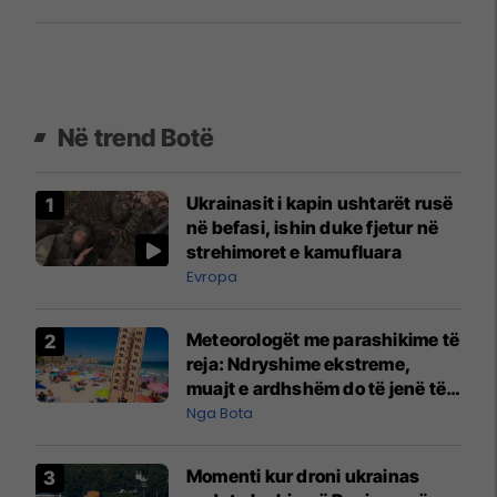
Në trend Botë
Ukrainasit i kapin ushtarët rusë
në befasi, ishin duke fjetur në
strehimoret e kamufluara
Evropa
Meteorologët me parashikime të
reja: Ndryshime ekstreme,
muajt e ardhshëm do të jenë të
pazakontë
Nga Bota
Momenti kur droni ukrainas