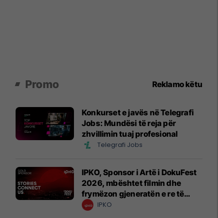
Promo
Reklamo këtu
Konkurset e javës në Telegrafi
Jobs: Mundësi të reja për
zhvillimin tuaj profesional
Telegrafi Jobs
IPKO, Sponsor i Artë i DokuFest
2026, mbështet filmin dhe
frymëzon gjeneratën e re të
krijuesve
IPKO