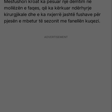
Mesfushori kroat ka pësuar një dëmtim në
mollëzën e faqes, që ka kërkuar ndërhyrje
kirurgjikale dhe e ka nxjerrë jashtë fushave për
pjesën e mbetur të sezonit me fanellën kuqezi.