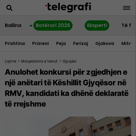
Ballina
Botërori 2026
Eksperti
Të fu
Prishtina
Prizreni
Peja
Ferizaj
Gjakova
Mitrov
Lajme
>
Maqedonia e Veriut
>
Gjyqësi
Anulohet konkursi për zgjedhjen e
një anëtari të Këshillit Gjyqësor në
RMV, kandidati ka dhënë deklaratë
të rrejshme