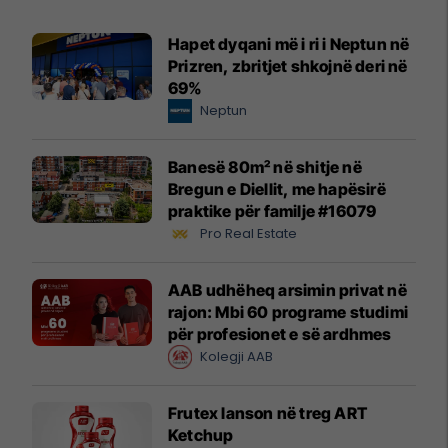
Hapet dyqani më i ri i Neptun në
Prizren, zbritjet shkojnë deri në
69%
Neptun
Banesë 80m² në shitje në
Bregun e Diellit, me hapësirë
praktike për familje #16079
Pro Real Estate
AAB udhëheq arsimin privat në
rajon: Mbi 60 programe studimi
për profesionet e së ardhmes
Kolegji AAB
Frutex lanson në treg ART
Ketchup