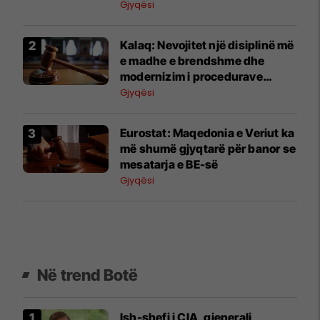
jep detaje për ndotjen e ujit në
Gjyqësi
Gostivar
Kalaq: Nevojitet një disiplinë më
e madhe e brendshme dhe
modernizim i procedurave
administrative që gjykatat të
Gjyqësi
jenë në shërbim të qytetarëve
Eurostat: Maqedonia e Veriut ka
më shumë gjyqtarë për banor se
mesatarja e BE-së
Gjyqësi
Në trend Botë
Ish-shefi i CIA, gjenerali