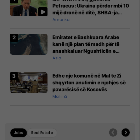
Petraeus: Ukraina përdor mbi 10
mijë dronë në ditë, SHBA-ja
mbetet shumë prapa në
Amerika
prodhim
Emiratet e Bashkuara Arabe
kanë një plan të madh për të
anashkaluar Ngushticën e
Hormuzit
Azia
Edhe një komunë në Mal të Zi
shqyrton anulimin e njohjes së
pavarësisë së Kosovës
Mali i Zi
Jobs
Real Estate