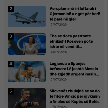
Aeroplani më i ri luftarak i
Gjermanisë u ngrit për herë
të parë në qiell
16/07/2026
Tha se do ta pastronte
etnikisht Kosovën po të
ishte në vend të
Millosheviqit, Lëvizja e
14/07/2026
Qytetarëve të Lirë në Serbi
kërkon shkarkimin e
Legjenda e Spanjës
menjëhershëm të
befason: Lë jashtë Messin
Snezhana Paunoviq
dhe zgjedh argjentinasin
më të mirë në botë
15/07/2026
Sllovenët zbulojnë se sa do
të fitojë Vincic për gjykimin
e finales së Kupës së Botës
18/07/2026