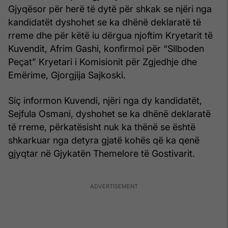
Gjyqësor për herë të dytë për shkak se njëri nga
kandidatët dyshohet se ka dhënë deklaratë të
rreme dhe për këtë iu dërgua njoftim Kryetarit të
Kuvendit, Afrim Gashi, konfirmoi për “Sllboden
Peçat” Kryetari i Komisionit për Zgjedhje dhe
Emërime, Gjorgjija Sajkoski.
Siç informon Kuvendi, njëri nga dy kandidatët,
Sejfula Osmani, dyshohet se ka dhënë deklaratë
të rreme, përkatësisht nuk ka thënë se është
shkarkuar nga detyra gjatë kohës që ka qenë
gjyqtar në Gjykatën Themelore të Gostivarit.