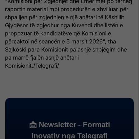
"Komisioni për Zgjedhjet dhe Emërimet po tërheq
raportin material mbi procedurën e zhvilluar për
shpalljen për zgjedhjen e një anëtari të Këshillit
Gjyqësor të zgjedhur nga Kuvendi dhe listën e
propozuar të kandidatëve që Komisioni e
përcaktoi në seancën e 5 marsit 2026", tha
Sajkoski para Komisionit pa asnjë shpjegim dhe
pa marrë fjalën asnjë anëtar i
Komisionit./Telegrafi/